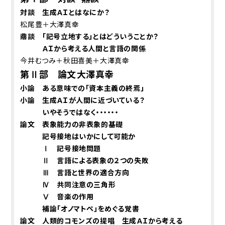
対談 生成ＡＩとはなにか？
松尾豊＋大澤真幸
鼎談 「記号立地する」とはどういうことか？
ＡＩから考える人間と言語の関係
今井むつみ＋秋田喜美＋大澤真幸
第Ⅱ部 論文――大澤真幸
小論 ある意味での「資本主義の終焉」
小論 生成ＡＩが人間に近づいている？
いやそうではなく・・・・・・
論文 表象能力の非表象的基礎
記号接地はいかにして可能か
Ⅰ 記号接地問題
Ⅱ 言語による表象の２つの失敗
Ⅲ 言語と世界の適合方向
Ⅳ 共同注意の三角形
Ⅴ 音楽の作用
補論「オノマトペ」をめぐる覚書
論文 人類的コモンズの提唱 生成ＡＩから考える