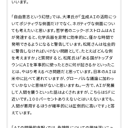
いいます。
「自由意志という幻想」では、大澤氏が「生成ＡＩの活用につ
いてポジティヴな側面だけでなく、ネガティヴな側面につい
ても考えたいと思います。哲学者のニック・ボストロムはＡＩ
が発達すると、化学兵器を非常に効率的に、僅かな時間で
発明できるようになると警告しています。松尾さんは社会的
に警告しなければいけない問題として、たとえばどんな例
を考えますか」と質問すると、松尾氏は「ある国がトップダ
ウンにＡＩを軍事的に使ったときに何が起きるかといったこ
とは、やはり考えるべき問題だと思っています。日本のＡＩは
米中に比べて遅れていますが、グローバルな議論に加わっ
ていかないと意味がないと思いますね。一方で、ＡＩが発展
して人間を襲うといった話はよくされますが、こちらはＳＦに
近いです。１００パーセントありえないとはいえないまでも、
人間が悪用するほうが確率的には圧倒的に高いです」と答
えています。
「ＡＩの間接的支配」では、危険性についての興味深いニュ