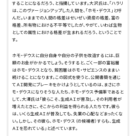
することになるだろう、と指摘しています。大沢氏は、「ハラリ
は、このヴァージョンアップした人間を、「ホモ・デウス」と呼
んだ。いままでの人間の格差はせいぜい資産の格差、富の
格差、所有物における不平等でしたが、やがて、いわば生物
としての属性における格差が生まれるだろう、ということで
す。
ホモ・デウスに自分自身や自分の子供を改造するには、巨
額のお金がかかるでしょう。そうすると、ごく一部の富裕層
はホモ・デウスとなり、貧困層はホモ・サピエンスのままい
続けることになります。この図式を使うと、公開書簡を通じ
てＡＩ開発にブレーキをかけようとしているのは、まさにホ
モ・デウスになりそうな人たち、ホモ・デウス予備軍であると
して、大澤氏は「彼らこそ、生成ＡＩが普及し、その利用者が
増えたときに、そこからの利益を得られる人たちです。彼ら
は、いくら生成ＡＩが普及しても、失業の心配などまったくな
い。しかし、その彼ら、ホモ・デウス（の候補者）すらも、生成
ＡＩを恐れている」と述べています。