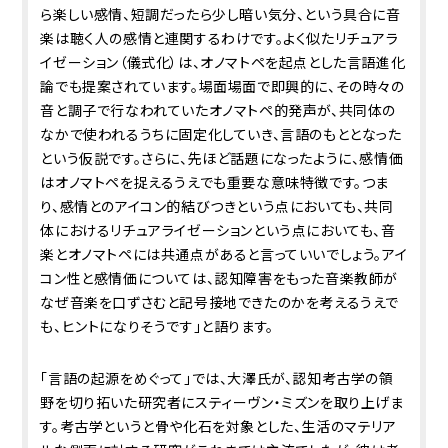
ら楽しい感情、短調だったら少し暗い気分、という具合に音
楽は聴く人の感情と連関するわけです。よく似たリチュアラ
イゼーション（儀式化）は、オノマトペを起点とした言語進化
論でも提案されています。場面場面で即興的に、その時々の
音と調子で行なわれていたオノマトペ的発声が、共同体の
なかで使われるうちに固定化していき、言語のもととなった
という仮説です。さらに、先ほど話題になったように、感情価
はオノマトペを捉えるうえでも重要な意味特徴です。つま
り、感情とのアイコン的結びつきという点においても、共同
体におけるリチュアライゼーションという点においても、音
楽とオノマトペには共通点があると言っていいでしょう。アイ
コン性と感情価については、認知障害をもった音楽教師が
なぜ音楽を口ずさむと記号接地できたのかを考えるうえで
も、ヒントになりそうです」と語ります。
「言語の起源をめぐって」では、大澤氏が、認知考古学の領
野を切り拓いた研究者にスティーヴン・ミズンを取り上げま
す。考古学というと骨や化石を対象とした、生活のマテリア