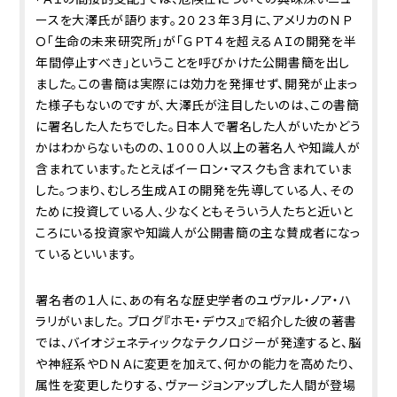
ースを大澤氏が語ります。２０２３年３月に、アメリカのＮＰ
Ｏ「生命の未来研究所」が「ＧＰＴ４を超えるＡＩの開発を半
年間停止すべき」ということを呼びかけた公開書簡を出し
ました。この書簡は実際には効力を発揮せず、開発が止まっ
た様子もないのですが、大澤氏が注目したいのは、この書簡
に署名した人たちでした。日本人で署名した人がいたかどう
かはわからないものの、１０００人以上の著名人や知識人が
含まれています。たとえばイーロン・マスクも含まれていま
した。つまり、むしろ生成ＡＩの開発を先導している人、その
ために投資している人、少なくともそういう人たちと近いと
ころにいる投資家や知識人が公開書簡の主な賛成者になっ
ているといいます。
署名者の１人に、あの有名な歴史学者のユヴァル・ノア・ハ
ラリがいました。 ブログ『ホモ・デウス』で紹介した彼の著書
では、バイオジェネティックなテクノロジーが発達すると、脳
や神経系やＤＮＡに変更を加えて、何かの能力を高めたり、
属性を変更したりする、ヴァージョンアップした人間が登場