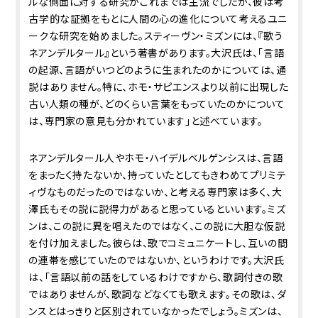
ルな側面に対する研究がこれまでは主流でしたが、彼は考
古学的な証拠をもとに人間の心の進化について考えるユニ
ークな研究を始めました。スティーヴン・ミズンには、『歌う
ネアンデルタール』という著書があります。大沢氏は、「言語
の起源、言語がいつどのように生まれたのかについては、通
説はありません。特に、ホモ・サピエンスより以前に出現した
古い人類の種が、どのくらい言葉をもっていたのかについて
は、専門家の意見も分かれています」と述べています。
ネアンデルタール人やホモ・ハイデルベルゲンシスは、言語
をまったく持たないか、持っていたとしてもきわめてプリミテ
ィヴなものだったのではないか、と考える専門家は多く、大
澤氏もその説に説得力があると思っているといいます。ミズ
ンは、この説に異を唱えたのではなく、この説に大胆な仮説
を付け加えました。彼らは、歌でコミュニケートし、互いの間
の連帯を感じていたのではないか、というわけです。大沢氏
は、「言語以前の話をしているわけですから、歌詞付きの歌
ではありませんが、歌詞などなくても歌えます。その歌は、ダ
ンスとはっきりと区別されていなかったでしょう。ミズンは、