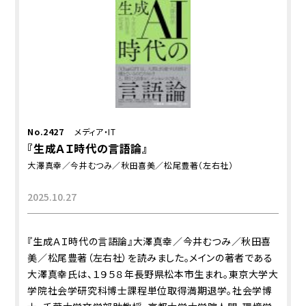
No.2427
メディア・IT
『生成ＡＩ時代の言語論』
大澤真幸／今井むつみ／秋田喜美／松尾豊著（左右社）
2025.10.27
『生成ＡＩ時代の言語論』大澤真幸／今井むつみ／秋田喜
美／松尾豊著（左右社）を読みました。メインの著者である
大澤真幸氏は、１９５８年長野県松本市生まれ。東京大学大
学院社会学研究科博士課程単位取得満期退学。社会学博