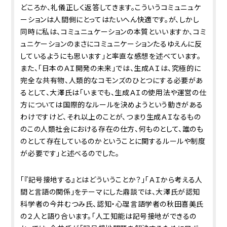
どころか、礼儀正しく返答してきます。こういうコミュニュケ
ーションは人間側にとってはたいへん快適です。が、しかし
同時に私は、コミュニュケーションの本質といいますか、コミ
ュニケーションのまさにコミュニケーションたるゆえんに反
しているようにも思います」と率直な感想を述べています。
また、「日本のＡＩ開発の未来」では、生成ＡＩは、究極的に
完全な共有物、人類的なコモンズのひとつにする必要があ
るとして、大澤氏は「いまでも、生成ＡＩの使用法や運営の仕
方については国際的なルールを決めようという動きがある
わけですけど、それ以上のことが、つまり生成ＡＩなるもの
のこの人類社会における存在の仕方、何ものとして、誰のも
のとして存在しているのかということに関するルールや制度
が必要です」と述べるのでした。
「『記号接地する』とはどういうことか？」「ＡＩから考える人
間と言語の関係」をテーマにした鼎談では、大澤氏が認知
科学者の今井むつみ氏、認知・心理言語学者の秋田喜美氏
の２人と語り合います。「人工知能は記号接地ができるの