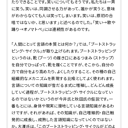
たりできることです。笑いについてもそうです。私たちは一斉
に笑う。笑いは、同調させる力があって、誰かが笑うと、意味
がわからなくても人は笑ってしまいます。笑いは、原初の合
唱ではないか、と思います」と述べるのでした。「笑い→歌や
踊り→オノマトペ」には連続性があるのです。
「人間にとって言語の本質とは何か？」では、「ブートストラッ
ピング・サイクル」が取り上げられます。ブートストラッピング
というのは、靴（ブーツ）の履き口にあるつまみ（ストラップ）
を自分でひっぱって、靴を履くことですが、そこから、自分の
力で自分をより高めたり、よくしたりすること、その種の自己
組織的なメカニズムを表現する比喩としてよく使われます。
言語についての知識が雪だるま式に増殖し、どんどん成長
していく過程が、ブートストラッピング・サイクルになってい
るのではないかというのが今井氏と秋田氏の仮説です。一
番もとには、身体や現実に接地している言語知識があるわ
けですが、それがあれば、その知識が、自己増殖的・自己触
発的に成長し、成熟した言語知識になっていくのではない
か。大澤氏は、「このブートストラッピング・サイクルがどのよ