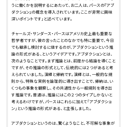
うに働くかを説明するにあたって、お二人は、パースの『アブ
ダクション』の概念を導入されています。ここが非常に興味
深いポイントです」と述べています。
チャールズ・サンダース・パースはアメリカ史上最も重要な
哲学者ですが、彼の言ったことのなかでも特に重要で、今日
でも継承し検討するに値するのが、アブダクションという推
論の形式がある、というアイデアです。アブダクションとは、
次のようなことです。まず推論とは、前提から結論を導くこと
ですが、その推論の形式として、伝統的には２つがあると考
えられていました。演繹と帰納です。演繹とは、一般的な規
則から、特殊な実例を論理的に導き出すことで、帰納は、い
くつもの事象を観察し、その共通性から一般規則を導き出
す推論です。普通は、推論にはこの２つのタイプしかないと
考えるわけですが、パースはこれらに加えて「アブダクショ
ン」という推論の形式がある、と主張しました。
アブダクションというのは、驚くようなこと、不可解な事象が