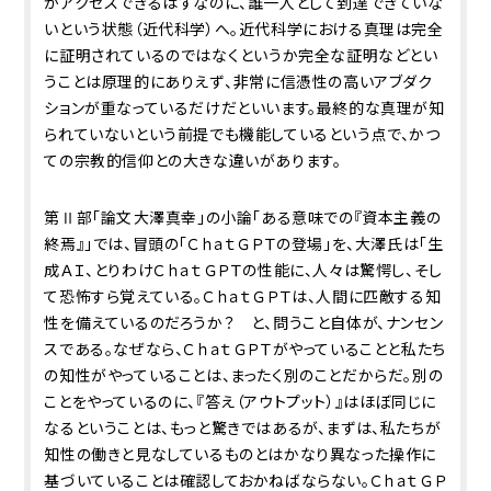
がアクセスできるはずなのに、誰一人として到達できていな
いという状態（近代科学）へ。近代科学における真理は完全
に証明されているのではなく――というか完全な証明などとい
うことは原理的にありえず――、非常に信憑性の高いアブダク
ションが重なっているだけだといいます。最終的な真理が知
られていないという前提でも機能しているという点で、かつ
ての宗教的信仰との大きな違いがあります。
第Ⅱ部「論文――大澤真幸」の小論「ある意味での『資本主義の
終焉』」では、冒頭の「ＣｈａｔＧＰＴの登場」を、大澤氏は「生
成ＡＩ、とりわけＣｈａｔＧＰＴの性能に、人々は驚愕し、そし
て恐怖すら覚えている。ＣｈａｔＧＰＴは、人間に匹敵する知
性を備えているのだろうか？ と、問うこと自体が、ナンセン
スである。なぜなら、ＣｈａｔＧＰＴがやっていることと私たち
の知性がやっていることは、まったく別のことだからだ。別の
ことをやっているのに、『答え（アウトプット）』はほぼ同じに
なるということは、もっと驚きではあるが、まずは、私たちが
知性の働きと見なしているものとはかなり異なった操作に
基づいていることは確認しておかねばならない。ＣｈａｔＧＰ