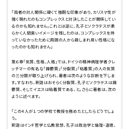
「両者の対人関係に硬くて強靭な印象があり、カリスマ性が
強く現れたのもコンプレックスと対決したことが関係してい
るのかも知れません。これとは逆に、孔子とソクラテスが柔
らかく人間臭いイメージを残したのは、コンプレックスを持
っていなかったために周囲の人から親しまれ易い性格にな
ったのかも知れません」
第６章「気質、性格、人格」では、ドイツの精神病理学者クレ
ッチマーの有名な「躁鬱質」「分裂質」「粘着質」の人の気質
の三分類が取り上げられ、著者は次のような診断を下しま
す。すなわち、釈迦はおそらく分裂質、孔子とソクラテスは躁
鬱質、そしてイエスは粘着質である、と。さらに著者は、次の
ように述べます。
「この４人が１つの学校で教授を務めたとしたらどうでしょ
う。
釈迦はインド哲学と仏教思想、孔子は政治学と倫理・道徳、