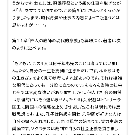
うからです。わたしは、冠婚葬祭という親の仕事を継ぎなが
ら「志」を立てていますので、この箇所にはちょっと引っかか
りました。まあ、時代背景や仕事の内容によっても違うとは
思いますが・・・・・。
第１１章「四人の教師の現代的意義」も興味深く、著者は次
のように述べます。
「もともと、この４人は何千年も先のことは考えてはいませ
ん。ただ、自分の一生を真剣に生きただけです。私たちはそ
の生きざまをよく見て参考にすればよいのです。それは複雑
な現代にあっても十分役に立つのです。もちろん当時の社会
と今では大変な違いがあります。しかし、個人と社会の関係
は原理的にはそう違いません。たとえば、釈迦はビンサーラ
国王に隣国への侵略を止めさせました。これは現代では反
戦思想です。また、孔子は階級を問わず、学問が好きな人は
自分の塾へ入れました。これは私学の始まりで、実力主義の
奨励です。ソクラテスは裁判で自らの社会正義を貫きまし