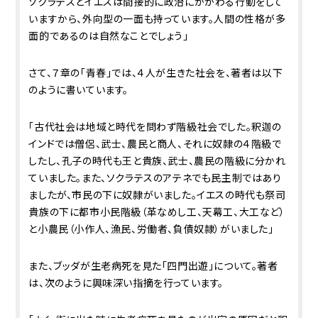
ソクラテスとイエスは間接的に政治にかかわる行動をして
いますから、外向型の一面も持っています。人間の性格が多
面的であるのは自然なことでしょう」
さて、７章の「青春」では、４人が生きた社会を、著者は以下
のように書いています。
「古代社会は地域と時代を問わず階級社会でした。釈迦の
インドでは僧侶、武士、農民と商人、それに奴隷の４階級で
したし、孔子の時代も王と貴族、武士、農民の階級に分かれ
ていました。また、ソクラテスのアテネでも民主制ではあり
ましたが、市民の下に奴隷がいました。イエスの時代も祭司
貴族の下に都市小民階級（革なめし工、天幕工、大工など）
と小農民（小作人、漁民、労働者、負債奴隷）がいました」
また、ブッダが生老病死を見た「四門出遊」について。著者
は、次のように興味深い指摘を行っています。