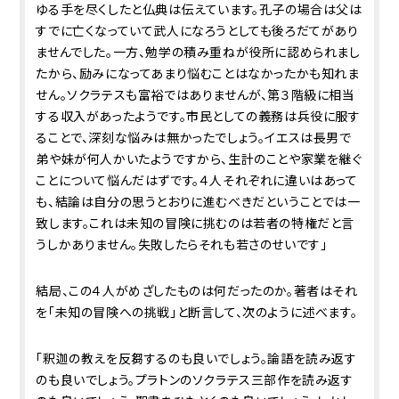
ゆる手を尽くしたと仏典は伝えています。孔子の場合は父は
すでに亡くなっていて武人になろうとしても後ろだてがあり
ませんでした。一方、勉学の積み重ねが役所に認められまし
たから、励みになってあまり悩むことはなかったかも知れま
せん。ソクラテスも富裕ではありませんが、第３階級に相当
する収入があったようです。市民としての義務は兵役に服す
ることで、深刻な悩みは無かったでしょう。イエスは長男で
弟や妹が何人かいたようですから、生計のことや家業を継ぐ
ことについて悩んだはずです。４人それぞれに違いはあって
も、結論は自分の思うとおりに進むべきだということでは一
致します。これは未知の冒険に挑むのは若者の特権だと言
うしかありません。失敗したらそれも若さのせいです」
結局、この４人がめざしたものは何だったのか。著者はそれ
を「未知の冒険への挑戦」と断言して、次のように述べます。
「釈迦の教えを反芻するのも良いでしょう。論語を読み返す
のも良いでしょう。プラトンのソクラテス三部作を読み返す