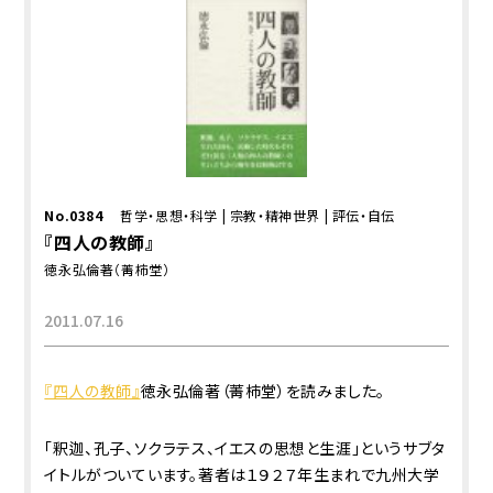
No.0384
哲学・思想・科学
|
宗教・精神世界
|
評伝・自伝
『四人の教師』
徳永弘倫著（菁柿堂）
2011.07.16
『四人の教師』
徳永弘倫著（菁柿堂）を読みました。
「釈迦、孔子、ソクラテス、イエスの思想と生涯」というサブタ
イトルがついています。著者は１９２７年生まれで九州大学