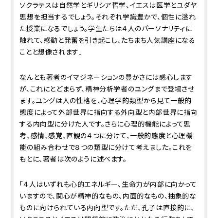
ソクラテスは自然学とギリシア哲学、イエスは医学とユダヤ
思想を担当するでしょう。それぞれ学識豊かで、個性に溢れ
た授業になるでしょう。学生たちは４人のパーソナリティに
触れて、感動と発奮を引き起こし、たちまち人気講座になる
ことと想像されます」
なんとも著者のイマジネーションの豊かさには感心します
が、これにとどまらず、精神分析学者のユングまで登場させ
ます。ユングは人の性格を、心理学的類型から見て一般的
態度によって外部世界に指向する外向型と内部世界に指向
する内向型に分けた人です。さらに心理的機能によって思
考、感情、感覚、直観の４つに分けて、一般的態度と心理機
能の組み合わせで８つの類型に分けて考えました。これを
もとに、著者は次のように述べます。
「４人はいずれも心的エネルギー、生命力が内部に向かって
いますので、関心が精神的なもの、内面的なもの、抽象的な
ものに向けられている内向型です。ただ、孔子は直接的に、