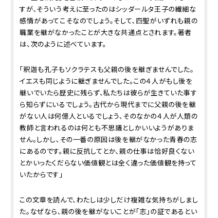
すが、そういう考えに至ったのはシッダールタ王子の繊細な
感情があってこそなのでしょう。そして、四聖がいずれも親の
職業を継がなかったことが大きな共通点とされます。著者
は、次のように述べています。
「釈迦も孔子もソクラテスも父親の後を継ぎませんでした。
イエスも同じように継ぎませんでした。この４人がもし後を
継いでいたら歴史に残らず、私たちは彼らが生きていた事す
ら知らずにいるでしょう。古代から現代までに父親の後を継
がない人は何億人といるでしょう、そのなかの４人が人類の
教師と言われるのは何とも不思議としかいいようがありま
せん。しかし、その一番の原因は後を継がなかった青春の志
にあるのです。親に反抗してとか、親の仕事は恰好良くない
とかいったくだらない価値観とは全く違った価値観を持って
いたからです」
この文章を読んで、わたしは少しだけ複雑な気持ちがしまし
た。なぜなら、親の後を継がないことが「志」の証であるとい