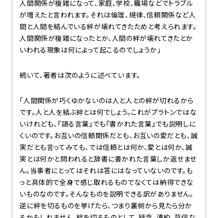
人間関係が複雑になって、家庭、学校、職場などでトラブル
が増えたと言われます。それは倫理、規律、信頼関係など人
間と人間を結んでいる絆が壊れてきたためと考えられます。
人間関係が複雑になったとか、人間の絆が壊れてきたとか
いわれる現象は何によって起こるのでしょうか」
続いて、著者は次のように述べています。
「人間関係が巧くゆかないのは人と人との絆が切れるから
です。人と人を結ぶ絆とは何でしょう。これがプラトンではな
いけれども、『語る言葉』でも『書かれた言葉』でも説明しに
くいのです。お互いの信頼関係だとも、お互いの愛だとも、誠
実だとも言ってみても、では信頼とは何か、愛とは何か、誠
実とは何かと問われると辞書に書かれた言葉しか返せませ
ん。当事者にとってはそれは答にはなっていないのです。も
っと具体的で全身で感じ取れるものでなくては納得できな
いものなのです。そんなものを説明できる訳がありません。
逆に絆を切るものを挙げたら、つまり裏側から見たら分か
るかもしれません。絆を切るものとして、疑念、違約、背信な