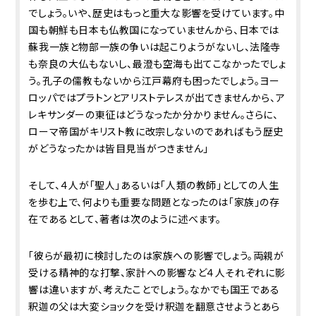
でしょう。いや、歴史はもっと重大な影響を受けています。中
国も朝鮮も日本も仏教国になっていませんから、日本では
蘇我一族と物部一族の争いは起こりようがないし、法隆寺
も奈良の大仏もないし、最澄も空海も出てこなかったでしょ
う。孔子の儒教もないから江戸幕府も困ったでしょう。ヨー
ロッパではプラトンとアリストテレスが出てきませんから、ア
レキサンダーの東征はどうなったか分かりません。さらに、
ローマ帝国がキリスト教に改宗しないのであればもう歴史
がどうなったかは皆目見当がつきません」
そして、４人が「聖人」あるいは「人類の教師」としての人生
を歩む上で、何よりも重要な問題となったのは「家族」の存
在であるとして、著者は次のように述べます。
「彼らが最初に検討したのは家族への影響でしょう。両親が
受ける精神的な打撃、家計への影響など４人それぞれに影
響は違いますが、考えたことでしょう。なかでも国王である
釈迦の父は大変ショックを受け釈迦を翻意させようとあら