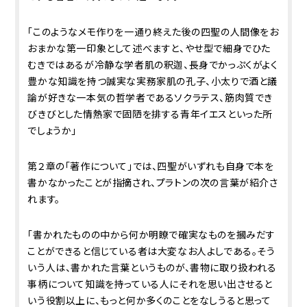
「このようなメモ作りを一通り終えた後の四聖の人間像をお
おまかな第一印象として述べますと、やせ型で細身でひた
むきではあるが冷静な学者肌の釈迦、長身でかっぷくがよく
豊かな知識を持つ誠実な実務家肌の孔子、小太りで酒と議
論が好きな一本気の哲学者であるソクラテス、筋肉質でき
びきびとした情熱家で固陋を排する青年イエスといった所
でしょうか」
第２章の「著作について」では、四聖がいずれも自身で本を
書かなかったことが指摘され、プラトンの次の言葉が紹介さ
れます。
「書かれたものの中から何か明瞭で確実なものを摑みだす
ことができると信じている者は大変なお人よしである。そう
いう人は、書かれた言葉というものが、書物に取り扱われる
事柄について知識を持っている人にそれを思い出させると
いう役割以上に、もっと何か多くのことをなしうると思って