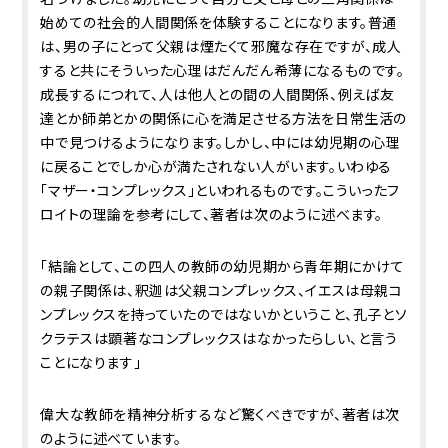
始めての社会的人間関係を体験することになります。普通
は、男の子にとって父親は煙たくて邪魔な存在ですが、成人
すると共にそういった心理はだんだん希薄になるものです。
成長するにつれて、人は他人との間の人間関係、例えば友
達とか師弟とかの関係に心を満足させる方法を日常生活の
中で見つけるようになります。しかし、中には幼児期の心理
に戻ることでしか心が満たされない人がいます。いわゆる
「マザー・コンプレックス」といわれるものです。こういったフ
ロイトの理論を参考にして、著者は次のように述べます。
「結論として、この四人の教師の幼児期から青年期にかけて
の親子関係は、釈迦は父親コンプレックス、イエスは母親コ
ンプレックスを持っていたのではないかということ、孔子とソ
クラテスは顕著なコンプレックスはなかったらしい、と言う
ことになります」
偉大な教師を精神分析するなど驚くべきですが、著者は次
のように述べています。