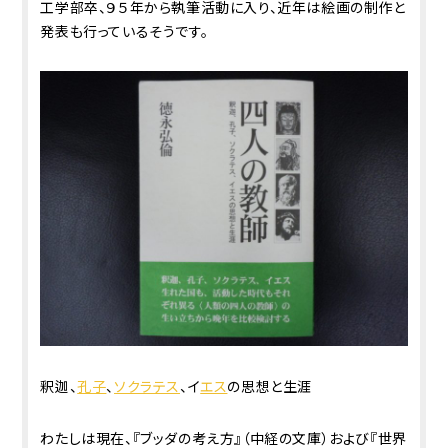
工学部卒、９５年から執筆活動に入り、近年は絵画の制作と
発表も行っているそうです。
釈迦、
孔子
、
ソクラテス
、イ
エス
の思想と生涯
わたしは現在、『ブッダの考え方』（中経の文庫）および『世界