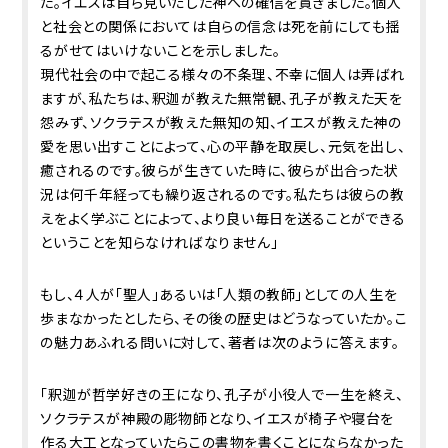
た。イエスは自ら見いだした神への確信を貫きました。個人
と社会との関係においては自らの信念は死を前にしても揺
るがせてはいけないことを示しました。
現代社会の中で起こる様々の不条理、不幸に個人は弄ばれ
ますが、私たちは、釈迦が教えた無常観、孔子が教えた天を
怨みず、ソクラテスが教えた無知の知、イエスが教えた神の
愛を思い出すことによって、心の平静を取戻し、元気を出し、
癒されるのです。彼らが生きていた時に、彼らが出合った状
況は何千年経っても繰り返されるのです。私たちは彼らの教
えをよく学ぶことによって、より良い毎日を送ることができる
ということを知らなければなりません」
もし、４人が「聖人」あるいは「人類の教師」としての人生を
歩まなかったとしたら、その後の歴史はどうなっていたか。こ
の魅力あふれる問いに対して、著者は次のように答えます。
「釈迦が哲学好きの王になり、孔子が小役人で一生を終え、
ソクラテスが神殿の彫物師となり、イエスが椅子や寝台を
作る大工となっていたらこの書物を書くことにならなかった