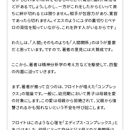
どがあるでしょう。しかし、一方がこれをしたからといって直
ちに絆が切れるとは限りません。相手が包容力があり、寛容
であったら切れません。イエスのようにユダの裏切りとペテ
ロの背信を知っていながら、これを許す人がいるからです」
わたしは、「人間」そのものよりも「人間関係」のほうが重要
だと思っています。ですので、著者の意見には大賛成です。
ここから、著者は精神分析学の考え方などを駆使して、四聖
の内面に迫っていきます。
まず、著者が拠って立つのは、フロイトが唱えた「コンプレッ
クス」の理論です。一般に、幼児期において男子は母親を愛
の対象にします。この愛は母親から拒絶されて、父親から復
讐されるかも知れないという不安を呼び起こします。
フロイトはこのような心理を「エディプス・コンプレックス」と
名づけました。幼児にとって自分と父と母との三角関係は