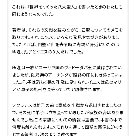
これは、『世界をつくった八大聖人』を書いたときのわたしも
同じようなものでした。
著者は、それらの文献を読みながら、四聖についてのメモを
取ります。それによって、いろんな発見や気づきがありまし
た。たとえば、四聖が世を去る時に肉親が身近にいたのは
釈迦、孔子とイエスの３人だけでした。
釈迦は一族がコーサラ国のヴィドーダバ王に滅ぼされてい
ましたが、従兄弟のアーナンダが臨終の床に付き添っていま
した。孔子は恐らく孫の孔及に見守られ、イエスは母のマリ
アが息子の処刑を見守っていたと想像されます。
ソクラテスは処刑の前に家族を牢獄から退出させましたの
で、その死に弟子は立ち会っていましたが家族の姿はありま
せんでした。この家族についての情報は重要で、本書の中で
何度も触れられます。メモ作りを通して四聖の実像に迫ろう
とする著者は、次のように述べます。