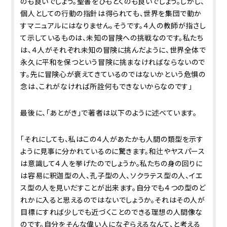
のも良いでしょう。聖書をひもとくのも良いでしょう。しかし、
個人としての行動の指針は得られても、世界を集団で動か
すマニュアルにはなりません。そうです。４人の教師が指さし
て示しているものは、未知の冒険への挑戦なのです。私たち
は、４人がそれぞれ未知の冒険に挑んだように、世界全体で
永久に平和を保つという冒険に挑まなければならないので
す。先に冒険心が衰えてきているのではないかという危惧の
念は、これがなければ所詮何もできないからなのです」
最後に、「あとがき」で著者は以下のように述べています。
「それにしても、私はこの４人があたかも人間の類型を示す
ように見事に分かれているのに驚きます。和辻やヤスパース
は意識して４人を挙げたのでしょうか。私たちの身の回りに
は容易に釈迦型の人、孔子型の人、ソクラテス型の人、イエ
ス型の人を見いだすことが出来ます。自分でも４つの型のど
れかに入ると思えるのではないでしょうか。それはその人が
目標にすれば少しでも近づくことのできる理想の人間像な
のです。自分をそんな偉い人になぞらえるなんて、と考える