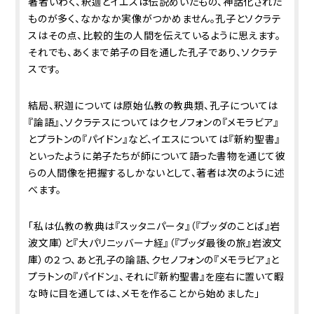
著者いわく、釈迦とイエスは伝説めいたもの、神話化された
ものが多く、なかなか実像がつかめません。孔子とソクラテ
スはその点、比較的生の人間を伝えているように思えます。
それでも、あくまで弟子の目を通した孔子であり、ソクラテ
スです。
結局、釈迦については原始仏教の教典類、孔子については
『論語』、ソクラテスについてはクセノフォンの『メモラビア』
とプラトンの『パイドン』など、イエスについては『新約聖書』
といったように弟子たちが師について語った書物を通じて彼
らの人間像を把握するしかないとして、著者は次のように述
べます。
「私は仏教の教典は『スッタニパータ』（『ブッダのことば』岩
波文庫）と『大パリニッバーナ経』（『ブッダ最後の旅』岩波文
庫）の２つ、あと孔子の論語、クセノフォンの『メモラビア』と
プラトンの『パイドン』、それに『新約聖書』を座右に置いて暇
な時に目を通しては、メモを作ることから始めました」