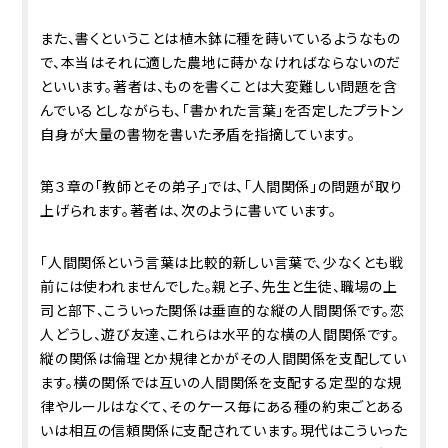
また、書くということは植木鉢に種を蒔いているようなもの
で、本当はそれに適した農地に蒔かなければならないのだ
といいます。著者は、ものを書くことは大変難しい問題を含
んでいるとしながらも、「書かれた言葉」を否定したプラトン
自身が大量の書物を書いた矛盾を指摘しています。
第３章の「教師とその弟子」では、「人間関係」の問題が取り
上げられます。著者は、次のように書いています。
「人間関係という言葉は比較的新しい言葉で、少なくとも戦
前には使われませんでした。親と子、先生と生徒、職場の上
司と部下、こういった関係は垂直的な縦の人間関係です。恋
人どうし、遊び友達、これらは水平的な横の人間関係です。
縦の関係は倫理とか規律とかがその人間関係を支配してい
ます。横の関係では互いの人間関係を支配する定型的な規
律やルールはなくて、そのケース毎にある種の約束ごとある
いは相互の信頼関係に支配されています。現代はこういった