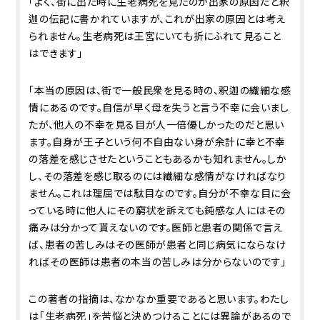
「よく、街に出た時に生老病死を見たのが出家の原因だと釈
迦の伝記に書かれていますが、これが出家の原因とは考え
られません。生老病死は王宮にいても折にふれて見ること
はできます」
「本当の原因は、街で一般民衆を見る時の、釈迦の繊細な感
情にあるのです。自信が早く母を失うと言う不幸に会いまし
たが、他人の不幸を見る目が人一倍優しかったのだと思い
ます。自身が王子という何不自由ない身が余計に幸と不幸
の落差を感じさせたということもあるかも知れません。しか
し、その落差を感じ取るのには繊細な感情がなければなり
ません。これは理屈では駄目なのです。自分が不幸な目に会
っている時に他人にその窮状を訴えても鈍感な人にはその
痛みは分かって貰えないのです。医師と患者の関係で言え
ば、患者の苦しみはその医師が患者と同じ病気にならなけ
ればその医師は患者の本当の苦しみは分からないのです」
この著者の指摘は、なかなか重要であると思います。わたし
は「生老病死」を苦悩と決めつけることには異論があるので