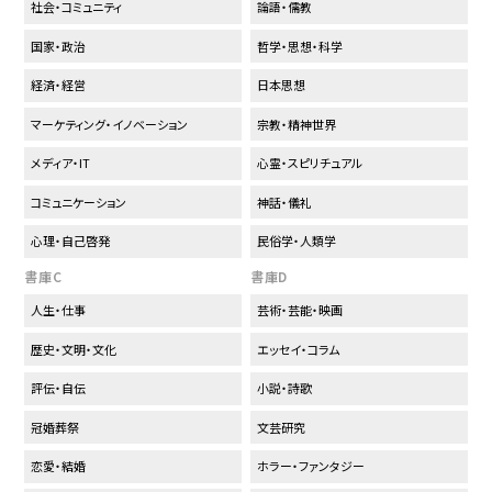
社会・コミュニティ
論語・儒教
国家・政治
哲学・思想・科学
経済・経営
日本思想
マーケティング・イノベーション
宗教・精神世界
メディア・IT
心霊・スピリチュアル
コミュニケーション
神話・儀礼
心理・自己啓発
民俗学・人類学
書庫C
書庫D
人生・仕事
芸術・芸能・映画
歴史・文明・文化
エッセイ・コラム
評伝・自伝
小説・詩歌
冠婚葬祭
文芸研究
恋愛・結婚
ホラー・ファンタジー