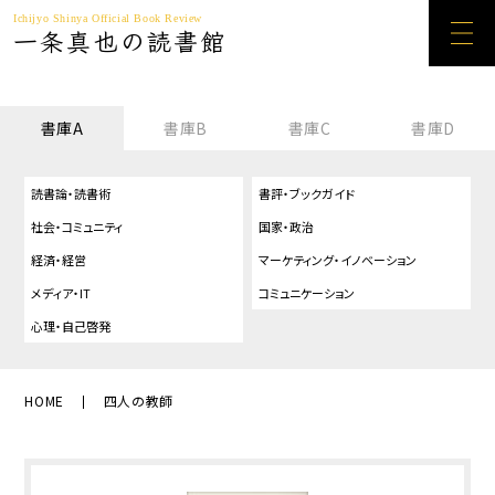
Ichijyo Shinya Official Book Review
一条真也の読書館
書庫A
書庫B
書庫C
書庫D
読書論・読書術
書評・ブックガイド
社会・コミュニティ
国家・政治
経済・経営
マーケティング・イノベーション
メディア・IT
コミュニケーション
心理・自己啓発
HOME
四人の教師