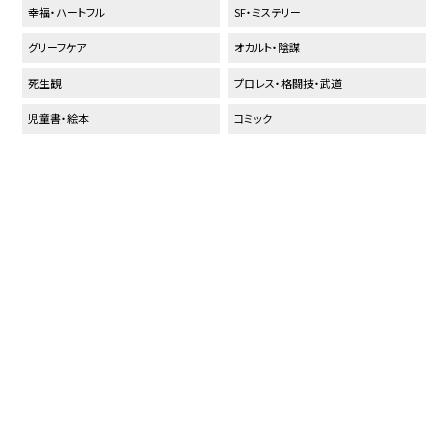
幸福・ハートフル
SF・ミステリー
グリーフケア
オカルト・陰謀
死生観
プロレス・格闘技・武道
児童書・絵本
コミック