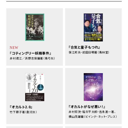
『合気と量子もつれ』
NEW
保江邦夫・前田日明著（青林堂）
『コティングリー妖精事件』
井村君江／浜野志保編著（青弓社）
『オカルトがなぜ悪い！』
『オカルト2.0』
井村宏次・稲生平太郎・吉永進一著、
竹下節子著（創元社）
横山茂雄編（ビイング・ネット・プレス）