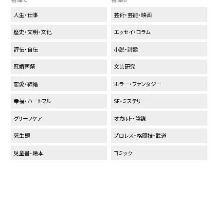
人生・仕事
芸術・芸能・映画
歴史・文明・文化
エッセイ・コラム
評伝・自伝
小説・詩歌
冠婚葬祭
文芸研究
恋愛・結婚
ホラー・ファンタジー
幸福・ハートフル
SF・ミステリー
グリーフケア
オカルト・陰謀
死生観
プロレス・格闘技・武道
児童書・絵本
コミック