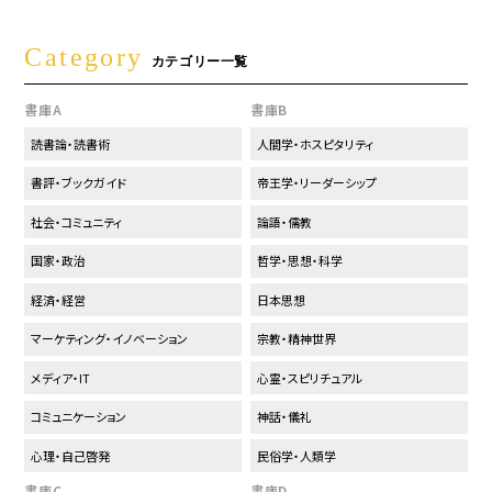
Category
カテゴリー一覧
書庫A
書庫B
読書論・読書術
人間学・ホスピタリティ
書評・ブックガイド
帝王学・リーダーシップ
社会・コミュニティ
論語・儒教
国家・政治
哲学・思想・科学
経済・経営
日本思想
マーケティング・イノベーション
宗教・精神世界
メディア・IT
心霊・スピリチュアル
コミュニケーション
神話・儀礼
心理・自己啓発
民俗学・人類学
書庫C
書庫D