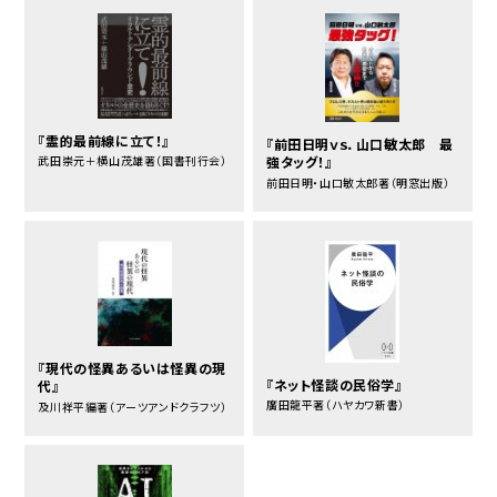
『霊的最前線に立て！』
『前田日明ｖｓ．山口敏太郎 最
武田崇元＋横山茂雄著（国書刊行会）
強タッグ！』
前田日明・山口敏太郎著（明窓出版）
『現代の怪異あるいは怪異の現
『ネット怪談の民俗学』
代』
廣田龍平著（ハヤカワ新書）
及川祥平編著（アーツアンドクラフツ）