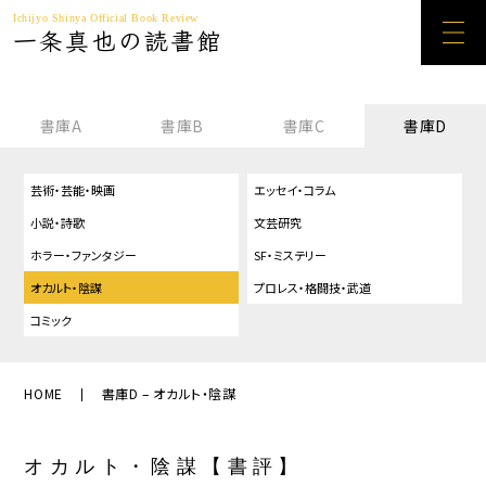
Ichijyo Shinya Official Book Review
一条真也の読書館
書庫A
書庫B
書庫C
書庫D
芸術・芸能・映画
エッセイ・コラム
小説・詩歌
文芸研究
ホラー・ファンタジー
SF・ミステリー
オカルト・陰謀
プロレス・格闘技・武道
コミック
HOME
書庫D – オカルト・陰謀
オカルト・陰謀【書評】