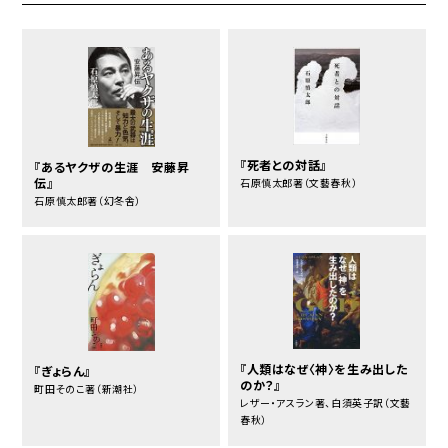
『死者との対話』
『あるヤクザの生涯 安藤昇
伝』
石原慎太郎著（文藝春秋）
石原慎太郎著（幻冬舎）
『人類はなぜ〈神〉を生み出した
『ぎょらん』
のか？』
町田そのこ著（新潮社）
レザー・アスラン著、白須英子訳（文藝
春秋）