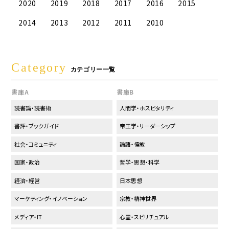
2020
2019
2018
2017
2016
2015
2014
2013
2012
2011
2010
Category
カテゴリー一覧
書庫A
書庫B
読書論・読書術
人間学・ホスピタリティ
書評・ブックガイド
帝王学・リーダーシップ
社会・コミュニティ
論語・儒教
国家・政治
哲学・思想・科学
経済・経営
日本思想
マーケティング・イノベーション
宗教・精神世界
メディア・IT
心霊・スピリチュアル