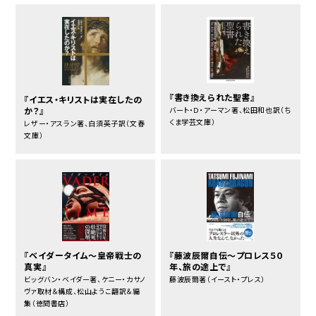
『書き換えられた聖書』
『イエス・キリストは実在したの
か？』
バート・Ｄ・アーマン著、松田和也訳（ち
くま学芸文庫）
レザー・アスラン著、白須英子訳（文春
文庫）
『ベイダータイム～皇帝戦士の
『藤波辰爾自伝～プロレス５０
真実』
年、旅の途上で』
ビッグバン・ベイダー著、ケニー・カサノ
藤波辰爾著（イースト・プレス）
ヴァ取材＆構成、松山ようこ翻訳＆編
集（徳間書店）