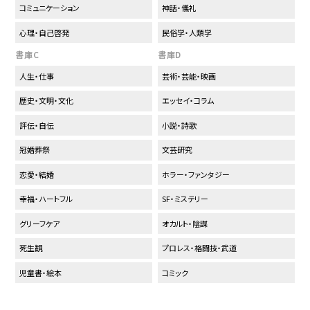
コミュニケーション
神話・儀礼
心理・自己啓発
民俗学・人類学
書庫C
書庫D
人生・仕事
芸術・芸能・映画
歴史・文明・文化
エッセイ・コラム
評伝・自伝
小説・詩歌
冠婚葬祭
文芸研究
恋愛・結婚
ホラー・ファンタジー
幸福・ハートフル
SF・ミステリー
グリーフケア
オカルト・陰謀
死生観
プロレス・格闘技・武道
児童書・絵本
コミック