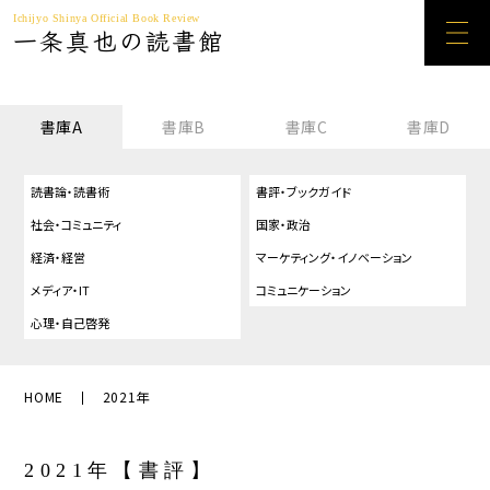
Ichijyo Shinya Official Book Review
一条真也の読書館
書庫A
書庫B
書庫C
書庫D
読書論・読書術
書評・ブックガイド
社会・コミュニティ
国家・政治
経済・経営
マーケティング・イノベーション
メディア・IT
コミュニケーション
心理・自己啓発
HOME
2021年
2021年【書評】