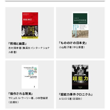
『もののけの日本史』
『熊楠と幽霊』
小山聡子著（中公新書）
志村真幸著（集英社インターナショナ
ル新書）
『操作される現実』
『超能力事件クロニクル』
サミュエル・ウーリー著、小林啓倫訳
ＡＳＩＯＳ著（彩図社）
（白揚社）