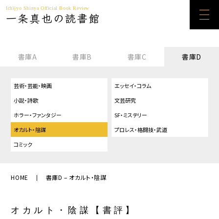
Ichijyo Shinya Official Book Review
一条真也の読書館
書庫A
書庫B
書庫C
書庫D
芸術・芸能・映画
エッセイ・コラム
小説・詩歌
文芸研究
ホラー・ファンタジー
SF・ミステリー
オカルト・陰謀
プロレス・格闘技・武道
コミック
HOME
書庫D – オカルト・陰謀
オカルト・陰謀【書評】