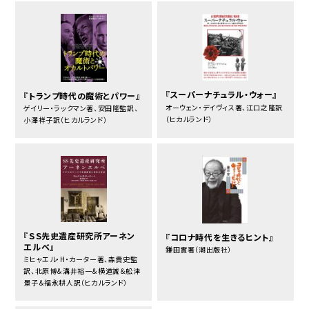
『スーパーナチュラル・ウォー』
『トランプ時代の魔術とパワー』
オーウェン・デイヴィス著、江口之隆訳
ゲイリー・ラックマン著、安田隆監訳、
（ヒカルランド）
小澤祥子訳（ヒカルランド）
『ＳＳ先史遺産研究所アーネン
『コロナ時代を生きるヒント』
エルベ』
鎌田實著（潮出版社）
ミヒャエル・H・カーター著、森貴史監
訳、北原博＆溝井裕一＆横道誠＆舩津
景子＆福永耕人訳（ヒカルランド）