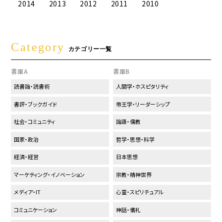
2014
2013
2012
2011
2010
Category
カテゴリー一覧
書庫A
書庫B
読書論・読書術
人間学・ホスピタリティ
書評・ブックガイド
帝王学・リーダーシップ
社会・コミュニティ
論語・儒教
国家・政治
哲学・思想・科学
経済・経営
日本思想
マーケティング・イノベーション
宗教・精神世界
メディア・IT
心霊・スピリチュアル
コミュニケーション
神話・儀礼