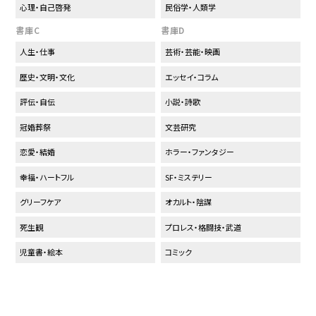
心理・自己啓発
民俗学・人類学
書庫C
書庫D
人生・仕事
芸術・芸能・映画
歴史・文明・文化
エッセイ・コラム
評伝・自伝
小説・詩歌
冠婚葬祭
文芸研究
恋愛・結婚
ホラー・ファンタジー
幸福・ハートフル
SF・ミステリー
グリーフケア
オカルト・陰謀
死生観
プロレス・格闘技・武道
児童書・絵本
コミック