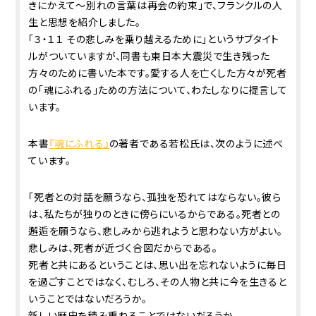
きにかえて～別れの言葉は再会の約束」で、フランクルの人
生と思想を紹介しました。
「３・１１ その悲しみを乗り越えるために」というサブタイト
ルがついていますが、同書も東日本大震災で生き残った
方々のために書いた本です。愛する人を亡くした方々が死者
の「魂にふれる」ための方法について、わたしなりに提言して
います。
本書
『魂にふれる』
の著者である若松氏は、次のように述べ
ています。
「死者との対話を願うなら、孤独を恐れてはならない。彼ら
は、私たちが独りのときに傍らにいるからである。死者との
邂逅を願うなら、悲しみから逃れようと思わない方がよい。
悲しみは、死者が近づく合図だからである。
死者と共にあるということは、思い出を忘れないように毎日
を過ごすことではなく、むしろ、その人物と共に今を生きると
いうことではないだろうか。
新しい歴史を積み重ねることではないだろうか。