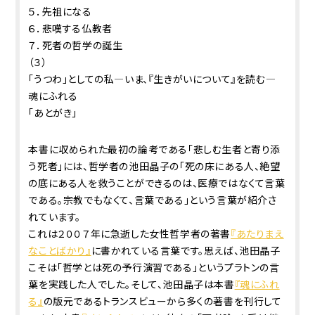
５．先祖になる
６．悲嘆する仏教者
７．死者の哲学の誕生
（３）
「うつわ」としての私―いま、『生きがいについて』を読む―
魂にふれる
「あとがき」
本書に収められた最初の論考である「悲しむ生者と寄り添
う死者」には、哲学者の池田晶子の「死の床にある人、絶望
の底にある人を救うことができるのは、医療ではなくて言葉
である。宗教でもなくて、言葉である」という言葉が紹介さ
れています。
これは２００７年に急逝した女性哲学者の著書
『あたりまえ
なことばかり』
に書かれている言葉です。思えば、池田晶子
こそは「哲学とは死の予行演習である」というプラトンの言
葉を実践した人でした。そして、池田晶子は本書
『魂にふれ
る』
の版元であるトランスビューから多くの著書を刊行して