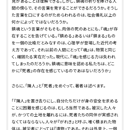
見があることは理解できる。しかし、鎮魂の祈りを捧げる人
間の傍らで、その言葉を発することができるだろうか。そうし
た言葉を口にするのがためらわれるのは、社会儀礼以上の
何かによってではないだろうか。
鎮魂という言葉がそもそも、肉体の死のあとにも、『魂』が存
在することを告げている。『鎮める』あるいは『鎮まる』もの
を一個の比喩だとみなすのは、心理学が登場した近代の考
え方であって、それ以前の人間にとって『魂』は、物質と同じ
く、確固たる実在だった。現代に、『魂』を感じる力は失われ
てしまったのだろうか。鎮魂に意味を認める私たちは、どこ
かに『死者』の存在を感じているのであはないだろうか」
さらに、「隣人」と「死者」をめぐって、著者は述べます。
「『隣人』を置き去りにし、自分たちだけが身の安全を求める
ことに困難を感じるのは、むしろ当然である。被災した人々
が、かつての土地を離れるには、死者たちの同伴が実感され
なくてはならない。人々が『がれき』と呼ぶ、堆く積まれた物
体は、被災者にとっては『遺物』である。それは外見上、一個