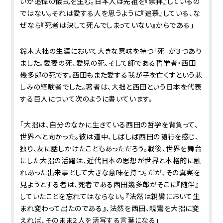
いが追悼の儀式を生む。日本人は先祖を『崇拝』しているの
ではない。それは愛する人を思うように『追慕』している、な
ぜなら『死者は決して死んでしまっていない』からである」
鈴木大拙の生涯において大きな意味を持つ「死」が３つあり
ました。愛妻の死、愛児の死、そして師である哲学者・西田
幾多郎の死です。西田もまた愛する我が子を亡くすという悲
しみの経験者でした。著者は、大拙と西田という日本を代表
する巨人について次のように書いています。
「大拙は、自分のなかに生きている西田の哲学を背負って、
世界へと向かった。彼は道中、しばしば西田の随行を感じ、
独り、友に話しかけたこともあっただろう。戦後、世界を舞台
にした大拙の活躍は、近代日本の思想が世界と本格的に触
れあった出来事として大きな意味を持つ。だが、その真実を
見ようとする者は、死者である西田幾多郎がそこに『随伴』
していたことを忘れてはならない。『法然は親鸞において生
まれ変わって出たのである』、法然を西田、親鸞を大拙に変
えれば、そのまま２人を活写する言葉になる」