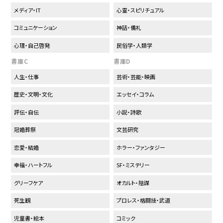
メディア・IT
心霊・スピリチュアル
コミュニケーション
神話・儀礼
心理・自己啓発
民俗学・人類学
書庫C
書庫D
人生・仕事
芸術・芸能・映画
歴史・文明・文化
エッセイ・コラム
評伝・自伝
小説・詩歌
冠婚葬祭
文芸研究
恋愛・結婚
ホラー・ファンタジー
幸福・ハートフル
SF・ミステリー
グリーフケア
オカルト・陰謀
死生観
プロレス・格闘技・武道
児童書・絵本
コミック