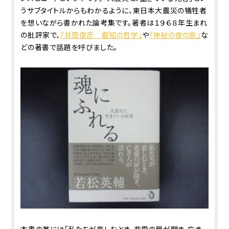
うサブタイトルからもわかるように、東日本大震災の犠牲者
を想いながら書かれた論考集です。著者は１９６８年生まれ
の批評家で、
『井筒俊彦 叡知の哲学』
や
『神秘の夜の旅』
な
どの著書で話題を呼びました。
本書の帯には「私たちが悲しむとき、悲愛の扉が開き、亡き