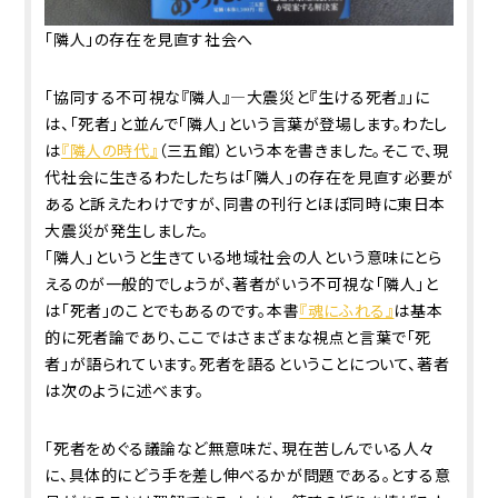
「隣人」の存在を見直す社会へ
「協同する不可視な『隣人』―大震災と『生ける死者』」に
は、「死者」と並んで「隣人」という言葉が登場します。わたし
は
『隣人の時代』
（三五館）という本を書きました。そこで、現
代社会に生きるわたしたちは「隣人」の存在を見直す必要が
あると訴えたわけですが、同書の刊行とほぼ同時に東日本
大震災が発生しました。
「隣人」というと生きている地域社会の人という意味にとら
えるのが一般的でしょうが、著者がいう不可視な「隣人」と
は「死者」のことでもあるのです。本書
『魂にふれる』
は基本
的に死者論であり、ここではさまざまな視点と言葉で「死
者」が語られています。死者を語るということについて、著者
は次のように述べます。
「死者をめぐる議論など無意味だ、現在苦しんでいる人々
に、具体的にどう手を差し伸べるかが問題である。とする意