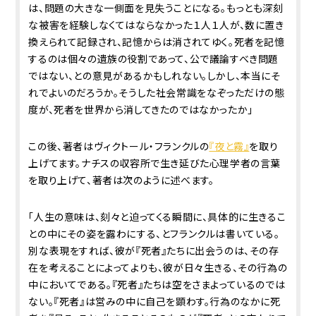
は、問題の大きな一側面を見失うことになる。もっとも深刻
な被害を経験しなくてはならなかった１人１人が、数に置き
換えられて記録され、記憶からは消されてゆく。死者を記憶
するのは個々の遺族の役割であって、公で議論すべき問題
ではない、との意見があるかもしれない。しかし、本当にそ
れでよいのだろうか。そうした社会常識をなぞっただけの態
度が、死者を世界から消してきたのではなかったか」
この後、著者はヴィクトール・フランクルの
『夜と霧』
を取り
上げてます。ナチスの収容所で生き延びた心理学者の言葉
を取り上げて、著者は次のように述べます。
「人生の意味は、刻々と迫ってくる瞬間に、具体的に生きるこ
との中にその姿を露わにする、とフランクルは書いている。
別な表現をすれば、彼が『死者』たちに出会うのは、その存
在を考えることによってよりも、彼が日々生きる、その行為の
中においてである。『死者』たちは空をさまよっているのでは
ない。『死者』は営みの中に自己を顕わす。行為のなかに死