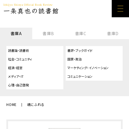
Ichijyo Shinya Official Book Review
一条真也の読書館
書庫A
書庫B
書庫C
書庫D
読書論・読書術
書評・ブックガイド
社会・コミュニティ
国家・政治
経済・経営
マーケティング・イノベーション
メディア・IT
コミュニケーション
心理・自己啓発
HOME
魂にふれる