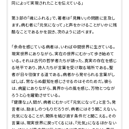
同によって実現されたことを伝えている」
第３部の「魂にふれる」で、著者は「見舞い」の問題に言及し
ます。病む者に「元気になって」と声をかけることがいかに残
酷なことであるかを説き、次のように述べます。
「余命を感じている病者は、いわば中間世界に生きている。
現実世界にありながら、実在の世界にむかって歩き始めて
いる。それは古代の哲学者たちが語った、真実の存在を感じ
る地平であり、詩人たちが言葉を受け取る場所である。聖
者が日々往復する道である。病者から発せられる言葉がし
ばしば、常ならぬ叡知を感じさせるのはそのためだ。彼ら
は、病室にありながら、異界からの風を感じ、万物とつなが
ろうと心を躍動させている。
『健康な』人間が、病者にむかって『元気になって』と言う。発
言者は、励ましのつもりだろうが、病者にはそう聞こえない。
元気になることが、関係を結び直す条件だと聞こえる。その
言葉は、現実世界に戻ってくるには、『元気』になるほかない