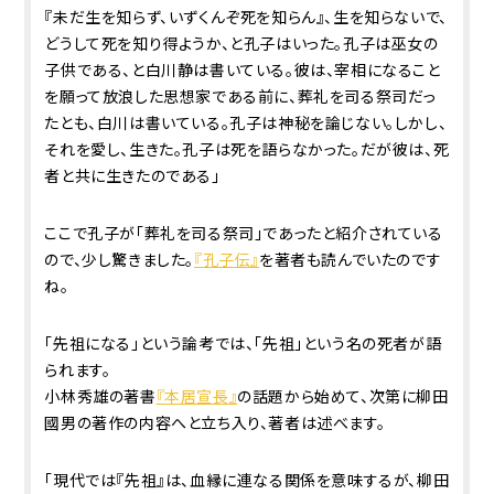
『未だ生を知らず、いずくんぞ死を知らん』、生を知らないで、
どうして死を知り得ようか、と孔子はいった。孔子は巫女の
子供である、と白川静は書いている。彼は、宰相になること
を願って放浪した思想家である前に、葬礼を司る祭司だっ
たとも、白川は書いている。孔子は神秘を論じない。しかし、
それを愛し、生きた。孔子は死を語らなかった。だが彼は、死
者と共に生きたのである」
ここで孔子が「葬礼を司る祭司」であったと紹介されている
ので、少し驚きました。
『孔子伝』
を著者も読んでいたのです
ね。
「先祖になる」という論考では、「先祖」という名の死者が語
られます。
小林秀雄の著書
『本居宣長』
の話題から始めて、次第に柳田
國男の著作の内容へと立ち入り、著者は述べます。
「現代では『先祖』は、血縁に連なる関係を意味するが、柳田