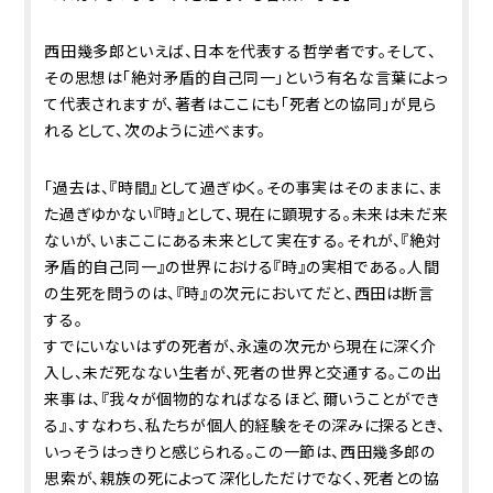
西田幾多郎といえば、日本を代表する哲学者です。そして、
その思想は「絶対矛盾的自己同一」という有名な言葉によっ
て代表されますが、著者はここにも「死者との協同」が見ら
れるとして、次のように述べます。
「過去は、『時間』として過ぎゆく。その事実はそのままに、ま
た過ぎゆかない『時』として、現在に顕現する。未来は未だ来
ないが、いまここにある未来として実在する。それが、『絶対
矛盾的自己同一』の世界における『時』の実相である。人間
の生死を問うのは、『時』の次元においてだと、西田は断言
する。
すでにいないはずの死者が、永遠の次元から現在に深く介
入し、未だ死なない生者が、死者の世界と交通する。この出
来事は、『我々が個物的なればなるほど、爾いうことができ
る』、すなわち、私たちが個人的経験をその深みに探るとき、
いっそうはっきりと感じられる。この一節は、西田幾多郎の
思索が、親族の死によって深化しただけでなく、死者との協