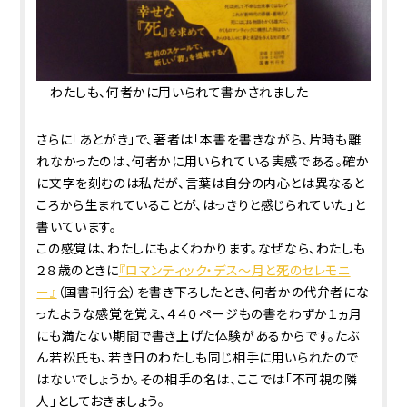
わたしも、何者かに用いられて書かされました
さらに「あとがき」で、著者は「本書を書きながら、片時も離
れなかったのは、何者かに用いられている実感である。確か
に文字を刻むのは私だが、言葉は自分の内心とは異なると
ころから生まれていることが、はっきりと感じられていた」と
書いています。
この感覚は、わたしにもよくわかります。なぜなら、わたしも
２８歳のときに
『ロマンティック・デス～月と死のセレモニ
ー』
（国書刊行会）を書き下ろしたとき、何者かの代弁者にな
ったような感覚を覚え、４４０ページもの書をわずか１ヵ月
にも満たない期間で書き上げた体験があるからです。たぶ
ん若松氏も、若き日のわたしも同じ相手に用いられたので
はないでしょうか。その相手の名は、ここでは「不可視の隣
人」としておきましょう。