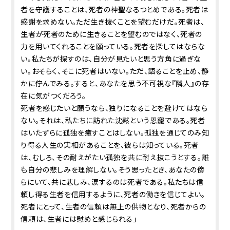
者を守護することは、死者の神聖なるつとめである。死者は
感謝を求めない。ただ生き抜くことを望むだけだ。死者は、
生者が死者のために生きることを望むのではなく、死者の
力を用いてくれることを願っている。死者を探してはならな
い。私たちが探すのは、自分が見たいと思う方角に過ぎな
い。おそらく、そこに死者はいない。ただ、語ることを止め、静
かに佇んでみる。すると、あなたを思う不可視な『隣人』の存
在に気がつくだろう。
死者を感じたいと願うなら、独りになることを避けてはなら
ない。それは、私たちに訪れた沈黙という恩寵である。死者
はいたずらに孤独を癒すことはしない。孤独を通じてのみ知
り得る人生の実相があることを、彼らは知っている。死者
は、むしろ、その耐えがたい孤独を共に耐え抜こうとする。誰
も自分の悲しみを理解しない。そう思ったとき、あなたの傍
らにいて、共に悲しみ、涙するのは死者である。私たちは信
頼し得る生者を信用するように、死者の働きを信じてよい。
死者にとって、生者の信頼は無上の供物となり、死者からの
信頼は、生者には慰めと感じられる」