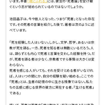
います。本書
『魂にふれる』
には、彼女の「死者論」を受け継
ぐという志が秘められているのではないでしょうか。
池田晶子は、今や故人となった、つまり「死者」となった存在
です。その死者の言葉を紹介した後で、著者は次のように述
べています。
「死を経験した人はいない。しかし、文学、哲学、あるいは宗
教が死を語る。一方、死者を知る者は無数にいるだろう。人
は、語らずとも内心で死者と言葉を交わした経験を持つ。だ
が、死者を語る者は少なく、宗教者ですら事情は大きくは変
わらない。
死者を感じる人がいても、それを受けとめる者がいなけれ
ば、人はいつの間にか、自分の経験を疑い始める。ここでの
『死者』とは、生者の記憶の中に生きる残像ではない。私た
ちの五感に感じる世界の彼方に実在する者、『生ける死者』
である」
続いて、著者は死者の「魂に触れる」方法に次のように言及