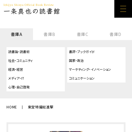
Ichijyo Shinya Official Book Review
一条真也の読書館
書庫A
書庫B
書庫C
書庫D
読書論・読書術
書評・ブックガイド
社会・コミュニティ
国家・政治
経済・経営
マーケティング・イノベーション
メディア・IT
コミュニケーション
心理・自己啓発
HOME
東宝特撮総進撃