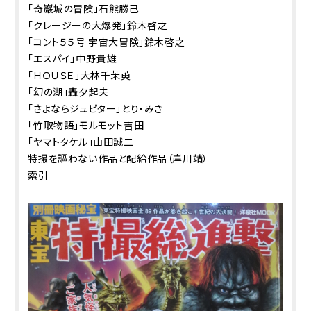
「奇巖城の冒険」石熊勝己
「クレージーの大爆発」鈴木啓之
「コント５５号 宇宙大冒険」鈴木啓之
「エスパイ」中野貴雄
「ＨＯＵＳＥ」大林千茉萸
「幻の湖」轟夕起夫
「さよならジュピター」とり・みき
「竹取物語」モルモット吉田
「ヤマトタケル」山田誠二
特撮を謳わない作品と配給作品（岸川靖）
索引