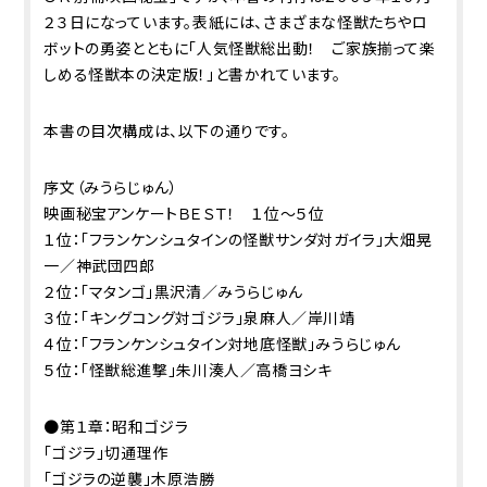
２３日になっています。表紙には、さまざまな怪獣たちやロ
ボットの勇姿とともに「人気怪獣総出動！ ご家族揃って楽
しめる怪獣本の決定版！」と書かれています。
本書の目次構成は、以下の通りです。
序文（みうらじゅん）
映画秘宝アンケートＢＥＳＴ！ １位～５位
１位：「フランケンシュタインの怪獣サンダ対ガイラ」大畑晃
一／神武団四郎
２位：「マタンゴ」黒沢清／みうらじゅん
３位：「キングコング対ゴジラ」泉麻人／岸川靖
４位：「フランケンシュタイン対地底怪獣」みうらじゅん
５位：「怪獣総進撃」朱川湊人／高橋ヨシキ
●第１章：昭和ゴジラ
「ゴジラ」切通理作
「ゴジラの逆襲」木原浩勝