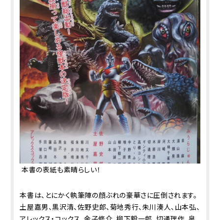
本書の表紙も素晴らしい！
本書は、とにかく執筆陣の顔ぶれの豪華さに圧倒されます。
土屋嘉男、黒沢清、佐野史郎、菊地秀行、朱川湊人、山本弘、
アレックス・コックス、金子修介、柳下毅一郎、切通理作、泉