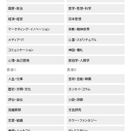
国家・政治
哲学・思想・科学
経済・経営
日本思想
マーケティング・イノベーション
宗教・精神世界
メディア・IT
心霊・スピリチュアル
コミュニケーション
神話・儀礼
心理・自己啓発
民俗学・人類学
書庫C
書庫D
人生・仕事
芸術・芸能・映画
歴史・文明・文化
エッセイ・コラム
評伝・自伝
小説・詩歌
冠婚葬祭
文芸研究
恋愛・結婚
ホラー・ファンタジー
幸福・ハートフル
SF・ミステリー