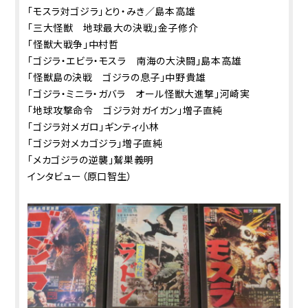
「モスラ対ゴジラ」とり・みき／島本高雄
「三大怪獣 地球最大の決戦」金子修介
「怪獣大戦争」中村哲
「ゴジラ・エビラ・モスラ 南海の大決闘」島本高雄
「怪獣島の決戦 ゴジラの息子」中野貴雄
「ゴジラ・ミニラ・ガバラ オール怪獣大進撃」河崎実
「地球攻撃命令 ゴジラ対ガイガン」増子直純
「ゴジラ対メガロ」ギンティ小林
「ゴジラ対メカゴジラ」増子直純
「メカゴジラの逆襲」鷲巣義明
インタビュー（原口智生）