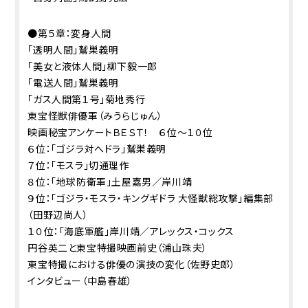
●第５章：変身人間
「透明人間」鷲巣義明
「美女と液体人間」柳下毅一郎
「電送人間」鷲巣義明
「ガス人間第１号」菊地秀行
東宝怪獣俳優軍（みうらじゅん）
映画秘宝アンケートＢＥＳＴ！ ６位～１０位
６位：「ゴジラ対へドラ」鷲巣義明
７位：「モスラ」切通理作
８位：「地球防衛軍」土屋嘉男／岸川靖
９位：「ゴジラ・モスラ・キングギドラ 大怪獣総攻撃」編集部
（田野辺尚人）
１０位：「海底軍艦」岸川靖／アレックス・コックス
円谷英二と東宝特撮映画前史（浦山珠夫）
東宝特撮における俳優の演技の変化（佐野史郎）
インタビュー（中島春雄）