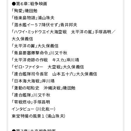
●第６章：戦争映画
「殉愛」磯田勉
「極楽島物語」浦山珠夫
「潜水艦イー５７降伏せず」青井邦夫
「ハワイ・ミッドウエイ大海空戦 太平洋の嵐」手塚昌明／
大久保義信
「太平洋の翼」大久保義信
「青島要塞爆撃命令」川又千秋
「太平洋奇跡の作戦 キスカ」岸川靖
「ゼロ・ファイター 大空戦」大久保義信
「連合艦隊司令長官 山本五十六」大久保義信
「日本海大海戦」岸川靖
「激動の昭和史 沖縄決戦」磯田勉
「連合艦隊」川又千秋
「零戦燃ゆ」手塚昌明
インタビュー（川北紘一）
東宝特撮の風景１（浦山珠夫）
●第７章：未来戦争映画