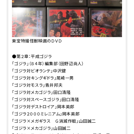
東宝特撮怪獣映画のＤＶＤ
●第２章：平成ゴジラ
「ゴジラ」（８４年）編集部（田野辺尚人）
「ゴジラ対ビオランテ」中沢健
「ゴジラ対キングギドラ」尾崎一男
「ゴジラ対モスラ」青井邦夫
「ゴジラ対メカゴジラ」田口清隆
「ゴジラ対スペースゴジラ」田口清隆
「ゴジラ対デストロイア」岡本英郎
「ゴジラ２０００ミレニアム」岡本英郎
「ゴジラ×メガギラス Ｇ消滅作戦」山田誠二
「ゴジラ×メカゴジラ」山田誠二