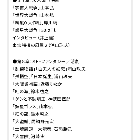
「宇宙大戦争」山本弘
「世界大戦争」山本弘
「緯度０大作戦」岸川靖
「惑星大戦争」Ｂａｚｉｌ
インタビュー（井上誠）
東宝特撮の風景２（浦山珠夫）
●第８章：ＳＦ・ファンタジー／活劇
「乱菊物語」「白夫人の妖恋」浦山珠夫
「孫悟空」「日本誕生」浦山珠夫
「大阪城物語」近藤ゆたか
「紅の海」鈴木啓之
「ゲンと不動明王」神武団四郎
「妖星ゴラス」山本弘
「紅の空」鈴木啓之
「大盗賊」馬飼野元宏
「士魂魔道 大龍巻」石熊勝己
「大冒険」河崎実