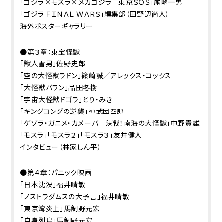
「ゴジラ×モスラ×メカゴジラ 東京ＳＯＳ」尾崎一男
「ゴジラ ＦＩＮＡＬ ＷＡＲＳ」編集部（田野辺尚人）
海外ポスターギャラリー
●第３章：東宝怪獣
「獣人雪男」佐野史郎
「空の大怪獣ラドン」篠崎誠／アレックス・コックス
「大怪獣バラン」品田冬樹
「宇宙大怪獣ドゴラ」とり・みき
「キングコングの逆襲」神武団四郎
「ゲゾラ・ガニメ・カメーバ 決戦！南海の大怪獣」中野貴雄
「モスラ」「モスラ２」「モスラ３」友井健人
インタビュー（林家しん平）
●第４章：パニック映画
「日本沈没」福井晴敏
「ノストラダムスの大予言」福井晴敏
「東京湾炎上」馬飼野元宏
「自身列島」馬飼野元宏