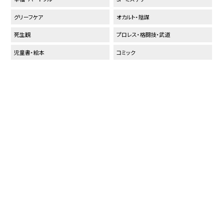
グリーフケア
オカルト・陰謀
死生観
プロレス・格闘技・武道
児童書・絵本
コミック