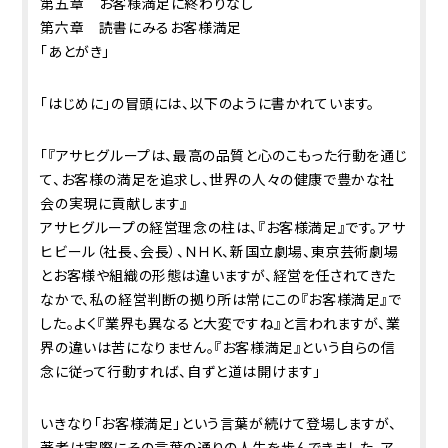
第五章 お客様満足に終わりなし
第六章 読書にみるお客様満足
「あとがき」
「はじめに」の冒頭には、以下のように書かれています。
「『アサヒグループは、最高の品質と心のこもった行動を通じ
て、お客様の満足を追求し、世界の人々の健康で豊かな社
会の実現に貢献します』
アサヒグループの経営理念の柱は、『お客様満足』です。アサ
ヒビール（社長、会長）、ＮＨＫ、新国立劇場、東京芸術劇場
とお客様や組織の形態は違いますが、経営を任されてきた
なかで、私の経営判断の拠り所は常にこの『お客様満足』で
した。よく『業界も異なると大変ですね』と言われますが、業
界の違いは苦になりません。『お客様満足』という自らの信
念に従って行動すれば、自ずと道は開けます」
いきなり「お客様満足」という言葉が続けて登場しますが、
著者は実際にその言葉の通りの人生を歩んできました。ア