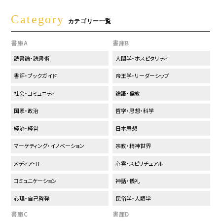
Category
カテゴリー一覧
書庫A
書庫B
読書論・読書術
人間学・ホスピタリティ
書評・ブックガイド
帝王学・リーダーシップ
社会・コミュニティ
論語・儒教
国家・政治
哲学・思想・科学
経済・経営
日本思想
マーケティング・イノベーション
宗教・精神世界
メディア・IT
心霊・スピリチュアル
コミュニケーション
神話・儀礼
心理・自己啓発
民俗学・人類学
書庫C
書庫D