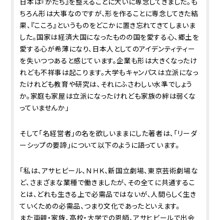
日本は『かたち』を整えることに大いに専念してきました。も
ちろん形は大事なのですが、形を作ることに専念してきた結
果、『こころ』というものをどこかに置き忘れてきてしまいま
した。国家は経済大国になったものの国を愛する心、郷土を
愛する心が希薄になり、日本人としてのアイデンティティー
を失いつつあると感じています。企業も形は大きくなったけ
れども不祥事は起こります。大学もキャンパスは立派になっ
たけれども教育や研究は、それにふさわしい水準でしょう
か。家庭も家屋は立派になったけれども家族の絆は弱くな
っていませんか」
そして「名経営者」の名を欲しいままにした著者は、「リーダ
ーシップの要諦」について以下のように語っています。
「私は、アサヒビール、ＮＨＫ、新国立劇場、東京芸術劇場な
ど、さまざまな業種で働きましたが、その全てに共通するこ
とは、どれも生きる上で必需品ではないが、人間らしく生き
ていくための必需品、つまり文化であったといえます。
また両親・家族、高校・大学での恩師、アサヒビールで出会