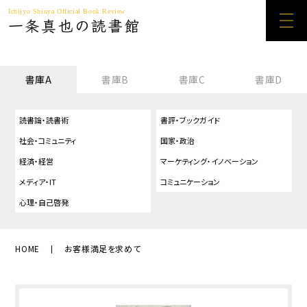
Ichijyo Shinya Official Book Review
一条真也の読書館
書庫A
書庫B
書庫C
書庫D
読書論・読書術
書評・ブックガイド
社会・コミュニティ
国家・政治
経済・経営
マーケティング・イノベーション
メディア・IT
コミュニケーション
心理・自己啓発
HOME
お客様満足を求めて