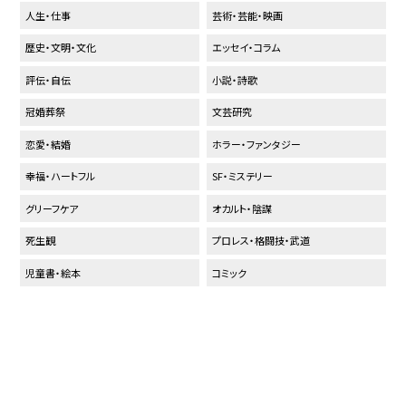
人生・仕事
芸術・芸能・映画
歴史・文明・文化
エッセイ・コラム
評伝・自伝
小説・詩歌
冠婚葬祭
文芸研究
恋愛・結婚
ホラー・ファンタジー
幸福・ハートフル
SF・ミステリー
グリーフケア
オカルト・陰謀
死生観
プロレス・格闘技・武道
児童書・絵本
コミック