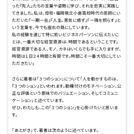
った『先人』たちの言葉や姿勢に学び、それを忠実に実践し
てきました。私は、母校・福岡県立小倉高校時代の恩師にい
ただいた『一期一会』『人生、意気に感ず』『一隅を照らす』と
いう言葉を、今でも座右の銘にしています。
私の経験を通じて特に若いビジネスパーソンに伝えたいこ
とは、一番大切な経営資源は、時間であるということです。
経営資源である人、モノ、カネはいくらでも手に入りますが、
時間は１日２４時間と有限です。時間こそ一番大切にしてい
ただきたい」
さらに著者は「３つのション」について「人を動かすものは、
『３つのション』といわれます。動機付けのモチベーション、公
正な評価という意味でのバリュエーション、そしてコミュニ
ケーション」と述べています。
ぜひ、わたしも、この「３つのション」を心掛けたいと思いま
す。
「あとがき」で、著者は次のように述べています。