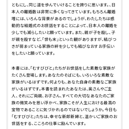
ともにし、同じ道を歩んでいけることを誇りに思います。、日
本人の離婚数は非常に多くなってきています。もちろん離婚
増には、いろんな背景があるのでしょうが、わたしたちは感
動的な結婚式のお世話をすることによって、日本人の離婚を
少しでも減らしたいと願っています。また、親が子を殺し、子
が親を殺すなど、「世も末」といった観がありますが、結びつ
きが弱まっている家族の絆を少しでも結びなおすお手伝い
をしたいと願っています。
本書には、「むすびびと」たちがお世話をした素敵な家族が
たくさん登場します。あなたのそばにも、いろいろな素敵な
家族がいるはずです。何よりも、あなた自身の素敵なご家族
がいるはずです。本書を読まれたあなたは、奥さんやご主
人、それにご両親、お子さん、すべての大切なあなたのご家
族の微笑みを思い浮かべ、家族こそが人生における最高の
宝物であることに気づかれるのではないでしょうか。今日も
「むすびびと」たちは、幸せな新郎新婦と、温かいご家族のお
世話をする、こころの仕事に励んでいます。