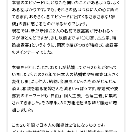
本書のエピソードは、どなたも聞いたことがあるような、よく
ある話ばかりです。でも、それらの話はつねに人の心に訴え
てきます。おそらく、各エピソードに出てくるさまざまな「家
族」の姿に感じるものがあるからでしょう。
現在では、新郎新婦お２人の名前で披露宴が行われるケー
スがほとんどですが、少し以前までは「○○家、△△家、結
婚披露宴」というふうに、両家の結びつきが結婚式、披露宴
のメインテーマでした。
本書を刊行したとき、わたしが結婚してから２０年が経って
いましたが、この２０年で日本人の結婚式や披露宴は大きく
変化しました。仲人、結納、金屏風といったものがどんどん
消え、和装を着る花嫁さんも減るいっぽうです。結婚式や披
露宴のキーワードも「自由」「個人主義」「合理主義」に集約
されてきました。その結果、３０万組を超えるほど離婚が増
加しました。
この２０年間で日本人の離婚は２倍になったのです。