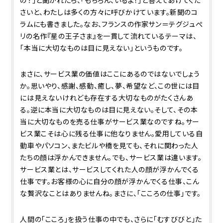
の？」と聞かれたら、「もちろん、いるよ！」と答えてあげてくだ
さいと、わたしは多くの方々に呼びかけています。新聞のコ
ラムにも書きました。なお、フランスの作家サン＝テグジュぺ
リの名作『星の王子さま』を一貫して流れているテーマは、
「本当に大切なものは目に見えない」というものです。
まさに、サービス業の価値はここにあるのではないでしょう
か。思いやり、感謝、感動、癒し、夢、希望など、この世には目
には見えないけれども存在する大切なものがたくさんあ
る。逆に本当に大切なものは目に見えない。そして、その本
当に大切なものを売る仕事がサービス業なのですね。サー
ビス業こそは心に残る仕事に他なりません。愛用している自
動車やパソコン、またビルや橋を見ても、それに関わった人
たちの顔は浮かんできません。でも、サービス業は違います。
サービス業とは、サービスしてくれた人の顔が浮かんでくる
仕事です。お客様の心に自分の顔が浮かんでくる仕事、こん
な贅沢なことはありませんね。まさに、「こころの仕事」です。
人間の「こころ」を扱う仕事の中でも、さらに「むすびびと」た