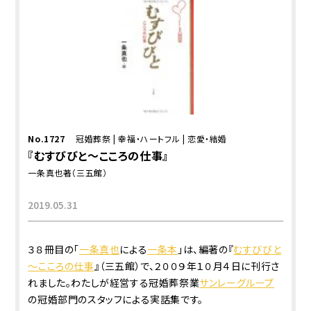
No.1727
冠婚葬祭
|
幸福・ハートフル
|
恋愛・結婚
『むすびびと～こころの仕事』
一条真也著（三五館）
2019.05.31
３８冊目の「
一条真也
による
一条本
」は、編著の『
むすびびと
～こころの仕事
』（三五館）で、２００９年１０月４日に刊行さ
れました。わたしが経営する冠婚葬祭業
サンレーグループ
の冠婚部門のスタッフによる実話集です。