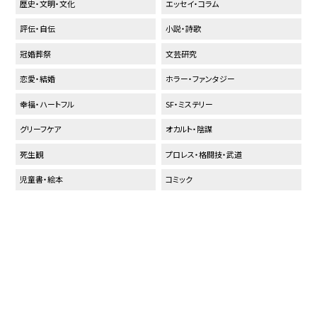
歴史・文明・文化
エッセイ・コラム
評伝・自伝
小説・詩歌
冠婚葬祭
文芸研究
恋愛・結婚
ホラー・ファンタジー
幸福・ハートフル
SF・ミステリー
グリーフケア
オカルト・陰謀
死生観
プロレス・格闘技・武道
児童書・絵本
コミック