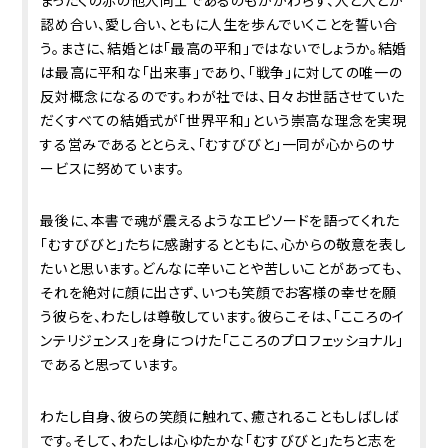
まったくの赤の他人同士であるのもかかわらず、人と人とが
認め合い、愛し合い、ともに人生を歩んでいくことを誓い合
う。まさに、結婚とは「最高の平和」ではないでしょうか。結婚
は最高に平和な「出来事」であり、「戦争」に対しての唯一の
反対概念になるのです。わが社では、日々お世話させていた
だくすべての結婚式が「世界平和」という崇高な理念を実現
する営みであるととらえ、「むすびびと」一同が心からのサ
ービスに努めています。
最後に、本書で魂が震えるようなエピソードを語ってくれた
「むすびびと」たちに感謝するとともに、心からの敬意を表し
たいと思います。どんなに辛いことや苦しいことがあっても、
それを絶対に顔に出さず、いつも笑顔でお客様の幸せを願
う彼らを、わたしは尊敬しています。彼らこそは、「こころのイ
ンテリジェンス」を身につけた「こころのプロフェッショナル」
であると思っています。
わたし自身、彼らの笑顔に触れて、癒されることもしばしば
です。そして、わたしは心ゆたかな「むすびびと」たちと志を