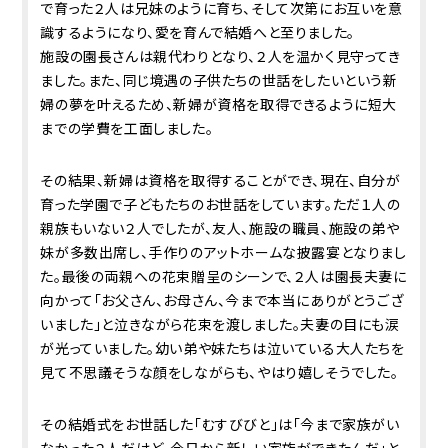
で育った２人は兄妹のように育ち、そして次第にお互いを意
識するようになり、愛を育んで結婚へと至りました。
施設の園長さんは親代わりとなり、２人を温かく見守ってき
ました。また、同じ境遇の子供たちの世話をしたいという新
婦の夢を叶えるため、新婦が資格を取得できるように短大
までの学費を工面しました。
その結果、新婦は資格を取得することができ、現在、自分が
育った学園で子どもたちのお世話をしています。ただ１人の
親族もいない２人でしたが、友人、施設の職員、施設の弟や
妹が多数出席し、手作りのアットホームな披露宴となりまし
た。最後の両親への花束贈呈のシーンで、２人は園長夫妻に
向かって「お父さん、お母さん、今まで本当にありがとうござ
いました」と泣きながら花束を渡しました。夫妻の目にも涙
が光っていました。幼い弟や妹たちは泣いている大人たちを
見て不思議そうな顔をしながらも、やはり嬉しそうでした。
その結婚式をお世話した「むすびびと」は「今まで家族がい