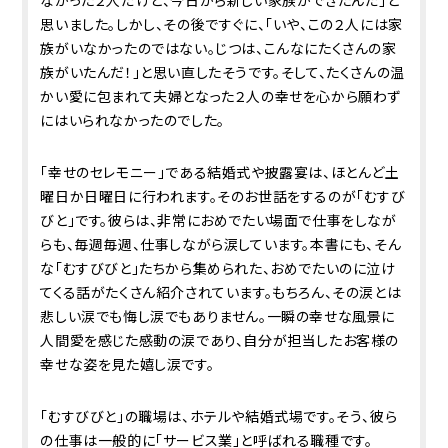
なかった２人だけど、今日から新しい家族ができたんだ」と
思いました。しかし、その後ですぐに、「いや、この２人には家
族がいなかったのではない。じつは、こんなにたくさんの家
族がいたんだ！」と思い直したそうです。そして、たくさんの温
かい愛に包まれて夫婦となった２人の幸せを心から願わず
にはいられなかったのでした。
「幸せのセレモニー」である結婚式や披露宴は、ほとんど土
曜日か日曜日に行われます。そのお世話をするのが「むすび
びと」です。彼らは、非常におめでたい場面で仕事をしなが
らも、毎週毎週、仕事しながら涙しています。本書にも、そん
な「むすびびと」たちから集められた、おめでたいのに泣け
てくる話がたくさん紹介されています。もちろん、その涙とは
悲しい涙でも悔し涙でもありません。一瞬の幸せな風景に
人間愛を感じた感動の涙であり、自分が担当したお客様の
幸せな姿を見た嬉し涙です。
「むすびびと」の職場は、ホテルや結婚式場です。そう、彼ら
の仕事は一般的に「サービス業」と呼ばれる職種です。