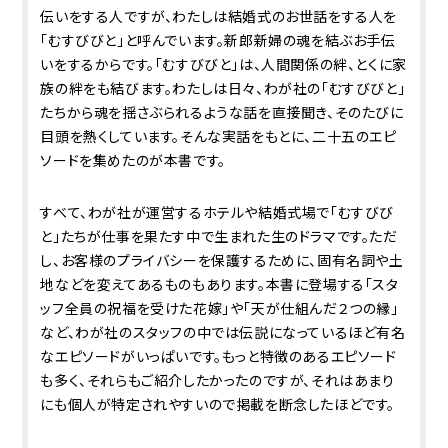
伝いをする人ですが、わたしは結婚式のお世話をする人を
「むすびびと」と呼んでいます。新郎新婦の魂を結ぶお手伝
いをするからです。「むすびびと」は、人間関係の絆、とくに家
族の絆をも結びます。わたしは日々、わが社の「むすびびと」
たちから魂を揺さぶられるような話を直接聞き、そのたびに
目頭を熱くしています。そんな実話をもとに、二十五のエピ
ソードを集めたのが本書です。
すべて、わが社が運営するホテルや結婚式場で「むすびび
と」たちが仕事を果たす中で生まれた生のドラマです。ただ
し、お客様のプライバシーを保護するために、固有名詞や土
地などを変えてあるものもあります。本書に登場する「スタ
ッフ全員の祝福を受けた花嫁」や「天が仕組んだ２つの縁」
など、わが社のスタッフの中では伝説になっているほど有名
なエピソードがいっぱいです。もっと特徴のあるエピソード
も多く、それらもご紹介したかったのですが、それはあまり
にも個人が特定されやすいので掲載を断念したほどです。