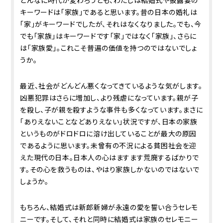
どんなに時代が変わろうとも、わたしは結婚式や披露宴の
キーワードは「家族」であると思います。昔の日本の婚礼は
「家」がキーワードでしたが、それはなくなりました。でも、今
でも「家族」はキーワードです「家」ではなく「家族」、さらに
は｢家族愛｣。これこそ普遍の価値を持つのではないでしょ
うか。
最近、社会がどんどん悪くなってきているような気がします。
凶悪犯罪はさらに増加し、より残虐になっています。親が子
を殺し、子が親を殺すような事件も多くなっています。まさに
「ありえないことなどありえない」状況ですが、日本の家族
というものがドロドロに溶け出していることが最大の原因
であるように思います。未曾有の不況による貧困社会を迎
えた現代の日本。日本人の心はますます荒廃するばかりで
す。その心を救うものは、やはり家族しかないのではないで
しょうか。
もちろん、結婚式は新郎新婦が永遠の愛を誓い合うセレモ
ニーです。そして、それと同時に結婚式は家族のセレモニー