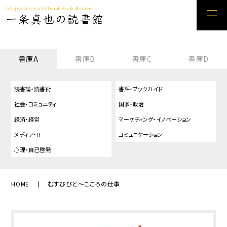
Ichijyo Shinya Official Book Review
一条真也の読書館
書庫A
書庫B
書庫C
書庫D
読書論・読書術
書評・ブックガイド
社会・コミュニティ
国家・政治
経済・経営
マーケティング・イノベーション
メディア・IT
コミュニケーション
心理・自己啓発
HOME
むすびびと～こころの仕事