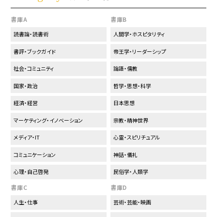
書庫A
書庫B
読書論・読書術
人間学・ホスピタリティ
書評・ブックガイド
帝王学・リーダーシップ
社会・コミュニティ
論語・儒教
国家・政治
哲学・思想・科学
経済・経営
日本思想
マーケティング・イノベーション
宗教・精神世界
メディア・IT
心霊・スピリチュアル
コミュニケーション
神話・儀礼
心理・自己啓発
民俗学・人類学
書庫C
書庫D
人生・仕事
芸術・芸能・映画