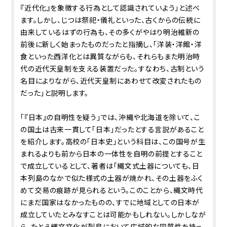
『近代化』を象徴する行為として認識されていよう」と述べ
ます。しかし、じつは祭祀・儀礼といった、古くからの伝統に
由来しているはずの行為も、その多くがやはり明治維新の
前後に新しく始まったものだったと指摘し、「洋装・洋館・洋
食といった西洋化とは異質ながらも、それらもまた明治時
代の近代天皇制を支える装置だった。すなわち、古制という
名目によりながら、近代天皇制にあわせて改変されたもの
だった」と説明します。
「『日本』の自明性を疑う」では、沖縄や北海道を除いて、こ
の国土は古来一貫して「日本」だったとする言説があること
を紹介します。高校の「日本史」という科目は、この国号が生
まれるよりも前から日本の一体性を自明の前提とすること
で成立しているとして、著者は「縄文式土器についても、日
本列島のなかで似た様式の土器が焼かれ、その土器をふく
めて交易の痕跡が見られるという。このことから、縄文時代
にまだ国家はなかったものの、すでに地域としての日本が
成立していたとみなすことは可能かもしれない。しかしなが
ら、たとえ縄文文化が列島において広域的な同質性を持っ