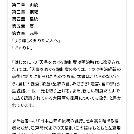
第二章 山陵
第三章 祭祀
第四章 皇統
第五章 暦
第六章 元号
「より詳しく知りたい人へ」
「おわりに」
「はじめに」の「天皇をめぐる諸制度は明治時代に改変され
た」では、「天皇をめぐる諸制度の多くは、じつは明治維新の
前後に新たに創られたものである。本書はこれらのなかか
ら、農耕と養蚕、陵墓（皇族の墓。みささぎ）造営、宮中祭祀、
皇統譜、一世一元を取り上げる。また、新しい制度だとすで
に広く認識されている太陽暦の採用についても扱う」と書か
れています。
また著者は、「『日本古来の伝統の維持』を声高に唱える論
者たちが、江戸時代までの天皇制（この語はもともと左翼用