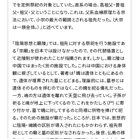
でを定例祭祀の対象としていた。直系の場合、高祖父・曽祖
父・祖父・父ということになり、これは、父系血縁原理たる宗
法において、小宗の最大の範囲とされる祖先だった。（大宗
は一族全体。）」と述べています。
「陰陽思想と廟陵」では、祖先に対する祭祀を行う施設であ
る「宗廟」を日本では設けなかったので、その代替措置とし
て近陵制が使われたことが指摘されます。しかし、廟と陵は
中国ではまったく別の施設でした。これは中国における身体
観に根ざしているとして、著者は「魄は遺体とともにあるの
で、遺体が埋葬された墓にとどまる。理論的には、墓参とは
遺体そのものを拝むのではなく、この魄を祀る儀礼だった。
一方、魂の方は遺体を離れて天空に飛び去っていく。子孫が
祈ると魂が地上に下ってくるので、これをかたしろ（尸）に寄
り付かせ、墓で魄に対してするのと同様に供物を捧げて祀
る。そのための施設が廟だった。ところが、日本では、思想的
に陰陽・魂魄の区別が導入されたにもかかわらず、祖先祭
祀としての廟と墓の区別がなされなかった。後世、仏教の移