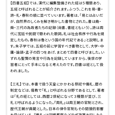
【四書五経】では、漢代に編集整備された経は５種類あり、
五経と呼ばれることが紹介されます。ふつう、これを易・書・
詩・礼・春秋の順に並べていいます。著者は、「易とは占いだ
が、自然界のしくみを解き明かした書物とされた。書は堯・
舜・三代の為政者たちの記録（尚書、書経ともいう）。詩は周
代に宮廷や民間で歌われた歌詞。礼は社会秩序や行為を規
定したもの。春秋は魯という国の年代記である」と説明しま
す。朱子学では、五経の前に学習すべき書物として、大学・中
庸・論語・孟子の四つをあげ、まとめて四書と呼びました。い
ずれも聖賢の発言や行為を記録していますから、後世の学
習者にとって手本になると考えたのです。四書は経として扱
われました。
【三礼】では、本書で扱う天皇にかかわる祭祀や儀礼、暦の
制定などは、儒教で「礼」と呼ばれる分野であるとして、著者
は「礼の経としては、西暦２世紀になって３種類が並び、三
礼と呼ばれるようになった。『周礼』は周王朝の官制とされ、
歴代王朝が典範とした。日本の律令官制もその間接的影響
を受けている。『儀礼』は冠婚葬祭などの式次第を記したも