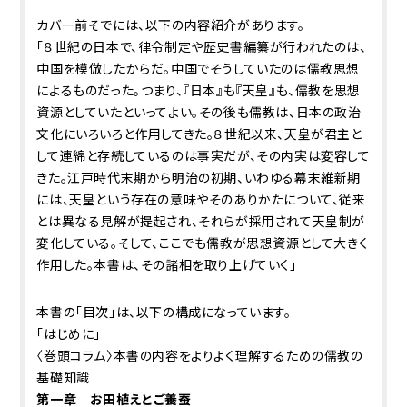
カバー前そでには、以下の内容紹介があります。
「８世紀の日本で、律令制定や歴史書編纂が行われたのは、
中国を模倣したからだ。中国でそうしていたのは儒教思想
によるものだった。つまり、『日本』も『天皇』も、儒教を思想
資源としていたといってよい。その後も儒教は、日本の政治
文化にいろいろと作用してきた。８世紀以来、天皇が君主と
して連綿と存続しているのは事実だが、その内実は変容して
きた。江戸時代末期から明治の初期、いわゆる幕末維新期
には、天皇という存在の意味やそのありかたについて、従来
とは異なる見解が提起され、それらが採用されて天皇制が
変化している。そして、ここでも儒教が思想資源として大きく
作用した。本書は、その諸相を取り上げていく」
本書の「目次」は、以下の構成になっています。
「はじめに」
〈巻頭コラム〉本書の内容をよりよく理解するための儒教の
基礎知識
第一章 お田植えとご養蚕