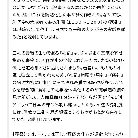
のだが、規定どおりに遵奉するのはなかなか困難であった
ため、後世これを簡略化した本が多く作られた。なかでも、
朱子学の大成者である朱熹（１１３０～１２００）の『家礼』
は、規範として作用し、日本でも一部の大名がその実践を試
みた」と説明しています。
三礼の最後の１つである『礼記』は、さまざまな文献を寄せ
集めた書物で、內容が礼の全般にわたるため、実際の祭祀・
儀礼を定めるときに活用されました。著者は、「もともと相
互に独立して書かれたため、『礼記』諸篇や『周礼』・『儀礼』
の記述内容には相互にそれぞれ矛盾する記述が多く、これ
らを総合的に解釈して礼学を体系化するのが儒学者の腕の
見せ所だった。吉備真備（６９５～７７５）らが唐で学んだ礼
学によって日本の律令体制は確立したため、神道の諸制度
には、儒教の三礼を思想資源とするものがもとから存在し
ていた」と説明しています。
【葬祭】では、三礼には正しい葬儀の仕方が規定されており、