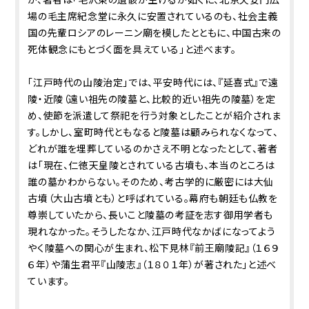
場の毛主席紀念堂に永久に安置されているのも、社会主義
国の先輩ロシアのレーニン廟を模したとともに、中国古来の
死体観念にもとづく面を具えている」と述べます。
「江戸時代の山陵治定」では、平安時代には、『延喜式』で遠
陵・近陵（遠い祖先の陵墓と、比較的近い祖先の陵墓）を定
め、使節を派遣して祭祀を行う対象としたことが紹介されま
す。しかし、室町時代ともなると陵墓は顧みられなくなって、
どれが誰を埋葬しているのかさえ不明となったとして、著者
は「現在、仁徳天皇陵とされている古墳も、本当のところは
誰の墓かわからない。そのため、考古学的に厳密には大仙
古墳（大山古墳とも）と呼ばれている。幕府も朝廷も仏教を
尊崇していたから、長いこと陵墓の考証を志す御用学者も
現れなかった。そうしたなか、江戸時代なかばになってよう
やく陵墓への関心が生まれ、松下見林『前王廟陵記』（１６９
６年）や蒲生君平『山陵志』（１８０１年）が著された」と述べ
ています。