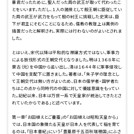
暴君だったために、聖人だった周の武王が取って代わったこ
とをいいます。ただし、１人の諸侯として殷王朝に臣従してい
た周の武王が武力をもって殷の紂王に挑戦した史実は、臣
下が君主にそむくことになるため、儒教の教理上は異例の
措置だったと解釈され、実際には行わないのがよいとされま
した。
とはいえ、宋代以降は平和的な禅譲方式ではない、軍事力
による放伐形式の王朝交代となりました。明は１３６８年に
蒙古（元）を中国から追い出し、清は１６４４年に軍事侵攻し
て中国を支配下に置きました。著者は、「朱子学の理念とし
て王朝交代は無い方がよいため、日本の儒学者・国学者た
ちはこの点から同時代の中国に対して優越意識をもってい
た。記紀以来、日本は万世一系で天皇家が統治してきたとさ
れていたからである」と述べています。
第一章「お田植えとご養蚕」の「お田植えは昭和天皇から」
では、日本国の象徴たる天皇が日本人を代表して稲を育て
るのは、『日本書紀』にいう「豊葦原千五百秋瑞穂国」にふさ