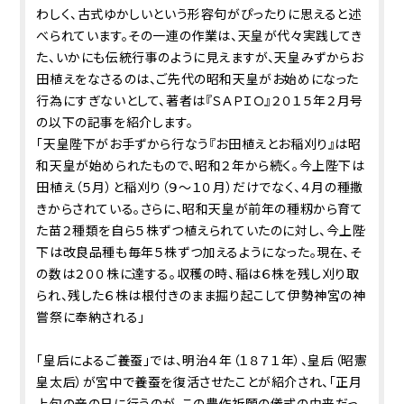
わしく、古式ゆかしいという形容句がぴったりに思えると述
べられています。その一連の作業は、天皇が代々実践してき
た、いかにも伝統行事のように見えますが、天皇みずからお
田植えをなさるのは、ご先代の昭和天皇がお始めになった
行為にすぎないとして、著者は『ＳＡＰＩＯ』２０１５年２月号
の以下の記事を紹介します。
「天皇陛下がお手ずから行なう『お田植えとお稲刈り』は昭
和天皇が始められたもので、昭和２年から続く。今上陛下は
田植え（５月）と稲刈り（９～１０月）だけでなく、４月の種撒
きからされている。さらに、昭和天皇が前年の種籾から育て
た苗２種類を自ら５株ずつ植えられていたのに対し、今上陛
下は改良品種も毎年５株ずつ加えるようになった。現在、そ
の数は２００株に達する。収穫の時、稲は６株を残し刈り取
られ、残した６株は根付きのまま掘り起こして伊勢神宮の神
嘗祭に奉納される」
「皇后によるご養蚕」では、明治４年（１８７１年）、皇后（昭憲
皇太后）が宮中で養蚕を復活させたことが紹介され、「正月
上旬の辛の日に行うのが、この豊作祈願の儀式の由来だっ