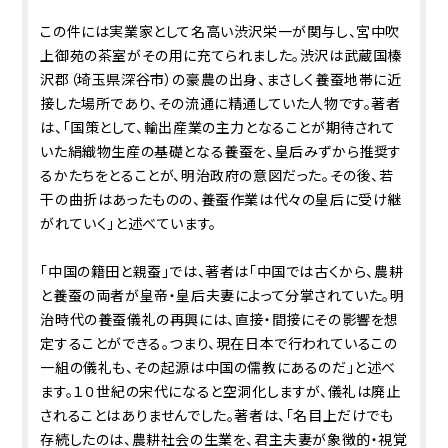
この件には実業家として名高い渋沢栄一が関与し、宮中吹
上御苑の茶室がその用に充てられました。渋沢は武蔵国榛
沢郡（埼玉県深谷市）の豪農の出身、まさしく養蚕地帯に近
接した場所であり、その流通に精通していた人物です。著者
は、「国策として、輸出産業の主力となることが期待されて
いた絹織物生産の基礎となる養蚕を、皇后みずから推奨す
るかたちをとることが、明治政府の意図だった。その後、若
干の曲折はあったものの、養蚕作業は代々の皇后に受け継
がれていく」と述べています。
「中国の籍田と親蚕」では、著者は「中国では古くから、農耕
と養蚕の両者が皇帝・皇后夫妻によって分掌されていた。明
治時代の養蚕儀礼の再興には、直接・間接にその影響を想
定することができる。つまり、現在日本で行われているこの
一組の儀礼も、その起源は中国の儒教にあるのだ」と述べ
ます。１０世紀の宋代になると空洞化しますが、儀礼は廃止
されることはありませんでした。著者は、「名目上だけでも
存続したのは、農耕社会の生業を、君主夫妻が象徴的・視覚