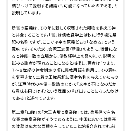
結びつけて説明する議論が、可能になっていたのである」と
説明しています。
新嘗の語義は、その年に新しく収穫された穀物を供えて神
と共食することです。「嘗」は儒教経学上は秋に行う祖先祭
祀の名称ですが、ここでは字の原義どおり「なめる」という
意味です。そのため、会沢正志斎『新論』のように、後世にな
ると神儒一致の立場から、儒教経学上の嘗の礼で、説明を
試みる論者が現れることになると指摘し、著者は「つまり、
７～８世紀の律令制定の頃に儒教用語を借用し、その意味
を変容させて土着の王権祭祀に漢字名称を与えていたもの
が、江戸時代の神儒一致論のなかで『文字が同じなのだか
ら意味も同じはず』という理屈を呼び出すことになったわけ
である」と述べています。
第二章「山陵」の「大王古墳と皇帝陵」では、兵馬俑で有名
な秦の始皇帝陵がそうであるように、中国においては皇帝
の陵墓は広大な面積を有していたことが紹介されます。前