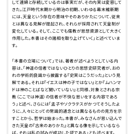
して連綿と存続しているのは事実だが、その内実は変容して
きた。江戸時代末期から明治の初期、いわゆる幕末維新期
には、天皇という存在の意味やそのありかたについて、従来
とは異なる見解が提起され、それらが採用されて天皇制が
変化している。そして、ここでも儒教が思想資源として大きく
作用した。本書はその諸相を取り上げていく」と述べていま
す。
「本書の立場について」では、著者が述べようとしている内
容は、「神道の信者ではないひとりの思想史研究者が、おの
れの学術的良識から披露する『史実はこうだった』という見
解である。それは『イエスは神の子ではない』とか『ムハンマ
ドは神のことばなど聞いていない』と同様、対象とされる宗
教（ここでは神道）の信者が不快な思いをする内容であろ
う」と述べ、さらには「孟子やソクラテスがかつてそうしたよ
うに、人々にとっての常識的通念とは異なるものの見方を示
すことから、哲学は始まった。本書が、みなさんが思い込んで
きた天皇の『古来のありかた』と異なる像を示しているなら
ば、それは私の試みが成功した証である」とも述べます。