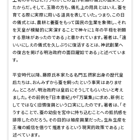
たからだ。そして、玉箒の方も、儀礼上の用具とはいえ、蚕を
育てる際に実際に用いる道具を表していた。つまり、この日
の儀式とは、農耕と養蚕をもって国民の生業を象徴し、それ
を天皇が模擬的に実演することで神々に１年の平穏を祈願
する意味があったのである」と書かれています。著者は、「遠
いいにしえの儀式を久しぶりに復活するとは、神武創業へ
の復古を掲げる明治政府の面目躍如である」と述べていま
す。
平安時代以降、藤原氏本家たる名門五摂家出身の歴代皇
后たちは、おんみずから蚕を飼ったという事実はありませ
ん。ところが、明治政府は皇后にそうしてもらいたいと考え
ました。その前例を『日本書紀』や『万葉集』に求め、新例と
してではなく旧慣復興という口実にしたのです。著者は、「そ
うすることで、蚕の幼虫を宮中に持ち込むことへの抵抗感を
排除したのだろう。その目的は殖産興業だった。生糸生産を
王権の威信を借りて推進するという現実的政策である」と
述べています。