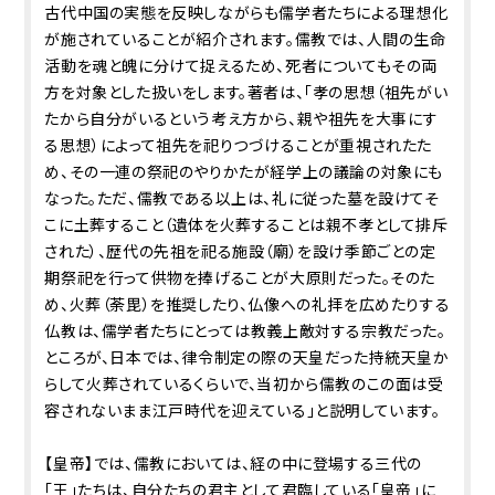
古代中国の実態を反映しながらも儒学者たちによる理想化
が施されていることが紹介されます。儒教では、人間の生命
活動を魂と魄に分けて捉えるため、死者についてもその両
方を対象とした扱いをします。著者は、「孝の思想（祖先がい
たから自分がいるという考え方から、親や祖先を大事にす
る思想）によって祖先を祀りつづけることが重視されたた
め、その一連の祭祀のやりかたが経学上の議論の対象にも
なった。ただ、儒教である以上は、礼に従った墓を設けてそ
こに土葬すること（遺体を火葬することは親不孝として排斥
された）、歴代の先祖を祀る施設（廟）を設け季節ごとの定
期祭祀を行って供物を捧げることが大原則だった。そのた
め、火葬（荼毘）を推奨したり、仏像への礼拝を広めたりする
仏教は、儒学者たちにとっては教義上敵対する宗教だった。
ところが、日本では、律令制定の際の天皇だった持統天皇か
らして火葬されているくらいで、当初から儒教のこの面は受
容されないまま江戸時代を迎えている」と説明しています。
【皇帝】では、儒教においては、経の中に登場する三代の
「王」たちは、自分たちの君主として君臨している「皇帝」に