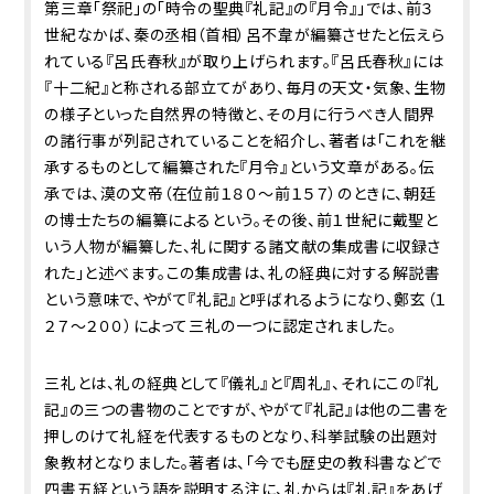
第三章「祭祀」の「時令の聖典『礼記』の『月令』」では、前３
世紀なかば、秦の丞相（首相）呂不韋が編纂させたと伝えら
れている『呂氏春秋』が取り上げられます。『呂氏春秋』には
『十二紀』と称される部立てがあり、毎月の天文・気象、生物
の様子といった自然界の特徴と、その月に行うべき人間界
の諸行事が列記されていることを紹介し、著者は「これを継
承するものとして編纂された『月令』という文章がある。伝
承では、漠の文帝（在位前１８０～前１５７）のときに、朝廷
の博士たちの編纂によるという。その後、前１世紀に戴聖と
いう人物が編纂した、礼に関する諸文献の集成書に収録さ
れた」と述べます。この集成書は、礼の経典に対する解説書
という意味で、やがて『礼記』と呼ばれるようになり、鄭玄（１
２７～２００）によって三礼の一つに認定されました。
三礼とは、礼の経典として『儀礼』と『周礼』、それにこの『礼
記』の三つの書物のことですが、やがて『礼記』は他の二書を
押しのけて礼経を代表するものとなり、科挙試験の出題対
象教材となりました。著者は、「今でも歴史の教科書などで
四書五経という語を説明する注に、礼からは『礼記』をあげ