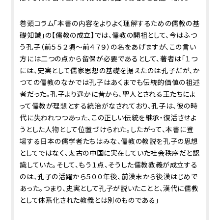
巻頭コラム「本書の内容をよりよく理解するための儒教の基
礎知識」の【儒教の成立】では、儒教の開祖として、今はふつ
う孔子（前５５２頃～前４７９）の名をあげますが、この言い
方には二つの点から留保が必要であるとして、著者は「１つ
には、史実として儒家思想の基礎を据えたのは孔子だが、か
つての儒教のなかでは孔子はあくまでも伝統的価値の祖述
者だった。孔子より遥かに昔から、聖人とされる王たちによ
って儒教が理想とする統治がなされており、孔子は、彼の時
代に失われつつあった、この正しい伝統を継承・復活させよ
うとした人物として位置づけられた。したがって、本書に登
場する日本の儒学者たちはみな、儒教の教説を孔子の思想
としてではなく、太古の中国に実在していた社会秩序だと認
識していた。そして、もう１点、そうした儒教教義が成立する
のは、孔子の活躍から５００年後、前漢末から後漢はじめで
あった。つまり、史実として孔子が説いたことと、漢代に儒教
として体系化された教義とは別のものである」