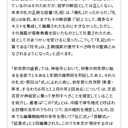
ているのはそのためだが、経学の解説としては正しくない。
本来の礼の正統な経審（礼経）は、『儀礼』だったからだ。『礼
記』は当初、あくまでもその解説書（「記」）として、雑多なテ
キストを集成して編纂されたものにすぎなかった。ただし、
その諸篇が儒教教義を説いたものとして珍重されたため、
経としてのあつかいを受けるに至った。こうして『礼記』の一
篇である『月令』は、王朝国家が遵守すべき時令の聖典とみ
なされるようになった」と述べます。
「祈年祭の盛衰」では、神祇令において、仲春の祈年祭に始
まる全部で１９ある１年間の諸祭祀を列記したあと、それら
の礼式・祭日は「式」によれと命じ、祈年祭と月次祭（季夏・
季冬、すなわち６月と１２月の年２回ある）については、文武
百官が神祇官に集って参列すべきことを規定していること
を紹介し、著者は「この『式』とは、中国で律令格式と呼ばれ
る四種の法令のうちの１つで、法の細則を規定したもの。日
本でも編纂開始時の年号を用いて『弘仁式』・『貞観式』・
『延喜式』と３回編纂された。このうち本文が現存するのは