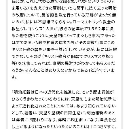
語だが、これに代わる適切な語を思いつかないのでそのま
ま用いる）を支えてきた暦制をいとも簡単に捨て去った明治
の改暦について、反省的言及を行っている形跡がまったく無
いのが、私には不思議でならない。ローマカトリック教会の
教皇グレゴリウス１３世が、彼らの紀年法で１５８２年に決
めた暦を使うことは、天皇制にとって由々しき事柄であった
はずである。仏教や神道の信者たちがその宗教行事にこの
キリスト教の暦をいまや平然と用いている姿が、私には理解
できない。その逆（キリスト教会が旧暦でクリスマスを祝う
等）を想像してみれば、事柄の異常さがわかってもらえるだ
ろうか。そんなことはありえないからである」と述べていま
す。
「明治維新は日本の近代化を推進した」という歴史認識が
ひろく行きわたっているわりには、天皇制もまた明治維新に
よって近代化されたことについては、あまり知られていない
として、著者は「天皇や皇族の日常生活が、明治維新のあと
は洋装にお変わりになり、洋館にお住まいになり、洋食を召
し上がるようになったというたぐいのことは目につきやすく、