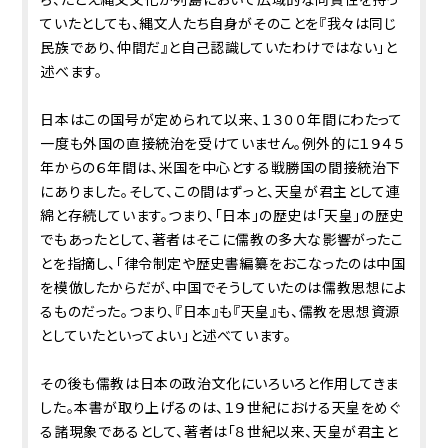
ていたとしても、縄文人たち自身がそのことを『我々は同じ
民族であり、仲間だ』と自己認識していたわけではない」と
述べます。
日本はこの国号が定められて以来、１３００年間にわたって
一度も外国の直接統治を受けていません。例外的に１９４５
年からの６年間は、米国を中心とする戦勝国の間接統治下
にありました。そして、この間はずっと、天皇が君主として連
綿と存続しています。つまり、「日本」の歴史は「天皇」の歴史
でもあったとして、著者はそこに儒教の多大な影響がったこ
とを指摘し、「律令制定や歴史書編纂をおこなったのは中国
を模倣したからだが、中国でそうしていたのは儒教思想によ
るものだった。つまり、『日本』も『天皇』も、儒教を思想資源
としていたといってよい」と述べています。
その後も儒教は日本の政治文化にいろいろと作用してきま
した。本書が取り上げるのは、１９世紀における天皇をめぐ
る諸現象であるとして、著者は「８世紀以来、天皇が君主と