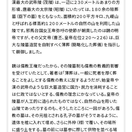
漢最大の武帝陵（茂陵）は、一辺に２３０メートルあまりの方
形墳、唐最大の太宗陵（昭陵）にいたっては、１８０余の陪葬
墓（臣下の墓）をともなった、面積約２００平方キロ、九嵕山
と呼ばれる標高約１２００メートルの自然の山を利用した山
陵です。邪馬台国女王卑弥呼の使節が朝貢したのは魏の明
帝ですが、その父文帝（曹丕、皇帝在位２２０～２２６）は、巨
大な陵墓造営を自制すべく薄葬（簡略化した葬儀）を指示し
て崩御しました。
魏は儒教王権だったから、その陵墓制も儒教の教義的影響
を受けていたとして、著者は「薄葬は、一般に死者を厚く葬
ることをよしとする儒教の教えに反するようだが、始皇帝や
漢の武帝のような巨大墓造営に国力・民力を消耗すること
は仁政ではないとする、儒教の理念にかなっている。皇帝の
陵墓が人工的に造られたものではなく、自然の山を用いた
山陵であったりするのも、そうしたところに一因があろう。儒
教の墓は、その元祖とされる孔子の墓がそうであるように、
遺体を棺に入れて埋め、さらに外枠（椁）で覆い、その場所
に盛り土をする。墓の前には墓参に際して供物を並べる場