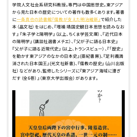
学院人文社会系研究科教授。専門は中国思想史。東アジア
から見た日本の歴史についての著作も数多くあります。著書
に
一条真也の読書館『儒教が支えた明治維新』
で紹介した
本（晶文社）をはじめ、『増補 靖国史観――日本思想を読みなお
す』 『朱子学と陽明学』（以上、ちくま学芸文庫）、『近代日本
の陽明学』（講談社選書メチエ）、『父が子に語る日本史』
『父が子に語る近現代史』（以上、トランスビュー）、『「歴史」
を動かす――東アジアのなかの日本史』(亜紀書房)、『足利義満――
消された日本国王』(光文社新書)、『儒教の歴史』（山川出版
社）などがあり、監修したシリーズに『東アジア海域に漕ぎ
だす（全6巻）』（東京大学出版会）があります。