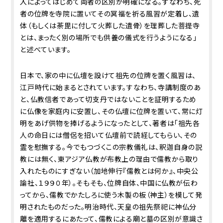
入によってはじめて両者の区別が明確になる。すなわち、死
者の位牌を寺院に置いてその冥福を祈る風習が定着し、遺
体（もしくは荼毘に付して火葬した遺骨）を理葬した菩提寺
とは、まったく別の場所でも供養の儀式を行うようになる」
と述べています。
日本で、家の中に仏壇を設けて祖先の位牌を置く風習は、
江戸時代に始まるとされています。すなわち、寺講制度のあ
と、仏教信者であって切支丹ではないことを証明するため
に仏像を家庭内に安置し、その仏壇に位牌を置いて、常に灯
明をあげ供物を捧げるようになったとして、著者は「祖先各
人の命日には僧侶を招いて仏壇前で読経してもらい、その
霊を慰撫する。今でもつづくこの宗教儀礼は、釈迦自身の説
教には無く、東アジア仏教が布教上の理由で儒教から取り
入れたものにすぎない（加地伸行『儒教とは何か』、中央公
論社、１９９０年）。そもそも、位牌自体、中国に仏教が伝わ
ってから、儒教でかたしろに使う木製の板（神主）を模して発
明されたものだった。明治時代、天皇の祖先祭祀に神仏分
離を適用するにあたって、儒教による廟と墓の区別が意識さ