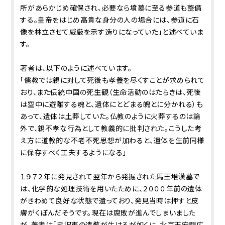
所があらかじめ確保され、必要なら墳墓に至る参道も整備
する。皇帝をはじめ高貴な身分の人の場合には、参道に石
像を林立させて威厳を示す造りになっていた」と述べていま
す。
著者は、以下のように述べています。
「儒教では親に対して死後も孝養を尽くすことが求められて
おり、また伝統中国の死生観（生命活動のはたらきは、死後
は空中に遊離する魂と、遺体にとどまる魄とに分かれる）も
あって、遺体は土葬していた。仏教のように火葬するのは論
外で、親不孝な行為として教義的に批判された。こうした考
え方に道教的な不老不死思想が加わると、遺体を生前同様
に保存すべく工夫するようになる」
１９７２年に発見されて翌年から発掘された馬王堆漢墓で
は、化学的な処理技術を用いたために、２０００年前の遺体
がきわめて良好な状態で遺っており、発見当時は押すと皮
膚がくぼんだそうです。現在は腐敗が進んでしまいました
が、著者は「毛沢東の遺骸が生けるが如くに、北京天安門広