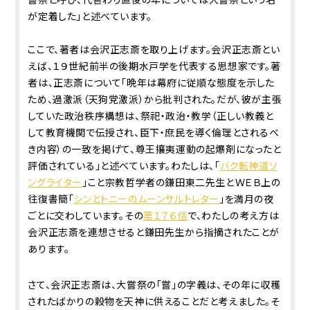
が定着した」と述べています。
ここで、著者は会沢正志斎を取り上げます。会沢正志斎とい
えば、１９世紀前半の後期水戸学を代表する思想家です。著
者は、正志斎について「晩年は幕府に従順な態度を示した
ため、過激派（天狗党激派）から批判された。だが、彼が主張
していた政治秩序構想は、祭祀・政治・教学（正しい教義と
して教育機関で伝授され、臣下・庶民を導く倫理とされるべ
き内容）の一致を掲げて、尊王攘夷運動の起爆剤になったと
評価されている」と述べています。わたしは、「
バク転神道ソ
ングライター
」こと宗教哲学者の鎌田東二先生とＷＥＢ上の
往復書簡「
シンとトニーのムーンサルトレター
」を満月の夜
ごとに交わしています。その
第１７６信
で、わたしの考え方は
会沢正志斎を連想させると鎌田先生から指摘されたことが
あります。
さて、会沢正志斎は、大嘗祭の「嘗」の字義は、その年に収穫
されたばかりの穀物を天神に供えることだと考えました。そ