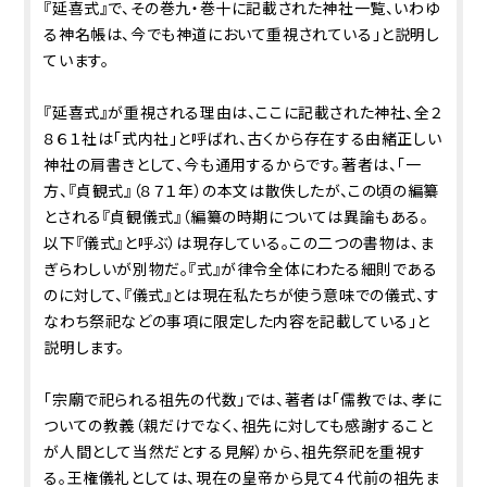
『延喜式』で、その巻九・巻十に記載された神社一覧、いわゆ
る神名帳は、今でも神道において重視されている」と説明し
ています。
『延喜式』が重視される理由は、ここに記載された神社、全２
８６１社は「式内社」と呼ばれ、古くから存在する由緒正しい
神社の肩書きとして、今も通用するからです。著者は、「一
方、『貞観式』（８７１年）の本文は散佚したが、この頃の編纂
とされる『貞観儀式』（編纂の時期については異論もある。
以下『儀式』と呼ぶ）は現存している。この二つの書物は、ま
ぎらわしいが別物だ。『式』が律令全体にわたる細則である
のに対して、『儀式』とは現在私たちが使う意味での儀式、す
なわち祭祀などの事項に限定した内容を記載している」と
説明します。
「宗廟で祀られる祖先の代数」では、著者は「儒教では、孝に
ついての教義（親だけでなく、祖先に対しても感謝すること
が人間として当然だとする見解）から、祖先祭祀を重視す
る。王権儀礼としては、現在の皇帝から見て４代前の祖先ま