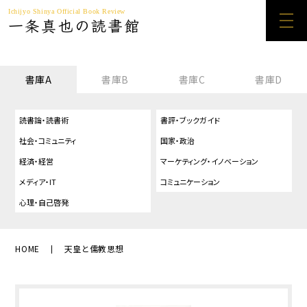
Ichijyo Shinya Official Book Review
一条真也の読書館
書庫A
書庫B
書庫C
書庫D
読書論・読書術
書評・ブックガイド
社会・コミュニティ
国家・政治
経済・経営
マーケティング・イノベーション
メディア・IT
コミュニケーション
心理・自己啓発
HOME
天皇と儒教思想