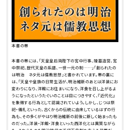
本書の帯
本書の帯には、「天皇皇后両陛下の宮中行事、陵墓造営、宮
中祭祀、歴代天皇の系譜、一世一元の制……」「創られたの
は明治 ネタ元は儒教思想」と書かれています。帯の裏に
は、「天皇や皇族の日常生活が、明治維新のあとは洋装にお
変わりになり、洋館にお住まいになり、洋食を召し上がるよ
うになったというたぐいのことは目につきやすく、『近代化』
を象徴する行為として認識されていよう。しかし、じつは祭
祀・儀礼といった、古くからの伝統に由来しているはずの行
為も、その多くがやはり明治維新の前後に新しく始まったも
のだった。洋装・洋館・洋食といった西洋化とは異質ながら