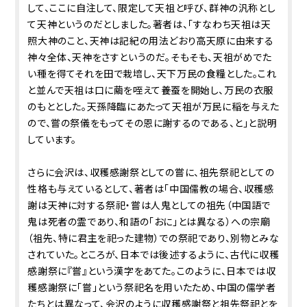
して、ここに自注して、限定して天祖と呼び、群神の汎称とし
て天神というのだとしました。著者は、「すなわち天祖は天
照大神のこと、天神は記紀の用法どおり高天原に由来する
神々全体、天神をさすというのだ。そもそも、天祖がめでた
い種を得てそれを田で栽培し、天下万民の食糧とした。これ
と並んで天祖は口に繭を咥えて養蚕を開始し、万民の衣服
のもととした。天孫降臨にあたって天祖が万民に稲を与えた
ので、嘗の祭儀をもってその恩に謝するのである、と」と説明
しています。
さらに会沢は、収穫感謝祭としての嘗に、祖先祭祀としての
性格も与えているとして、著者は「中国儒教の場合、収穫感
謝は天神に対する祭祀・嘗は人鬼としての祖先（中国語で
鬼は死者の霊であり、和語の「おに」とは異なる）への宗廟
（祖先、特に君主を祀った建物）での祭祀であり、別物とみな
されていた。ところが、日本では後述するように、古代に収穫
感謝祭に『嘗』という漢字をあてた。このように、日本では収
穫感謝祭に「嘗」という祭祀名を用いたため、中国の儒学者
たちとは異なって、会沢のように収穫感謝祭と祖先祭祀とを