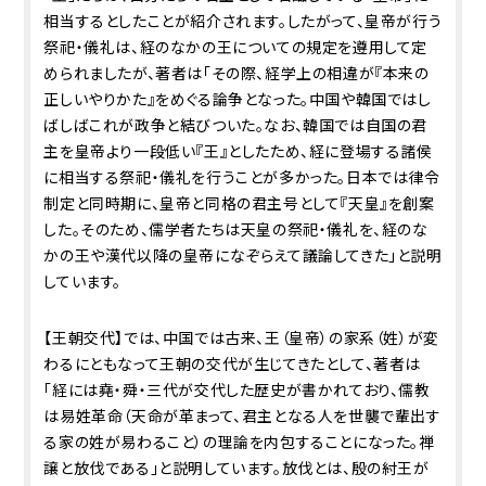
相当するとしたことが紹介されます。したがって、皇帝が行う
祭祀・儀礼は、経のなかの王についての規定を遵用して定
められましたが、著者は「その際、経学上の相違が『本来の
正しいやりかた』をめぐる論争となった。中国や韓国ではし
ばしばこれが政争と結びついた。なお、韓国では自国の君
主を皇帝より一段低い『王』としたため、経に登場する諸侯
に相当する祭祀・儀礼を行うことが多かった。日本では律令
制定と同時期に、皇帝と同格の君主号として『天皇』を創案
した。そのため、儒学者たちは天皇の祭祀・儀礼を、経のな
かの王や漢代以降の皇帝になぞらえて議論してきた」と説明
しています。
【王朝交代】では、中国では古来、王（皇帝）の家系（姓）が変
わるにともなって王朝の交代が生じてきたとして、著者は
「経には堯・舜・三代が交代した歴史が書かれており、儒教
は易姓革命（天命が革まって、君主となる人を世襲で輩出す
る家の姓が易わること）の理論を内包することになった。禅
譲と放伐である」と説明しています。放伐とは、殷の紂王が