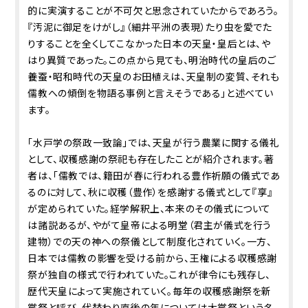
的に実演することが不可欠と思念されていたからであろう。
『汚泥に御足をけがし』（細井平洲の表現）たり虫を愛でた
りすることを全くしてこなかった日本の天皇・皇后とは、や
はり異質であった。この点から見ても、明治時代の皇后のご
養蚕・昭和時代の天皇のお田植えは、天皇制の変質、それも
儒教への傾倒を物語る事例と言えそうである」と述べてい
ます。
「水戸学の祭政一致論」では、天皇が行う農業に関する儀礼
として、収穫感謝の祭祀も存在したことが紹介されます。著
者は、「儒教では、籍田が春に行われる豊作祈願の儀式であ
るのに対して、秋に収穫（豊作）を感謝する儀式として『享』
が定められていた。経学解釈上、本来のその儀式について
は諸説あるが、やがて皇帝による明堂（君主が儀式を行う
建物）での天の神への祭儀として制度化されていく。一方、
日本では儒教の影響を受ける前から、王権による収穫感謝
祭が独自の様式で行われていた。これが律令にも残存し、
歴代天皇によって実施されていく。毎年の収穫感謝祭を新
嘗祭と呼び、代替わり直後の年については大嘗祭という名