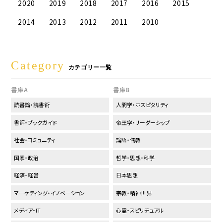
2020
2019
2018
2017
2016
2015
2014
2013
2012
2011
2010
Category
カテゴリー一覧
書庫A
書庫B
読書論・読書術
人間学・ホスピタリティ
書評・ブックガイド
帝王学・リーダーシップ
社会・コミュニティ
論語・儒教
国家・政治
哲学・思想・科学
経済・経営
日本思想
マーケティング・イノベーション
宗教・精神世界
メディア・IT
心霊・スピリチュアル