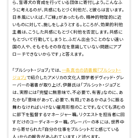
ら、盲導犬の育成を行っている団体に寄付しよう。こんなふ
うに考えるのが、共感にもとづく利他だ、と彼らは言います。
日本風にいえば、『ご縁』があったもの、精神的物理的に近
いものに対して、施しをしようとする。ところが、効果的利他
主義は、こうした共感にもとづく利他を否定します。共感に
もとづいて行動してしまうと、ふだん出会うことのない遠い
国の人や、そもそもその存在を意識していない問題にアプ
ローチできないからです」と答えます。
「ブルシット・ジョブ」では、
一条真也の読書館『ブルシット・
ジョブ』
で紹介したアメリカの文化人類学者デヴィッド・グレ
ーバーの著書が取り上げ、伊藤氏は「ブルシット・ジョブと
は、実際には『完璧に無意味で、不必要で、有害』なのに、あ
たかも『意味があって、必要で、有用』であるかのように振る
舞わなければいけない雇用形態のことです。なくても済むの
に部下を監督するマネージャー職。リクエストを担当者に回
すだけのコーディネーター職。グレーバーの本には、世界中
から寄せられた『自分の仕事をブルシットだと感じている
人』からの報告があふれています」と述べます。