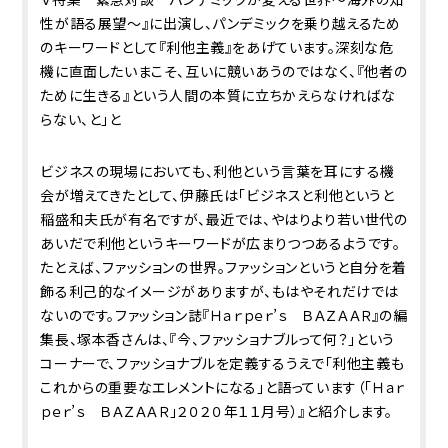
性が語る展望～』に出演し、パンデミックを乗り越えるため
のキーワードとして『利他主義』をあげています。深刻な危
機に直面したいまこそ、互いに競いあうのではなく、『他者の
ために生きる』という人間の本質に立ちかえらなければな
らない、と」と
ビジネスの現場においても、利他という言葉を耳にする機
会が増えてきたとして、伊藤氏は「ビジネスと利他というと
稲盛和夫氏が有名ですが、最近では、やはりより若い世代の
あいだで利他というキーワードが広まりつつあるようです。
たとえば、ファッションの世界。ファッションというと自分を着
飾る利己的なイメージがありますが、もはやそれだけでは
ないのです。ファッション誌『Ｈａｒｐｅｒ’ｓ ＢＡＺＡＡＲ』の編
集長、塚本香さんは、『今、ファッショナブルって何？」という
コーナーで、ファッショナブルを定義するうえで「利他主義も
これからの重要なエレメントになる」と語っています（「Ｈａｒ
ｐｅｒ’ｓ ＢＡＺＡＡＲ」２０２０年１１月号）』と紹介します。