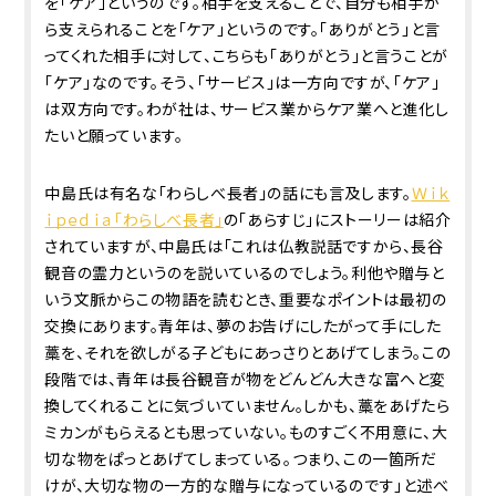
を「ケア」というのです。相手を支えることで、自分も相手か
ら支えられることを「ケア」というのです。「ありがとう」と言
ってくれた相手に対して、こちらも「ありがとう」と言うことが
「ケア」なのです。そう、「サービス」は一方向ですが、「ケア」
は双方向です。わが社は、サービス業からケア業へと進化し
たいと願っています。
中島氏は有名な「わらしべ長者」の話にも言及します。
Ｗｉｋ
ｉｐｅｄｉａ「わらしべ長者」
の「あらすじ」にストーリーは紹介
されていますが、中島氏は「これは仏教説話ですから、長谷
観音の霊力というのを説いているのでしょう。利他や贈与と
いう文脈からこの物語を読むとき、重要なポイントは最初の
交換にあります。青年は、夢のお告げにしたがって手にした
藁を、それを欲しがる子どもにあっさりとあげてしまう。この
段階では、青年は長谷観音が物をどんどん大きな富へと変
換してくれることに気づいていません。しかも、藁をあげたら
ミカンがもらえるとも思っていない。ものすごく不用意に、大
切な物をぱっとあげてしまっている。つまり、この一箇所だ
けが、大切な物の一方的な贈与になっているのです」と述べ