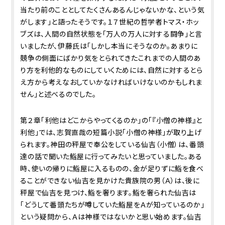
当たり前のこととしてたくさんあるんじゃないかな、という気
がします」と語ったそうです。１７世紀の哲学者トマス・ホッ
ブズは、人間の自然状態を「万人の万人に対する闘争」と言
いましたが、伊藤氏は「しかし本当にそうなのか。あまりに
競争の側面にばかり気をとられてきたこれまでの人間のあ
り方を利他的なものにしていくためには、自然に対するとら
え方から考えなおしていかなければいけないのかもしれま
せん」と述べるのでした。
第２章「利他はどこからやってくるのか」の「『小僧の神様』と
利他」では、志賀直哉の短篇小説「小僧の神様」が取り上げ
られます。神田の秤屋で奉公をしている仙吉（小僧）は、番頭
達の話で聞いた鮨屋に行ってみたいと思っていました。ある
時、使いの帰りに鮨屋に入るものの、金が足りずに鮨を食べ
ることができない仙吉を見かけた貴族院の男（Ａ）は、後に
秤屋で仙吉を見つけ、鮨を奢ります。鮨を奢られた仙吉は
「どうして番頭たちが噂していた鮨屋をＡが知っているのか」
という疑問から、Ａは神様ではないかと思い始めます。仙吉