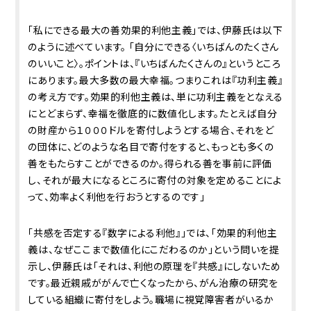
「私にできる最大の善――効果的利他主義」では、伊藤氏は以下
のように述べています。 「自分にできる〈いちばんのたくさん
のいいこと〉。ポイントは、『いちばんたくさんの』というところ
にあります。最大多数の最大幸福。つまりこれは『功利主義』
の考え方です。効果的利他主義は、単に功利主義をとなえる
にとどまらず、幸福を徹底的に数値化します。たとえば自分
の財産から１０００ドルを寄付しようとする場合、それをど
の団体に、どのような名目で寄付をすると、もっとも多くの
善をもたらすことができるのか。得られる善を事前に評価
し、それが最大になるところに寄付の対象を定めることによ
って、効率よく利他を行おうとするのです」
「共感を否定する『数字による利他』」では、「効果的利他主
義は、なぜここまで数値化にこだわるのか」という問いを提
示し、伊藤氏は「それは、利他の原理を『共感』にしないため
です。最近親戚ががんで亡くなったから、がん治療の研究を
している組織に寄付をしよう。職場に視覚障害者がいるか