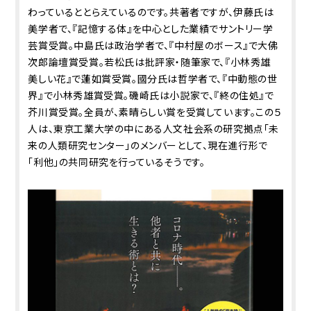
わっているととらえているのです。共著者ですが、伊藤氏は
美学者で、『記憶する体』を中心とした業績でサントリー学
芸賞受賞。中島氏は政治学者で、『中村屋のボース』で大佛
次郎論壇賞受賞。若松氏は批評家・随筆家で、『小林秀雄
美しい花』で蓮如賞受賞。國分氏は哲学者で、『中動態の世
界』で小林秀雄賞受賞。磯崎氏は小説家で、『終の住処』で
芥川賞受賞。全員が、素晴らしい賞を受賞しています。この５
人は、東京工業大学の中にある人文社会系の研究拠点「未
来の人類研究センター」のメンバーとして、現在進行形で
「利他」の共同研究を行っているそうです。