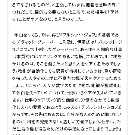
ろでなされるものだ、と主張しています。他者を意味の外に
つれだして、目的も必要もないところで、ただ相手を「享け
る」ことがケアなのだ、と言うのでした。
「余白をつくる」では、再び『ブルシット・ジョブ』の著者であ
るデヴィッド・グレーバーに言及し、伊藤氏は「ブルシット・ジ
ョブについて指摘したグレーバーは、あらゆる人間的な仕事
は本質的にはケアリングであると指摘しています。川に橋を
かけるのは、そこを渡りたいと思う人をケアするためでしょ
う。改札が自動化しても駅員が待機しているのは、重い荷物
を持った人やその土地に不案内な観光客をケアするためで
しょう。ところが、人々が数字のために働き、組織が複雑化し
て余白を失っていくにつれて、仕事からケアが失われていき
ます。「仕事のケアリング的な価値が、労働のなかでも数量
化しえない要素であるようにみえる」（『ブルシット・ジョブ』）
からです。その先にあるのは、自分がなんのために働いてい
るのか、利他の宛先のない、虚しい労働でしょう。仕事は、た
だ生活の糧を得るためだけの手段になってしまうでしょう」