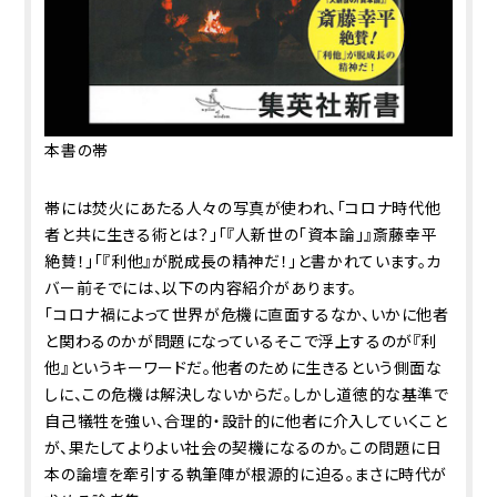
本書の帯
帯には焚火にあたる人々の写真が使われ、「コロナ時代――他
者と共に生きる術とは？」「『人新世の「資本論」』斎藤幸平
絶賛！」「『利他』が脱成長の精神だ！」と書かれています。カ
バー前そでには、以下の内容紹介があります。
「コロナ禍によって世界が危機に直面するなか、いかに他者
と関わるのかが問題になっているそこで浮上するのが『利
他』というキーワードだ。他者のために生きるという側面な
しに、この危機は解決しないからだ。しかし道徳的な基準で
自己犠牲を強い、合理的・設計的に他者に介入していくこと
が、果たしてよりよい社会の契機になるのか。この問題に日
本の論壇を牽引する執筆陣が根源的に迫る。まさに時代が