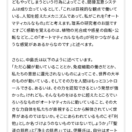
どもやってしまうという行為によってこそ、間接互恵システ
ムは成り立っているとして、「これは巨視的な観点で働いて
いる、人知を超えたメカニズムであって、私がこれを『オート
マティカルなもの』だと考えます。理系の研究者のお話です
とすごく感動を覚えるのは、植物の光合成や惑星の自転・公
転などと、この『オートマティカルなもの』が何かつながるよ
うな感覚がああるからなのです」と述べます。
さらに、中島氏は以下のように述べています。
「ただ心臓が動いていることとか、免疫細胞の働きだとか、
私たちの意思に還元されないものによってこそ、世界の大半
のものが動いている、そしてその力を人間はもっとコントロ
ールできる、あるいは、その力を認知できるという発想が強
かった。けれども、そんなものをはるかに超えたところでい
ろいろなものがオートマティカルに動いていること、その大
きな力自体を私たちが直視することから解体されていく世
界があるのではないか。そこにあらわれているものこそ『利
他』としか名づけようのないものではないでしょうか」「『聖
道の慈悲』と『浄土の慈悲』」では、伊藤氏は、自分はオート