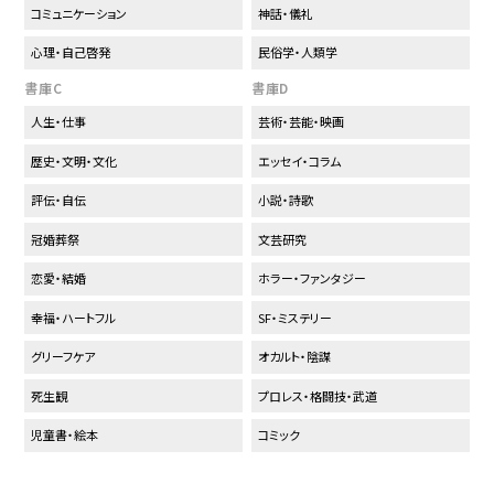
コミュニケーション
神話・儀礼
心理・自己啓発
民俗学・人類学
書庫C
書庫D
人生・仕事
芸術・芸能・映画
歴史・文明・文化
エッセイ・コラム
評伝・自伝
小説・詩歌
冠婚葬祭
文芸研究
恋愛・結婚
ホラー・ファンタジー
幸福・ハートフル
SF・ミステリー
グリーフケア
オカルト・陰謀
死生観
プロレス・格闘技・武道
児童書・絵本
コミック