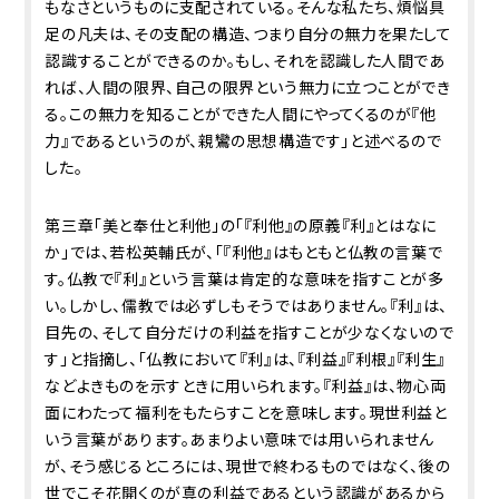
もなさというものに支配されている。そんな私たち、煩悩具
足の凡夫は、その支配の構造、つまり自分の無力を果たして
認識することができるのか。もし、それを認識した人間であ
れば、人間の限界、自己の限界という無力に立つことができ
る。この無力を知ることができた人間にやってくるのが『他
力』であるというのが、親鸞の思想構造です」と述べるので
した。
第三章「美と奉仕と利他」の「『利他』の原義――『利』とはなに
か」では、若松英輔氏が、「『利他』はもともと仏教の言葉で
す。仏教で『利』という言葉は肯定的な意味を指すことが多
い。しかし、儒教では必ずしもそうではありません。『利』は、
目先の、そして自分だけの利益を指すことが少なくないので
す」と指摘し、「仏教において『利』は、『利益』『利根』『利生』
などよきものを示すときに用いられます。『利益』は、物心両
面にわたって福利をもたらすことを意味します。現世利益と
いう言葉があります。あまりよい意味では用いられません
が、そう感じるところには、現世で終わるものではなく、後の
世でこそ花開くのが真の利益であるという認識があるから