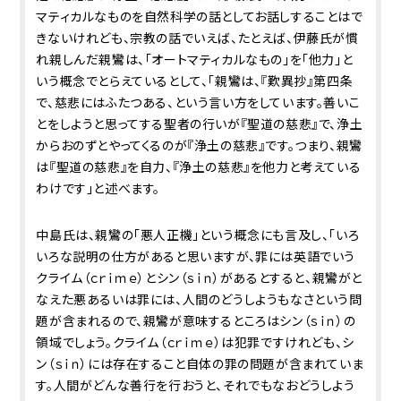
マティカルなものを自然科学の話としてお話しすることはで
きないけれども、宗教の話でいえば、たとえば、伊藤氏が慣
れ親しんだ親鸞は、「オートマティカルなもの」を「他力」と
いう概念でとらえているとして、「親鸞は、『歎異抄』第四条
で、慈悲にはふたつある、という言い方をしています。善いこ
とをしようと思ってする聖者の行いが『聖道の慈悲』で、浄土
からおのずとやってくるのが『浄土の慈悲』です。つまり、親鸞
は『聖道の慈悲』を自力、『浄土の慈悲』を他力と考えている
わけです」と述べます。
中島氏は、親鸞の「悪人正機」という概念にも言及し、「いろ
いろな説明の仕方があると思いますが、罪には英語でいう
クライム（ｃｒｉｍｅ）とシン（ｓｉｎ）があるとすると、親鸞がと
なえた悪あるいは罪には、人間のどうしようもなさという問
題が含まれるので、親鸞が意味するところはシン（ｓｉｎ）の
領域でしょう。クライム（ｃｒｉｍｅ）は犯罪ですけれども、シ
ン（ｓｉｎ）には存在すること自体の罪の問題が含まれていま
す。人間がどんな善行を行おうと、それでもなおどうしよう