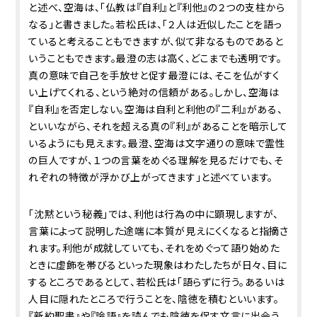
と述べ、空海は、「仏教は『自利』と『利他』の２つの支柱から
なる」と書きました。若松氏は、「２人は近似したことを語っ
ていると考えることもできますが、似て非なるものであると
いうこともできます。最澄の志は高く、どこまでも透明です。
真の意味で自己を手放せと促す最澄には、そこを仏がすく
い上げてくれる、という絶対の信頼がある。しかし、空海は
『自利』を否定しない。空海は自利と利他の『二利』がある、
といいながら、それを超える真の『利』があることを暗示して
いるようにも見えます。最澄、空海は文字通りの意味で霊性
の巨人ですが、１つの言葉をめぐる理解を見るだけでも、そ
れぞれの特徴が浮かび上がってきます」と述べています。
「沈黙という秘義」では、利他は行為の中に顕現しますが、
言葉によって説明した途端に本質が見えにくくなると指摘さ
れます。利他が成就していても、それをめぐって語り始めた
ときに虚飾を帯びるといった現象はわたしたちが日々、目に
するところであるとして、若松氏は「語らずに行う。あるいは
人目に隠れたところで行うことを、陰徳を積むといいます。
『新約聖書』や『論語』を読んでも陰徳を促す文言に出会う