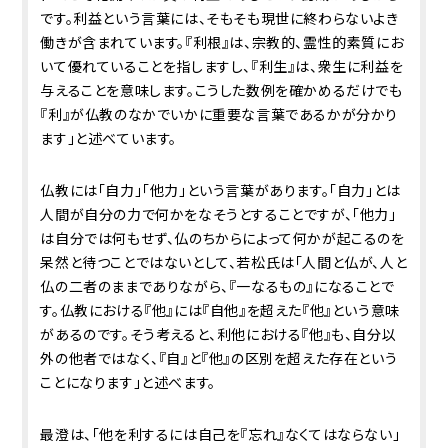
です。利益という言葉には、そもそも現世に終わらないよき
働きが含まれています。『利根』は、宗教的、霊性的素質にお
いて優れていることを指しますし、『利生』は、衆生に利益を
与えることを意味します。こうした数例を確かめるだけでも
『利』が仏教のなかでいかに重要な言葉であるかが分かり
ます」と述べています。
仏教には「自力」「他力」という言葉があります。「自力」とは
人間が自分の力で何かをなそうとすることですが、「他力」
は自分では何もせず、仏のちからによって何かが起こるのを
呆然と待つことではないとして、若松氏は「人間と仏が、人と
仏の二者のままでありながら、『一なるもの』になることで
す。仏教における『他』には『自他』を超えた『他』という意味
があるのです。そう考えると、利他における『他』も、自分以
外の他者ではなく、『自』と『他』の区別を超えた存在という
ことになります」と述べます。
最澄は、「他を利するには自己を『忘れ』なくてはならない」