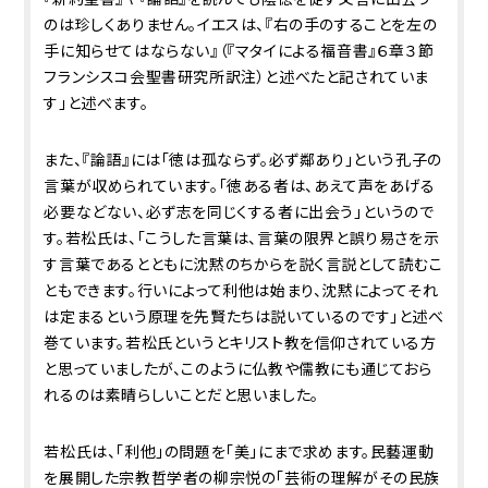
のは珍しくありません。イエスは、『右の手のすることを左の
手に知らせてはならない』（『マタイによる福音書』６章３節
フランシスコ会聖書研究所訳注）と述べたと記されていま
す」と述べます。
また、『論語』には「徳は孤ならず。必ず鄰あり」という孔子の
言葉が収められています。「徳ある者は、あえて声をあげる
必要などない、必ず志を同じくする者に出会う」というので
す。若松氏は、「こうした言葉は、言葉の限界と誤り易さを示
す言葉であるとともに沈黙のちからを説く言説として読むこ
ともできます。行いによって利他は始まり、沈黙によってそれ
は定まるという原理を先賢たちは説いているのです」と述べ
巻ています。若松氏というとキリスト教を信仰されている方
と思っていましたが、このように仏教や儒教にも通じておら
れるのは素晴らしいことだと思いました。
若松氏は、「利他」の問題を「美」にまで求めます。民藝運動
を展開した宗教哲学者の柳宗悦の「芸術の理解がその民族