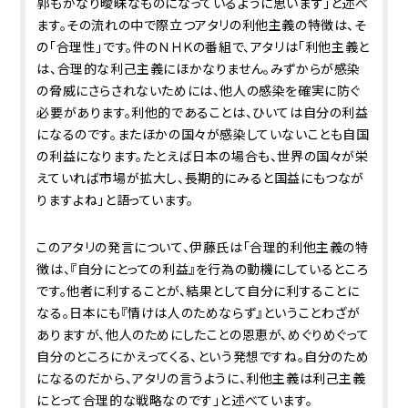
郭もかなり曖昧なものになっているように思います」と述べ
ます。その流れの中で際立つアタリの利他主義の特徴は、そ
の「合理性」です。件のＮＨＫの番組で、アタリは「利他主義と
は、合理的な利己主義にほかなりません。みずからが感染
の脅威にさらされないためには、他人の感染を確実に防ぐ
必要があります。利他的であることは、ひいては自分の利益
になるのです。またほかの国々が感染していないことも自国
の利益になります。たとえば日本の場合も、世界の国々が栄
えていれば市場が拡大し、長期的にみると国益にもつなが
りますよね」と語っています。
このアタリの発言について、伊藤氏は「合理的利他主義の特
徴は、『自分にとっての利益』を行為の動機にしているところ
です。他者に利することが、結果として自分に利することに
なる。日本にも『情けは人のためならず』ということわざが
ありますが、他人のためにしたことの恩恵が、めぐりめぐって
自分のところにかえってくる、という発想ですね。自分のため
になるのだから、アタリの言うように、利他主義は利己主義
にとって合理的な戦略なのです」と述べています。