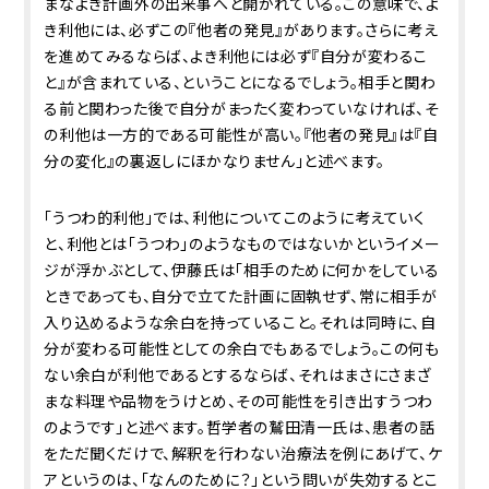
まなよき計画外の出来事へと開かれている。この意味で、よ
き利他には、必ずこの『他者の発見』があります。さらに考え
を進めてみるならば、よき利他には必ず『自分が変わるこ
と』が含まれている、ということになるでしょう。相手と関わ
る前と関わった後で自分がまったく変わっていなければ、そ
の利他は一方的である可能性が高い。『他者の発見』は『自
分の変化』の裏返しにほかなりません」と述べます。
「うつわ的利他」では、利他についてこのように考えていく
と、利他とは「うつわ」のようなものではないかというイメー
ジが浮かぶとして、伊藤氏は「相手のために何かをしている
ときであっても、自分で立てた計画に固執せず、常に相手が
入り込めるような余白を持っていること。それは同時に、自
分が変わる可能性としての余白でもあるでしょう。この何も
ない余白が利他であるとするならば、それはまさにさまざ
まな料理や品物をうけとめ、その可能性を引き出すうつわ
のようです」と述べます。哲学者の鷲田清一氏は、患者の話
をただ聞くだけで、解釈を行わない治療法を例にあげて、ケ
アというのは、「なんのために？」という問いが失効するとこ