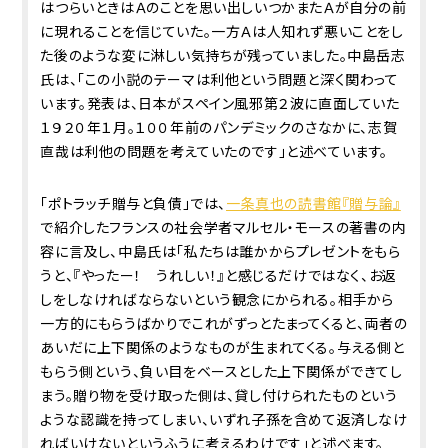
はつらいときはＡのことを思い出しいつかまたＡが自分の前
に現れることを信じていた。一方Ａは人知れず悪いことをし
た後のような変に淋しい気持ちが残っていました。中島岳志
氏は、「この小説のテーマは利他という問題と深く関わって
います。発表は、日本がスペイン風邪第２波に直面していた
１９２０年１月。１００年前のパンデミックのさなかに、志賀
直哉は利他の問題を考えていたのです」と述べています。
「ポトラッチ――贈与と負債」では、
一条真也の読書館『贈与論』
で紹介したフランスの社会学者マルセル・モースの著書の内
容に言及し、中島氏は「私たちは誰かからプレゼントをもら
うと、『やったー！ うれしい！』と感じるだけではなく、お返
しをしなければならないという観念にかられる。相手から
一方的にもらうばかりでこれがずっとたまってくると、両者の
あいだに上下関係のようなものが生まれてくる。与える側と
もらう側という、負い目をベースとした上下関係ができてし
まう。贈り物を受け取った側は、貸し付けられたものという
ような認識を持ってしまい、いずれ子孫を含めて返済しなけ
ればいけないというふうに考えるわけです」と述べます。