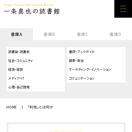
Ichijyo Shinya Official Book Review
一条真也の読書館
書庫A
書庫B
書庫C
書庫D
読書論・読書術
書評・ブックガイド
社会・コミュニティ
国家・政治
経済・経営
マーケティング・イノベーション
メディア・IT
コミュニケーション
心理・自己啓発
HOME
「利他」とは何か