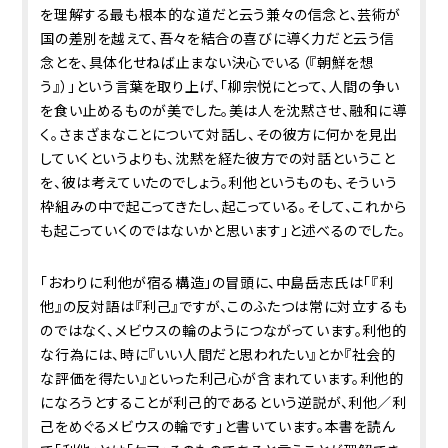
を理解する最も根本的な道だと云う兼々の信念と、芸術が
国の差別を越えて、吾々を結合の喜びに導く力だと云う信
念とを、具体化せねば止まない決心でいる（『朝鮮を想
う』）」という言葉を取り上げ、「柳宗悦にとって、人間の争い
を食い止めるものが美でした。美は人を沈黙させ、融和に導
く。さまざまなことについて対話し、その彼方に何かを見出
していくというよりも、沈黙を経た彼方での対話ということ
を、彼は考えていたのでしょう。利他というものも、そういう
枠組みの中で起こってきたし、起こっている。そして、これから
も起こっていくのではないかと思います」と述べるのでした。
「おわりに――利他が宿る構造」の冒頭に、中島岳志氏は「『利
他』の反対語は『利己』ですが、このふたつは常に対立するも
のではなく、メビウスの輪のようにつながっています。利他的
な行為には、時に『いい人間だと思われたい』とか『社会的
な評価を得たい』といった利己心が含まれています。利他的
になろうとすることが利己的であるという逆説が、利他／利
己をめぐるメビウスの輪です」と書いています。本書を読ん