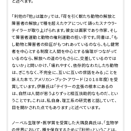
と述べます。
「利他の『他』は誰か」では、『荷を引く獣たち――動物の解放と
障害者の解放』で種を超えたケアについて語ったスナウラ・
テイラーが取り上げられます。彼女は画家であり作家、そし
て障害者運動と動物の権利運動の担い手です。同書は、「も
し動物と障害者の抑圧がもつれあっているのなら、もし健常
者を中心とする制度と人間を中心とする倫理がつながって
いるのなら、解放への道のりもさらに、交差しているのでは
ないか」と問いかけ、「壊れやすく、依存的なわたしたち動物
は、ぎこちなく、不完全に、互いに互いの世話をみる」ことを
訴えた本で、アメリカン・ブック・アワード（２０１８年度）を受
賞しています。伊藤氏は「テイラーの主張の根本にあるの
は、自然は人間が思うよりずっと相互扶助的なものだ、とい
うことです。これは、私自身、理工系の研究者と話していて、
目を開かされた点でもあります」と述べています。
ノーベル生理学・医学賞を受賞した大隅良典氏は、「生物学
の世界において、種を保存するために『利他』ということは、