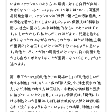
いまのファッションのあり方は、環境に対する負荷が非常に
大きくなっているといいます。２０１９年にはついに、国連貿
易開発会議で、ファッションは「世界で第２位の汚染産業」と
の汚名を着せられてしまいました。また、伊藤氏は「科学技
術も、社会の営みも、本来は利他的なものであったはずで
す。にもかかわらず、私たちがこれほどまでに問題を抱える
ようになったのはなぜなのか。そのためにはただ『利他主義
が重要だ』と喧伝するだけでは不十分であるように思いま
す。利他ということが持つ可能性だけでなく、負の側面や危
うさも含めて考えなおすことが重要になってくるでしょう」と
述べます。
第１章「『うつわ』的利他――ケアの現場から」の「利他ぎらいが
考える利他」では、キリスト教の「隣人愛」や、浄土真宗の「他
力」など、利他の考え方は伝統的に宗教的な価値観と密接
に結びついていたと指摘しています。伊藤氏は、「現代にお
ける利他という言葉は、しばしば宗教的な文脈とは切り離
されて流布するようになっています。その結果、『利他』の輪