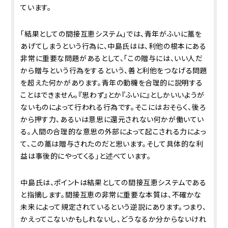
ています。
「結果としての間接互恵システム」では、青年がふいに藁を
あげてしまうという行為に、中島氏はは、利他の根本にある
非常に重要な問題があるとして、「この贈与には、いい人だ
から贈与という行為をするという、善と利他をつなげる問題
を超えた何かがあります。青年の動機を合理的に説明する
ことはできません。『思わず』とか『ふいに』としかいいようが
ないものによって行われる行為です。そこにはおそらく、後ろ
から押す力、あるいは意思に還元されない何かが働いてい
る。人間の合理的な意思の外部によって起こされる力によっ
て、この藁は贈与されたのだと思います。そして具体的な利
益は事後的にやってくる」と述べています。
中島氏は、ポイントは結果としての間接互恵システムである
と指摘します。間接互恵の非常に重要な本質は、不確かな
未来によって規定されているという逆説にあります。つまり、
かえってこないかもしれないし、どうなるか分からないけれ