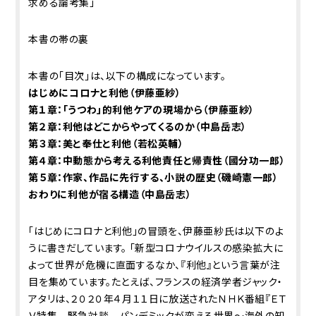
求める論考集」
本書の帯の裏
本書の「目次」は、以下の構成になっています。
はじめに――コロナと利他（伊藤亜紗）
第１章：「うつわ」的利他――ケアの現場から（伊藤亜紗）
第２章：利他はどこからやってくるのか（中島岳志）
第３章：美と奉仕と利他（若松英輔）
第４章：中動態から考える利他――責任と帰責性（國分功一郎）
第５章：作家、作品に先行する、小説の歴史（磯崎憲一郎）
おわりに――利他が宿る構造（中島岳志）
「はじめに――コロナと利他」の冒頭を、伊藤亜紗氏は以下のよ
うに書きだしています。 「新型コロナウイルスの感染拡大に
よって世界が危機に直面するなか、『利他』という言葉が注
目を集めています。たとえば、フランスの経済学者ジャック・
アタリは、２０２０年４月１１日に放送されたＮＨＫ番組『ＥＴ
Ｖ特集 緊急対談 パンデミックが変える世界～海外の知