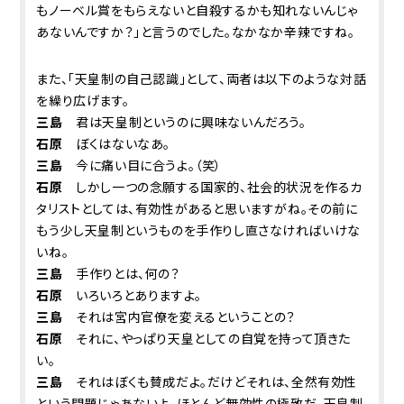
もノーベル賞をもらえないと自殺するかも知れないんじゃ
あないんですか？」と言うのでした。なかなか辛辣ですね。
また、「天皇制の自己認識」として、両者は以下のような対話
を繰り広げます。
三島
君は天皇制というのに興味ないんだろう。
石原
ぼくはないなあ。
三島
今に痛い目に合うよ。（笑）
石原
しかし一つの念願する国家的、社会的状況を作るカ
タリストとしては、有効性があると思いますがね。その前に
もう少し天皇制というものを手作りし直さなければいけな
いね。
三島
手作りとは、何の？
石原
いろいろとありますよ。
三島
それは宮内官僚を変えるということの？
石原
それに、やっぱり天皇としての自覚を持って頂きた
い。
三島
それはぼくも賛成だよ。だけどそれは、全然有効性
という問題じゃあないよ。ほとんど無効性の極致だ。天皇制