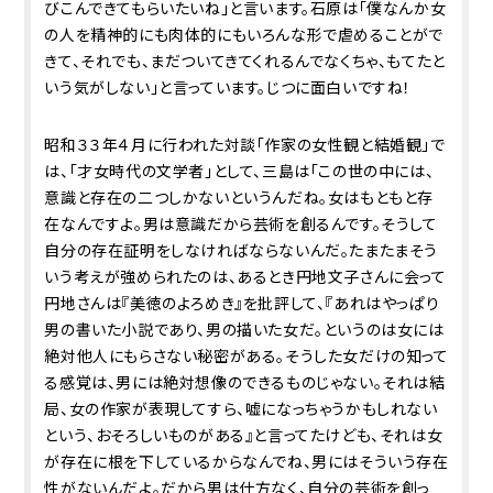
びこんできてもらいたいね」と言います。石原は「僕なんか女
の人を精神的にも肉体的にもいろんな形で虐めることがで
きて、それでも、まだついてきてくれるんでなくちゃ、もてたと
いう気がしない」と言っています。じつに面白いですね！
昭和３３年４月に行われた対談「作家の女性観と結婚観」で
は、「才女時代の文学者」として、三島は「この世の中には、
意識と存在の二つしかないというんだね。女はもともと存
在なんですよ。男は意識だから芸術を創るんです。そうして
自分の存在証明をしなければならないんだ。たまたまそう
いう考えが強められたのは、あるとき円地文子さんに会って――
円地さんは『美徳のよろめき』を批評して、『あれはやっぱり
男の書いた小説であり、男の描いた女だ。というのは女には
絶対他人にもらさない秘密がある。そうした女だけの知って
る感覚は、男には絶対想像のできるものじゃない。それは結
局、女の作家が表現してすら、嘘になっちゃうかもしれない
という、おそろしいものがある』と言ってたけども、それは女
が存在に根を下しているからなんでね、男にはそういう存在
性がないんだよ。だから男は仕方なく、自分の芸術を創っ