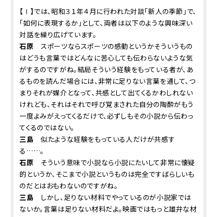
【Ⅰ】では、昭和３１年４月に行われた対談「新人の季節」で、
「如何に表現するか」として、両者は以下のような興味深い
対話を繰り広げています。
石原
スポーツならスポーツの感動というかそういうもの
はどうも言葉ではどんなに苦心しても伝わらないような気
がするのですがね。結局そういう経験をもっている者が、あ
るものを読んだ場合には、非常に足りない言葉を通して、つ
まりそれが媒介となって、共感として出てくるかわしれない
けれども、それはそれで呼び覚まされた自分の陶酔がもう
一度よみがえってくるだけで、必ずしもその小説から伝わっ
てくるのではない。
三島
似たような経験をもっている人だけが共感す
る……。
石原
そういう意味で小説なら小説にたいして非常に懐疑
的というか、そこまで小説というものは完全ですばらしいも
のだとはおもわないのですがね。
三島
しかし、足りない材料でやっているのが小説家では
ないか。言葉は足りない材料だよ。映画ではもっと雄弁な材