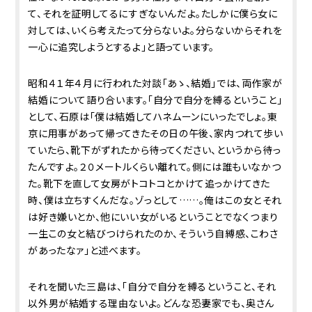
て、それを証明してるにすぎないんだよ。たしかに僕ら女に
対しては、いくら考えたって分らないよ。分らないからそれを
一心に追究しようとするよ」と語っています。
昭和４１年４月に行われた対談「あゝ、結婚」では、両作家が
結婚について語り合います。「自分で自分を縛るということ」
として、石原は「僕は結婚してハネムーンにいったでしょ。東
京に用事があって帰ってきたその日の午後、家内つれて歩い
ていたら、靴下がずれたから待ってください、というから待っ
たんですよ。２０メートルくらい離れて。側には誰もいなかつ
た。靴下を直して女房がトコトコとかけて追っかけてきた
時、僕は立ちすくんだな。ゾっとして……。俺はこの女と――それ
は好き嫌いとか、他にいい女がいるということでなく――つまり
一生この女と結びつけられたのか、そういう自縛感、こわさ
があったなァ」と述べます。
それを聞いた三島は、「自分で自分を縛るということ、それ
以外男が結婚する理由ないよ。どんな恐妻家でも、奥さん