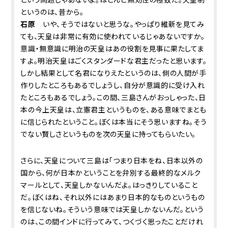
というのは、昔から。
石原
いや、そうではないと思うな。やっぱり維新を見てみ
ても、天皇は非常に有効に使われているじゃあないですか。
意識・無意識に明治の天皇はあの役割を見事に果たしてま
すよ。明治天皇はごくスタンダードな君主だったと思います。
しかし結果として名君になりえたというのは、側の人間が手
作りしたところもあるでしょうし、自分が意識的に受け入れ
たところもあるでしょう。この間、三島さんがおっしゃった、日
本の今上天皇は、立憲君主というものを、ある意味でまとも
に信じられたということ。ぼくは本当にそう思いますね。そう
でない賢しさというものを次の天皇に持ってもらいたい。
さらに、天皇について三島は「つまり日本をね、日本以外の
国から、何が日本かということを弁別する最終的なメルク
マールとして、天皇しかないんだよ。はっきりしていること
だ。ぼくはね、それ以外にはあまり日本的なものというもの
を信じないね。そういう意味では天皇しかないんだ。という
のは、この間インドに行ってみて、つくづく思ったことだけれ