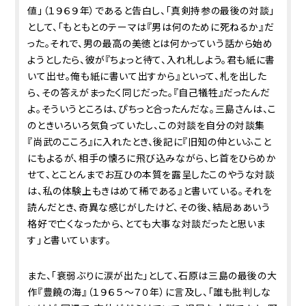
値」（１９６９年）であると告白し、「真剣持参の最後の対談」
として、「もともとのテーマは『男は何のために死ねるか』だ
った。それで、男の最高の美徳とは何かっていう話から始め
ようとしたら、彼が『ちょっと待て、入れ札しよう。君も紙に書
いて出せ。俺も紙に書いて出すから』といって、札を出した
ら、その答えがまったく同じだった。『自己犠牲』だったんだ
よ。そういうところは、ぴちっと合ったんだな。三島さんは、こ
のときいろいろ気負っていたし、この対談を自分の対談集
『尚武のこころ』に入れたとき、後記に『旧知の仲といふこと
にもよるが、相手の懐ろに飛び込みながら、匕首をひらめか
せて、とことんまでお互ひの本質を露呈したこのやうな対談
は、私の体験上もきはめて稀である』と書いている。それを
読んだとき、奇異な感じがしたけど、その後、結局ああいう
格好で亡くなったから、とても大事な対談だったと思いま
す」と書いています。
また、「衰弱ぶりに涙が出た」として、石原は三島の最後の大
作『豊饒の海』（１９６５～７０年）に言及し、「誰も批判しな