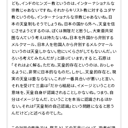
ども、インドのヒンズー教というのは、インターナショナルな
宗教じゃあないですね。それからキリスト教に対するユダヤ
教というのも、インターナショナルな宗教じゃあないね。日
本の天皇制もそうでしょうね。日本の国から外へ、天皇を信
じさせようとするのは、ぼくは無理だと思うし、大東亜共栄
圏なんていう考えは持たないね。日本を外国から弁別する
メルクマール、日本人を他国人から弁別するメルクマール
というのは天皇しかない。他にいくらさがしてもないんだ。い
ろいろ考えてみたんだが」と語っています。すると、石原は
「それはよく解る。ただね、天皇的存在というのは、おっしゃ
るように、非常に日本的なものだ。しかし、天皇的存在と、現
実の天皇は重ならない。これが一番具合いが悪い」と言い、
それを受けて三島は「だから結局は、イメージということの
意味を、天皇自身が認識されることしかないね。つまり、自
分はイメージなんだ、ということを本当に認識されるほか
ない。それは『天皇制の自己認識』という問題になると思う
んだけど」と述べるのでした。
この対談の最後では、祭主としての天皇について、両者が語