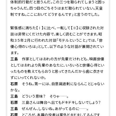
体制的行動だと思うんだ。この三つを取られてしまうと困っ
ちゃうんだ。四つ目のごちそうはまだ取られていない。天皇
制ですね。ここにおいてどうするんです」と言うのでした。
緊張感に満ちた【Ⅰ】に比べ、一転して【Ⅱ】に収録された対
談は非常にくだけた内容で、楽しく読むことができます。昭
和３５年２月に行われた対談「モテルということ」では、「俳
優心得のいろは」として、以下のような対話が展開されてい
ます。
三島
作家としてはおれの方が先輩だけれども、映画俳優
としてはおれより先輩のあなたに、いろいろと俳優心得とい
ったものを教えてもらおうと思ってきたんだから歯に衣きせ
ずにいってくれないか。
石原
そうね。第一には、自意識過剰にならんことじゃない
かな。
三島
どういう意味？ そりゃ……。
石原
三島さんは舞台へ出てもドキドキしないでしょう？
三島
ぜんぜん、しないね。あがってるのに……。
石原
ところが、本職の役者は案外ドキドキしてるんです