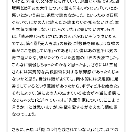
いけど、冗漫で、文体がだらけていて、退屈な小説ですよ。野
坂昭如が『あの大作について誰も何もいわない。「いいとか
悪いとかいう前に、退屈で読めなかった」といったのは石原
ぐらいで、ほかの人は読んだか読まないか知らないけど、誰
も本気で論評しない』といっていた」と書いています。石原
は、「読み終わったときに、あの人がかわいそうで泣いたん
ですよ。第４巻『天人五衰』の最後に『数珠を繰るような蝉の
声がここを領している』ってあるけど、僕はあの箇所は気の
毒で泣いたな。彼がたどりついた虚無の世界の表象でした。
こんなに衰弱しちゃったのかなと思ったよ」、さらには「三島
さんには実質的な兵役拒否に対する原罪感があったんじゃ
ないかと思う。自分は頭がよくても、肉体的には決定的に見
劣りしているという意識があったから、ボディビルを始めた。
それによって、逆にあの人の生きている社会が本当に虚構に
なっちゃった」と述べています。「先輩作家について、ここまで
言うか！」とは思いますが、先輩を愛するがゆえの心情吐露
なのでしょう。
さらに、石原は「俺には何も残されていない」として、以下の