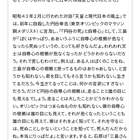
昭和４３年２月に行われた対談「天皇と現代日本の風土」で
は、前年に自殺した円谷幸吉（東京オリンピックのマラソン
銅メダリスト）に言及し、「『円谷の死』と自尊心」として、三島
が「ぼくはやっぱり、ああいうふうに自尊心の根拠が危なく
なったら死ぬっていうの、とっても好きなんだよ。われわれ文
士は自尊心の根拠が危なくなったかどうかわからないだろ
う。それで苦しむわけだ。例えば、ある人はぼくのことをね、
三島が自尊心の根拠と思ってるものはありゃあしない、と言
うかも知れない。君を目してもそら言うかも知れない。生き
てるだろう。今生きてるってことは、何かの言訳にすぎない
だろう。だけど円谷の自尊心の根拠は、走ることと誰の目に
も見えるでしょう。走ることは大したことかどうかわからな
い。オリンピックはつまらぬものかも知れない。彼の自尊心
の根拠は誰の目にも見えて、それが危くなったということも
誰の目にも見えて、彼はそれをよく知ってて、それを守るに
は、死ぬことしかないということを知ってて、死んだんだから
ね。本当にりっぱだよ」と言います。すると、石原は「三島さん