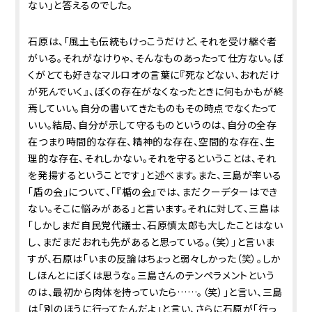
ない」と答えるのでした。
石原は、「風土も伝統もけっこうだけど、それを受け継ぐ者
がいる。それがなけりゃ、そんなものあったって仕方ない。ぼ
くがとても好きなマルロオの言葉に『死などない、おれだけ
が死んでいく』、ぼくの存在がなくなったときに何もかもが終
焉していい。自分の書いてきたものもその時点でなくたって
いい。結局、自分が示して守るものというのは、自分の全存
在つまり時間的な存在、精神的な存在、空間的な存在、生
理的な存在、それしかない。それを守るということは、それ
を発揚するということです」と述べます。また、三島が率いる
「盾の会」について、「『楯の会』では、まだクーデターはでき
ない。そこに悩みがある」と言います。それに対して、三島は
「しかしまだ自民党代議士、石原慎太郎も大したことはない
し、まだまだおれも先があると思っている。（笑）」と言いま
すが、石原は「いまの反論はちょっと弱々しかった（笑）。しか
しほんとにぼくは思うな。三島さんのテンペラメントという
のは、最初から肉体を持っていたら……。（笑）」と言い、三島
は「別のほうに行ってたんだよ」と言い、さらに石原が「行っ