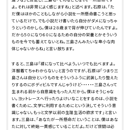
よ。それは非常によく感じますね」と述べます。石原は、「た
だ僕はほかのこともしながら小説を一所懸命書こうと思っ
ているだけで。でも小説だけ書いたら自分がダメになっちゃ
うというのかしら。僕は２８歳まで背が伸びていたんですよ。
だから５０になり６０になるための自分の栄養とかそういう
ものを今でも蓄えてないとね。三島さんみたいな卑小な肉
体じゃないからね」と言い放ちます。
すると、三島は「裸になって比べよう。いつでも比べますよ。
洋服着てちゃわからない」と言うのですが、石原は「つまり三
島さんは自分というものをそういうふうに武装したり整えた
りするのにボディビルですんじゃうけど・・・・・・三島さんって
生まれる前から自意識をもった人だから。僕はそうじゃな
い。ヨットレースへ行ったりよけいなことをするのは、小説を
書くために、文学に利用するためにという決してそういう意
識じゃない。もっと文学以前の生理生活の欲求です」と言い
ます。三島は、「あなたが一所懸命だということは、僕はあな
たに対して終始一貫感じていることだよ。だけど世間は必