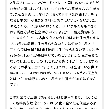
ょうぶですよ。レニングラード・バレーと同じで、いつまでもだ
れかが大事にしてくれますよ。それからお茶だって、お花だっ
て、こんなものは共産社会になっても生き延びますね。それ
なら日本文化が生き延びれば、おまえいいじゃないか、と。
法隆寺だろうが、京都のお寺だろうが、いまあんなものをこ
わす馬鹿な共産社会はないですよ。皆いい観光資源になっ
ていますから……。古典文化というものは大体生き長らえる
でしょうね。最後に生き長らえないものは何かというと、共
産社会では天皇制はまず絶対に生き長らえないでしょう。そ
れからわれわれが毎日書いているという行為は生き長らえ
ないでしょう。というのは、これから先に手が伸びょうとする
とき、その手をチェックするでしょうね、いま生きている手は
ね。従って、いまわれわれがこうして書いている手と、天皇制
とは、どこか禁断のものという点で共通点があるはずなん
です」
この対談では三島はおそろしいほど饒舌であり、「ぼくにと
って最終的な理念というのは、文化の全体性を保証するよ
うな原理。そのためなら命を捨ててもよろしいということを