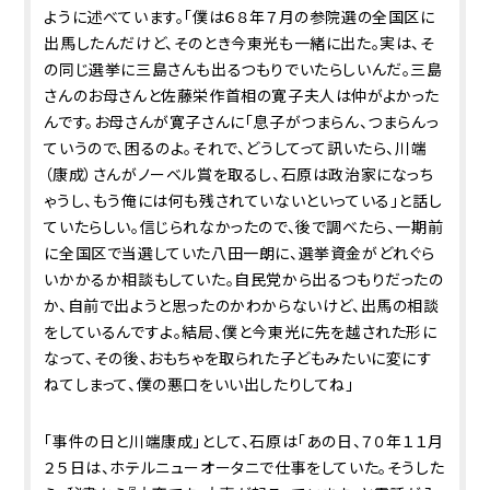
ように述べています。「僕は６８年７月の参院選の全国区に
出馬したんだけど、そのとき今東光も一緒に出た。実は、そ
の同じ選挙に三島さんも出るつもりでいたらしいんだ。三島
さんのお母さんと佐藤栄作首相の寛子夫人は仲がよかった
んです。お母さんが寛子さんに「息子がつまらん、つまらんっ
ていうので、困るのよ。それで、どうしてって訊いたら、川端
（康成）さんがノーベル賞を取るし、石原は政治家になっち
ゃうし、もう俺には何も残されていないといっている」と話し
ていたらしい。信じられなかったので、後で調べたら、一期前
に全国区で当選していた八田一朗に、選挙資金がどれぐら
いかかるか相談もしていた。自民党から出るつもりだったの
か、自前で出ようと思ったのかわからないけど、出馬の相談
をしているんですよ。結局、僕と今東光に先を越された形に
なって、その後、おもちゃを取られた子どもみたいに変にす
ねてしまって、僕の悪口をいい出したりしてね」
「事件の日と川端康成」として、石原は「あの日、７０年１１月
２５日は、ホテルニューオータニで仕事をしていた。そうした