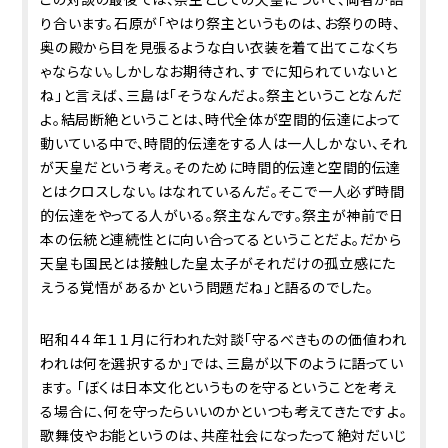
り合います。石原が「やはり祭主というものは、お祭りの時、
奥の殿から目を見張るような白い衣装を着て出てこなくち
ゃならない。しかしなお期待され、すでに知られていないと
ね」と言えば、三島は「そうなんだよ。祭主ということなんだ
よ。結局断絶ということは、時代全体が空間的伝達によって
動いている中で、時間的伝達をする人は一人しかない、それ
が天皇だという考え。そのために時間的伝達と空間的伝達
とはクロスしない。はなれているんだ。そこで一人必ず時間
的伝達をやってる人がいる。祭主なんです。祭主が神前で日
本の伝統と連続性とに向い合ってるということだよ。だから
天皇も国民とは接触した皇太子がそれだけの孤立感にた
えうる覚悟があるかという問題だね」と語るのでした。
昭和４４年１１月に行われた対談「守るべきものの価値――われ
われは何を選択するか」では、三島が以下のように語ってい
ます。 「ぼくは日本文化というものを守るということを考え
る場合に、何を守ったらいいのかといつも考えてきたですよ。
歌舞伎やお能というのは、共産社会になったって絶対だいじ