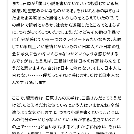
また、石原が「僕は小説を書いていて、いつも感じている焦
躁感、絶望感みたいなものがある。それは『太陽の季節』は
たまたま実際あった風俗というものをとらえていたので、そ
の媒体で読者というか、社会から遊離したところでとまらず
に、つながってくっついたでしょう。だけどもその他の作品で
は自分が感じている一つのクライメートみたいなもの、志向
している風土とか感情とかいうものが日本人とか日本の社
会に永久に合わないんじゃないかというような感じがする
んですがね」と言えば、三島は「僕は日本の作家はみんなそ
うだと思いますね。自分は日本に合わない、そして日本人に
合わない・・・・・・僕だってそれは感じます。だけど日本人な
んです」と返します。
ここで、編集者は「石原さんの文学は、三島さんだってそうだ
けど、たとえばだれと似ているという人はいませんね。全然
違うような気がしますよ。つまり小説を書くということはほ
んの何分の一かじゃないかという気がする。生きていくこと
の上で・・・・・・」と言います。すると、すかさず石原は「それは
違うな」と否定し、三島も「そんなことない。一所懸命です