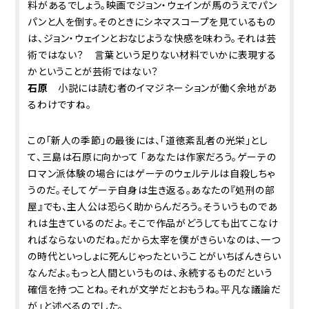
料があるでしょう。映画でジョン・ウェインが馬のうえでパン
パンと人を倒す。そのときにシネマスコープを見ているもの
は、ジョン・ウェインとおなじような快感を味わう。それは芸
術ではない？ 言葉という足りない材料でいかに表現する
かということが芸術ではない？
石原
小説には読む者のイマジネーションが働く余地があ
るわけですね。
この「新人の季節」の最後には、「道徳紊乱者の光栄」とし
て、三島は石原に向かって 「あなたは作家だろう。ゲーテの
ロマン派体験の場合にはゲーテのウェルテルは自殺しちゃ
うのだ。そしてゲーテ自身は生き返る。あなたの『処刑の部
屋』でも、主人公は恐らく助からんだろう。そういうものであ
れは生きているのだよ。そこで作品がどうしても出てこなけ
ればならないのだね。だから太宰を僕がきらいなのは、一つ
の時代といっしょに死んじゃったということがいちばんきらい
なんだよ。もっと人間というものは、永続するものだという
確信を持つことね。それが文学だとおもうね。平凡な議論だ
が」と述べるのでした。