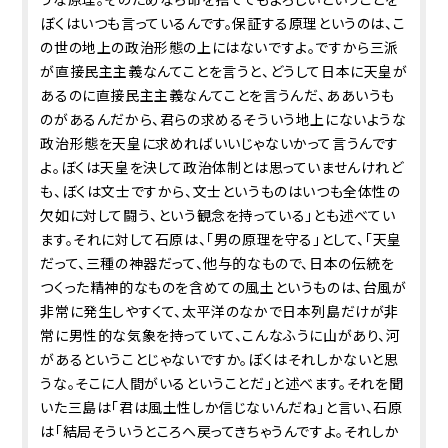
ぼくはいつも言っているんです。保証する原理というのは、こ
の世の地上の政治形態の上にはないですよ。ですから三派
が直接民主主義なんてことを言うと、どうして日本に天皇が
あるのに直接民主主義なんてことを言うんだ、ああいうも
のがあるんだから、君らの求めるそういう地上にないような
政治形態を天皇に求めればいいじゃないかって言うんです
よ。ぼくは天皇を決して政治体制とは思っていませんけれど
も、ぼくは文士ですから、文士というものはいつも全体性の
欠如に対して闘う、という観念を持っている」とも述べてい
ます。それに対して石原は、「男の原理を守る」として、「天皇
だって、三種の神器だって、他与的なもので、日本の伝統を
つくった精神的なものを含めての風土というものは、台風が
非常に発生しやすくて、太平洋のなかで日本列島だけが非
常に男性的な気象を持っていて、こんなふうに山があり、河
があるということじゃないですか。ぼくはそれしかないと思
うな。そこに人間がいるということだ」と述べます。それを聞
いた三島は「君は風土性しか信じないんだね」と言い、石原
は「結局そういうところへ戻ってきちゃうんですよ。それしか