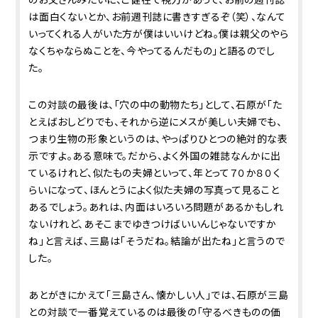
は面白くないとか、お前週刊誌に書きすぎるぞ（笑）、なんて
いってくれる人がいた方が僕はいいけどね。僕は親父のやら
なくちゃならぬことを、今やってるんだもの」と語るのでし
た。
この対談の最後は、「穴の中の動物たち」として、石原が「た
とえばおしどりでも、それから逆にメスが美しい夫婦でも、
つまり生物の形象というのは、やっぱりひとつの絶対的な表
示ですよ。ある意味で。だから、よく外国の雑誌なんかに出
ているけれど、似たもの夫婦といって、年とって７０か８０く
らいになって、ほんとうによく似た夫婦の写真って見ること
あるでしょう。あれは、内面はいろいろ問題があるかもしれ
ないけれど、あそこまでゆきつけばいいんじゃないですか
ね」と言えば、三島は「そうだね。結論が出たね」と言うので
した。
あとがきにかえて「三島さん、懐かしい人」では、石原が三島
との対談で一番覚えているのは最後の「守るべきものの価