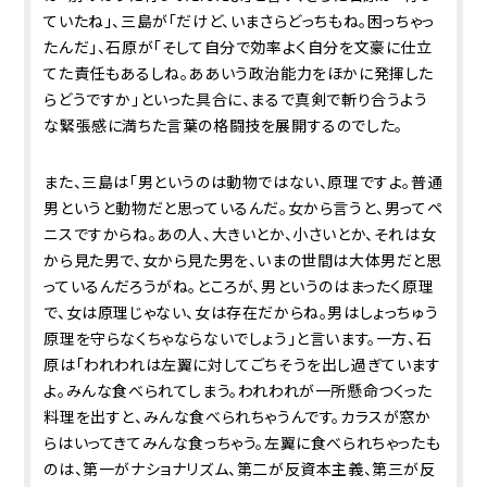
ていたね」、三島が「だけど、いまさらどっちもね。困っちゃっ
たんだ」、石原が「そして自分で効率よく自分を文豪に仕立
てた責任もあるしね。ああいう政治能力をほかに発揮した
らどうですか」といった具合に、まるで真剣で斬り合うよう
な緊張感に満ちた言葉の格闘技を展開するのでした。
また、三島は「男というのは動物ではない、原理ですよ。普通
男というと動物だと思っているんだ。女から言うと、男ってペ
ニスですからね。あの人、大きいとか、小さいとか、それは女
から見た男で、女から見た男を、いまの世間は大体男だと思
っているんだろうがね。ところが、男というのはまったく原理
で、女は原理じゃない、女は存在だからね。男はしょっちゅう
原理を守らなくちゃならないでしょう」と言います。一方、石
原は「われわれは左翼に対してごちそうを出し過ぎています
よ。みんな食べられてしまう。われわれが一所懸命つくった
料理を出すと、みんな食べられちゃうんです。カラスが窓か
らはいってきてみんな食っちゃう。左翼に食べられちゃったも
のは、第一がナショナリズム、第二が反資本主義、第三が反