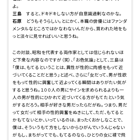
よ。
三島
すると、ドキドキしない方が自意識過剰なのかな。
石原
どうもそうらしい。とにかく、本職の俳優にはファンダ
メンタルなところではかなわないんだから、買われた地をも
っと淡々に見せればいいと思うね。
この対談、昭和を代表する両作家としては信じられないほ
ど下衆な内容なのですが（笑）、「お色気論」として、三島は
「僕は、もてるということは、異性が性的に肉感をもって近
づいてくることだと思う」と述べ、さらに「女だって、男が性欲
をもって性的に興奮して近よってくる瞬間はありがたい気が
すると思うね。１００人の男にサインを求められるよりも一
人の男が性的にひかれて近づいてくる方がもてたという気
がするだろう。相手が好きな男だったらだがね。つまり、男だ
って女だって相手の性的興奮をぬきにして、ただ、もてると
かもてないとか、いっているのは、まったくおかしなことで、
僕は、そういうもて方をしないからひがんでいうんじゃない
が――もし、まちがってでも、もてるのなら、ひとりの女に裸で飛