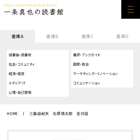
Ichijyo Shinya Official Book Review
一条真也の読書館
書庫A
書庫B
書庫C
書庫D
読書論・読書術
書評・ブックガイド
社会・コミュニティ
国家・政治
経済・経営
マーケティング・イノベーション
メディア・IT
コミュニケーション
心理・自己啓発
HOME
三島由紀夫 石原慎太郎 全対話