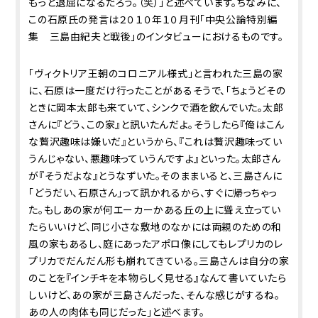
もっと退屈になるだろう。（笑）」と述べています。ちなみに、
この石原氏の発言は２０１０年１０月刊「中央公論特別編
集 三島由紀夫と戦後」のインタビューにおけるものです。
「ヴィクトリア王朝のコロニアル様式」と言われた三島の家
に、石原は一度だけ行ったことがあるそうで、「ちょうどその
ときに岡本太郎も来ていて、シンクで酒を飲んでいた。太郎
さんに『どう、この家』と訊いたんだよ。そうしたら『俺はこん
な贅沢趣味は嫌いだ』というから、『これは贅沢趣味ってい
うんじゃない、悪趣味っていうんですよ』といった。太郎さん
が『そうだよな』とうなずいた。そのままいると、三島さんに
「どうだい、石原さん」って訊かれるから、すぐに帰っちゃっ
た。もしあの家が何エーカーかある丘の上に聳え立ってい
たらいいけど、同じ小さな敷地のなかには両親のための和
風の家もあるし、庭にあったアポロ像にしてもレプリカのレ
プリカでだんだん形も崩れてきている。三島さんは自分の家
のことを『インチキを本物らしく見せる』なんて書いていたら
しいけど、あの家が三島さんだった、そんな感じがするね。
あの人の肉体も同じだった」と述べます。