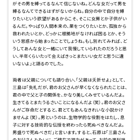
がその男を縛ってるなんて信じないね。どんな女だって男を
縛るなんてできるはずがないからね。自分の中で自分を縛
りたいという欲望があるからこそ、そこに女房とか子供がい
るんだ。やっぱり人間本来の、巣をつくりたいとか、孤独から
救われたいとか、どっかに根拠地がなければ困るとか、そう
いう思惑から始まったことでしょうね。もし別れてみれば、ど
うしてあんな女と一緒にいて我慢していられたのだろうと思
い、半年くらいたって会えばきっとまたいい女だと思うに違
いないよ」と語るのでした。
両者は父親についても語り合い、「父親は夭折せよ」として、
三島は「失礼だが、君のお父さんが早くなくなられたことは、
君の中で父と子の関係を、かなり美しくみせているんだよ。
生きてるとまたうるさいことになるんだよ（笑）。君のお父さ
んがご存命だとすると、君とてもあんなきれいな小説かけ
ませんよ（笑）。男というのは、生物学的な役割をはたし、息
子に対する技術的な伝授を終わったら死ぬべきなんだよ。
男盛りで死ぬべきだ」と言います。すると、石原は「三島さん
のお父さんみたいに、ご健在で視力があって、お前の週刊誌