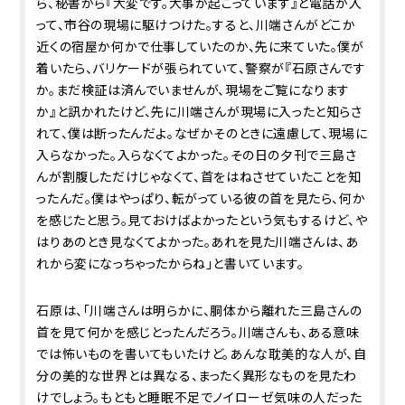
ら、秘書から『大変です。大事が起こっています』と電話が入
って、市谷の現場に駆けつけた。すると、川端さんがどこか
近くの宿屋か何かで仕事していたのか、先に来ていた。僕が
着いたら、バリケードが張られていて、警察が『石原さんです
か。まだ検証は済んでいませんが、現場をご覧になります
か』と訊かれたけど、先に川端さんが現場に入ったと知らさ
れて、僕は断ったんだよ。なぜかそのときに遠慮して、現場に
入らなかった。入らなくてよかった。その日の夕刊で三島さ
んが割腹しただけじゃなくて、首をはねさせていたことを知
ったんだ。僕はやっぱり、転がっている彼の首を見たら、何か
を感じたと思う。見ておけばよかったという気もするけど、や
はりあのとき見なくてよかった。あれを見た川端さんは、あ
れから変になっちゃったからね」と書いています。
石原は、「川端さんは明らかに、胴体から離れた三島さんの
首を見て何かを感じとったんだろう。川端さんも、ある意味
では怖いものを書いてもいたけど。あんな耽美的な人が、自
分の美的な世界とは異なる、まったく異形なものを見たわ
けでしょう。もともと睡眠不足でノイローゼ気味の人だった