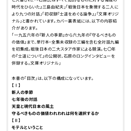
時代をひらいた』――三島由紀夫」「戦後日本を象徴する二人に
より九つの対話」「――初収録『士道をめぐる論争』」「文庫オリジ
ナル」と書かれています。カバー裏表紙には、以下の内容紹
介があります。
「一九五六年の『新人の季節』から六九年の『守るべきもの
の価値』まで、単行本・全集未収録の三編を含む全対話九編
を初集成。戦後日本の二大スタア作家による競演。七〇年
の『士道について』の公開状、石原のロングインタビューを
併録する。文庫オリジナル」
本書の「目次」は、以下の構成になっています。
【Ⅰ】
新人の季節
七年後の対話
天皇と現代日本の風土
守るべきものの価値――われわれは何を選択するか
【Ⅱ】
モテルということ