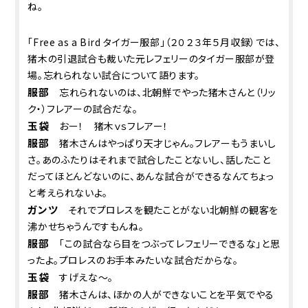
ね。
「Free as a Bird タイガー服部」（２０２３年５月収録）では、
猪木の引退試合も裁いた元レフェリーのタイガー服部が登
場。忘れられない試合について語ります。
服部
忘れられないのは、北朝鮮でやった猪木さんと（リッ
ク・）フレアーの試合だな。
玉袋
おー！ 猪木ｖｓフレアー！
服部
猪木さんはやっぱり天才じゃん。フレアーもうまいし
さ。あのふたりはそれまで試合したことないし、話したこと
だってほとんどないのに、あんな試合ができるなんてちょっ
と考えられないよ。
ガンツ
それでプロレスを観たことがない北朝鮮の観客を
沸かせちゃうんですもんね。
服部
「この試合なら目をつぶってレフェリーできるな」と思
ったよ。プロレスのお手本みたいな試合だからな。
玉袋
すげえな～。
服部
猪木さんは、ほかの人ができないことを平気でやる