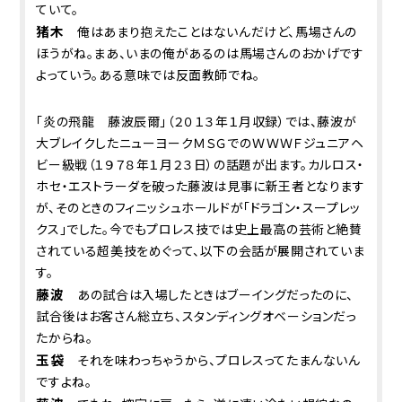
ていて。
猪木
俺はあまり抱えたことはないんだけど、馬場さんの
ほうがね。まあ、いまの俺があるのは馬場さんのおかげです
よっていう。ある意味では反面教師でね。
「炎の飛龍 藤波辰爾」（２０１３年１月収録）では、藤波が
大ブレイクしたニューヨークＭＳＧでのＷＷＷＦジュニアヘ
ビー級戦（１９７８年１月２３日）の話題が出ます。カルロス・
ホセ・エストラーダを破った藤波は見事に新王者となります
が、そのときのフィニッシュホールドが「ドラゴン・スープレッ
クス」でした。今でもプロレス技では史上最高の芸術と絶賛
されている超美技をめぐって、以下の会話が展開されていま
す。
藤波
あの試合は入場したときはブーイングだったのに、
試合後はお客さん総立ち、スタンディングオベーションだっ
たからね。
玉袋
それを味わっちゃうから、プロレスってたまんないん
ですよね。