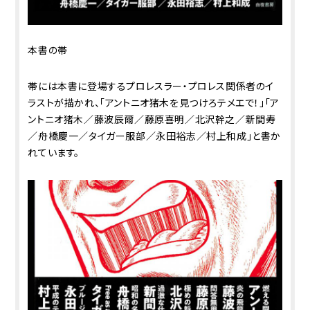
本書の帯
帯には本書に登場するプロレスラー・プロレス関係者のイ
ラストが描かれ、「アントニオ猪木を見つけろテメエで！」「ア
ントニオ猪木／藤波辰爾／藤原喜明／北沢幹之／新間寿
／舟橋慶一／タイガー服部／永田裕志／村上和成」と書か
れています。