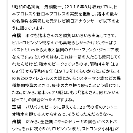
「昭和の名実況 舟橋慶一」（２０１６年８月収録）では、日
本プロレスや新日本プロレスの実況を担当し、猪木の数々
の名勝負を実況した元テレビ朝日アナウンサーが以下のよ
うに語っています。
舟橋
ボクも猪木さんの名勝負はいろいろ実況してきて、
ビル・ロビンソン戦なんかも素晴らしかったけど、やっぱり
ベストといったら大阪と福岡のドリー・ファンク・ジュニア戦
なんですよ。というのはね、これは一部の人たちも賛同してく
れたんだけど、猪木のピークっていうのは、昭和４４年（１９
６９年）から昭和４８年（１９７３年）くらいかなと。だから、そ
のあとのウィレム・ルスカ戦とか、モンスターマン戦などの異
種格闘技戦のときは、最後の力を振り絞ったという感じでし
たね。だから、猪木ｖｓアリ戦は、もう「猪木さん、何とかがん
ばって！」の試合だったんですよね。
玉袋
バリバリのピークに見えても、２０代の頃のアントニ
オ猪木を観てる人からすると、そうだったんだろうな～。
舟橋
だから、全盛期にやったドリーとの試合がベストバ
ウト。それに次ぐのが、ロビンソン戦と、ストロング小林戦だ