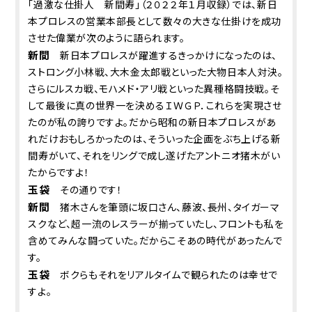
「過激な仕掛人 新間寿」（２０２２年１月収録）では、新日
本プロレスの営業本部長として数々の大きな仕掛けを成功
させた偉業が次のように語られます。
新間
新日本プロレスが躍進するきっかけになったのは、
ストロング小林戦、大木金太郎戦といった大物日本人対決。
さらにルスカ戦、モハメド・アリ戦といった異種格闘技戦。そ
して最後に真の世界一を決めるＩＷＧＰ．これらを実現させ
たのが私の誇りですよ。だから昭和の新日本プロレスがあ
れだけおもしろかったのは、そういった企画をぶち上げる新
間寿がいて、それをリングで成し遂げたアントニオ猪木がい
たからですよ！
玉袋
その通りです！
新間
猪木さんを筆頭に坂口さん、藤波、長州、タイガーマ
スクなど、超一流のレスラーが揃っていたし、フロントも私を
含めてみんな闘っていた。だからこそあの時代があったんで
す。
玉袋
ボクらもそれをリアルタイムで観られたのは幸せで
すよ。