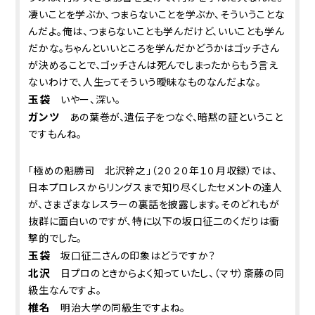
凄いことを学ぶか、つまらないことを学ぶか、そういうことな
んだよ。俺は、つまらないことも学んだけど、いいことも学ん
だかな。ちゃんといいところを学んだかどうかはゴッチさん
が決めることで、ゴッチさんは死んでしまったからもう言え
ないわけで、人生ってそういう曖昧なものなんだよな。
玉袋
いやー、深い。
ガンツ
あの葉巻が、遺伝子をつなぐ、暗黙の証ということ
ですもんね。
「極めの魁勝司 北沢幹之」（２０２０年１０月収録）では、
日本プロレスからリングスまで知り尽くしたセメントの達人
が、さまざまなレスラーの裏話を披露します。そのどれもが
抜群に面白いのですが、特に以下の坂口征二のくだりは衝
撃的でした。
玉袋
坂口征二さんの印象はどうですか？
北沢
日プロのときからよく知っていたし、（マサ）斎藤の同
級生なんですよ。
椎名
明治大学の同級生ですよね。