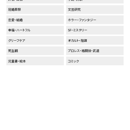
冠婚葬祭
文芸研究
恋愛・結婚
ホラー・ファンタジー
幸福・ハートフル
SF・ミステリー
グリーフケア
オカルト・陰謀
死生観
プロレス・格闘技・武道
児童書・絵本
コミック