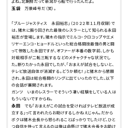
よね。北朝鮮だって新潟から船で行ったんだよ。
玉袋
万景峰号だ（笑）。
「ブルージャスティス 永田裕志」（２０２２年１１月収録）で
は、猪木に振り回された最後のレスラーとして知られる永田
裕志が登場します。猪木の指示でミルコ・クロコップやエメ
リヤーエンコ・ヒョードルといった総合格闘技最強の男と闘
って惨敗した永田ですが、オファーが本番の数字前、しかも
対戦相手が二転三転するなどのメチャクチャな状況でし
た。断りたかった永田でしたが、「おまえが試合をしないと、
テレビ放送自体が消滅する。どうか頼む！」と猪木から懇願
され、永田は総合格闘のリングに出ていったのでした、以下
の会話が展開されます。
ガンツ いまのレスラーでそういう凄い経験をしている人は
もういないですからね。
永田
でも「おまえがこの試合を受ければテレビ放送が成
立する」って言われたらお助けするしかねえじゃん。だから
ボクは猪木会長から怒られることばっかりでしたけど、ひと
つ自信を持って言えるのは俺は命懸けで猪木会長をお助け