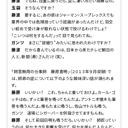
藤波
でもね、控室に戻ったら、逆に凄い冷たい視線なの。
玉袋
そうなんですか？
藤波
要するに、あの頃はジャーマン・スープレックスでも
業界の中では危険技っていう認識があったんだけど、羽交
い絞めで受け身が取れない状態で投げるわけでしょ？
「こいつは何をするんだ」って目で見られてね。
ガンツ
まさに“掟破り”みたいに思われたわけですか？
藤波
だから喜んでいるのは、日本から来たテレビ朝日の
人と、新間（寿）さんだけ（笑）。
「問答無用の仕事師 藤原喜明」（２０１３年９月収録）で
は、師弟の証について以下のような興味深い話が語られま
す。
藤原
いいかい？ これ、ちゃんと書いておけよ。カール・ゴ
ッチはね、ずっと葉巻を吸ってたんだよ。アントニオ猪木も葉
巻を吸うんだよ。俺もたまに吸うし、佐山サトルも吸う。
ガンツ 道場にシガーバーを併設させてますもんね。
藤原
そして前田日明も吸うだろ。いいかい？ 師匠ってい
うのは、何か大きな影響を受けて、何かを学んだ人なんだ。