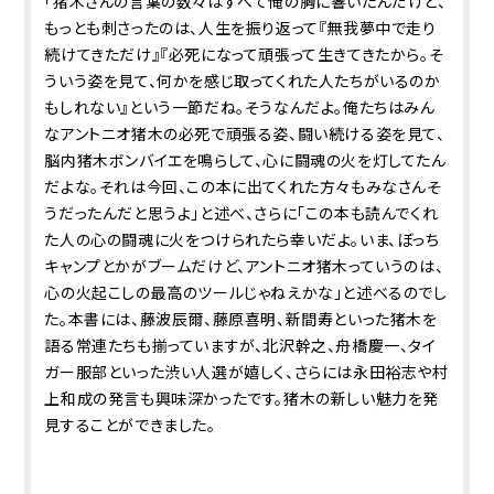
「猪木さんの言葉の数々はすべて俺の胸に響いたんだけど、
もっとも刺さったのは、人生を振り返って『無我夢中で走り
続けてきただけ』『必死になって頑張って生きてきたから。そ
ういう姿を見て、何かを感じ取ってくれた人たちがいるのか
もしれない』という一節だね。そうなんだよ。俺たちはみん
なアントニオ猪木の必死で頑張る姿、闘い続ける姿を見て、
脳内猪木ボンバイエを鳴らして、心に闘魂の火を灯してたん
だよな。それは今回、この本に出てくれた方々もみなさんそ
うだったんだと思うよ」と述べ、さらに「この本も読んでくれ
た人の心の闘魂に火をつけられたら幸いだよ。いま、ぼっち
キャンプとかがブームだけど、アントニオ猪木っていうのは、
心の火起こしの最高のツールじゃねえかな」と述べるのでし
た。本書には、藤波辰爾、藤原喜明、新間寿といった猪木を
語る常連たちも揃っていますが、北沢幹之、舟橋慶一、タイ
ガー服部といった渋い人選が嬉しく、さらには永田裕志や村
上和成の発言も興味深かったです。猪木の新しい魅力を発
見することができました。