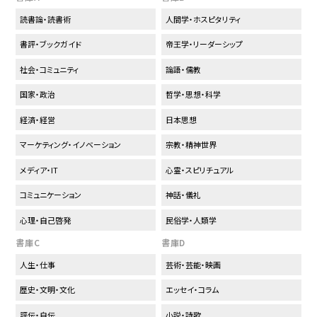
読書論・読書術
人間学・ホスピタリティ
書評・ブックガイド
帝王学・リーダーシップ
社会・コミュニティ
論語・儒教
国家・政治
哲学・思想・科学
経済・経営
日本思想
マーケティング・イノベーション
宗教・精神世界
メディア・IT
心霊・スピリチュアル
コミュニケーション
神話・儀礼
心理・自己啓発
民俗学・人類学
書庫C
書庫D
人生・仕事
芸術・芸能・映画
歴史・文明・文化
エッセイ・コラム
評伝・自伝
小説・詩歌