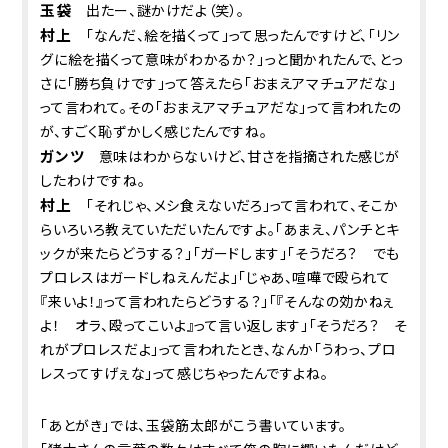
玉袋
出たー、謎かけだよ（笑）。
村上
「なんだ、絵を描くって」って思ったんですけど、「リン
グに絵を描くって意味がわかるか？」っと聞かれたんで、とっ
さに「勝ち負けです」って答えたら「おまえアマチュアだな」
って言われて。その「おまえアマチュアだな」って言われたの
が、すごく恥ずかしく感じたんですね。
ガンツ
意味はわからないけど、甘さを指摘された感じが
したわけですね。
村上
「それじゃ、メシ食えないだろ」って言われて、そこか
らいろいろ教えていただいたんですよ。「あまえ、パンチとキ
ックが来たらどうする？」「ガードします」「そうだろ？ でも
プロレスはガードしねえんだよ」「じゃあ、喧嘩で殴られて
『来いよ！』って言われたらどうする？」「『そんなの効かねぇ
よ！ オラ、殴ってこいよ』って言い返します」「そうだろ？ そ
れがプロレスだよ」って言われたとき、なんか「うわっ、プロ
レスってすげぇな」って感じちゃったんですよね。
「あとがき」では、玉袋筋太郎がこう書いています。