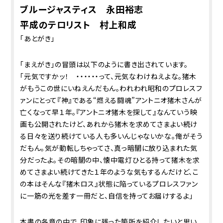
ブルージャスティス 永田裕志
平成のテロリスト 村上和成
「あとがき」
「まえがき」の冒頭は以下のように書き出されています。
「元気ですか――ッ！ ・・・・・・って、元気なわけねえよな。猪木
がもうこの世にいねえんだもん。われわれ昭和のプロレスフ
ァンにとって『神』である“燃える闘魂”アントニオ猪木さんが
亡くなって早１年。『アントニオ猪木を探して』なんていう映
画も公開されたけど、あれから猪木を求めてさまよい続け
る日々を送り続けている人も多いんじゃないかな。俺がそう
だもん。気が動転しちゃってさ、真っ暗闇に放り込まれた気
分だったよ。その暗闇の中、懐中電灯ひとる持って猪木を求
めてさまよい続けてきた１年のような気もするんだけど、こ
の本はそんな『猪木ロス』状態に陥っているプロレスファン
に一筋の光を差す一冊だと、自信を持ってお届けするよ」
本書の各章の中で、印象に残った箇所を紹介したいと思い