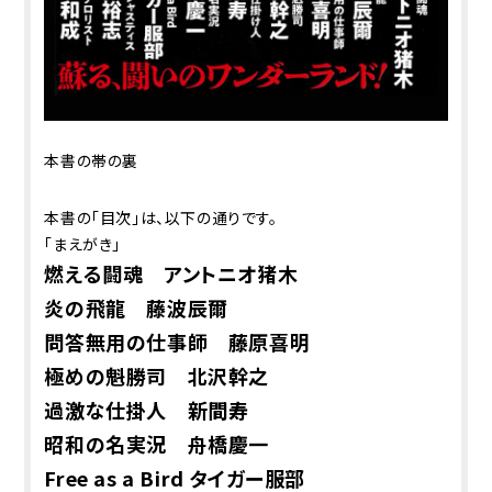
本書の帯の裏
本書の「目次」は、以下の通りです。
「まえがき」
燃える闘魂 アントニオ猪木
炎の飛龍 藤波辰爾
問答無用の仕事師 藤原喜明
極めの魁勝司 北沢幹之
過激な仕掛人 新間寿
昭和の名実況 舟橋慶一
Free as a Bird タイガー服部