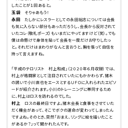
したことが１回あると。
玉袋
そりゃあもう！
永田
たしかにレスラーとしての永田裕志については会長
も気に入らない部分もあっただろうし、会長から反対されて
いたコレ（敬礼ポーズ）もいまだにやってますけど（笑）。でも
僕は命懸けで身体を貼って会長を一度だけお守りしたっ
と。それだけはまわりがなんと言おうと、胸を張って自信を
持って言えますね。
「平成のテロリスト 村上和成」（２０２０年６月収録）では、
村上が格闘家として注目されていたにもかかわらず、猪木
の誘いで小川直也をエースとするＵＦＯに入れられたエピソ
ードが紹介されます。小川のトレーニングに帯同するため
に、村上はロスを訪れるのでした。
村上
ロスの最終日ですよ。猪木会長と食事をさせていた
だく機会があって、そこでボクの運命が変わってしまったん
ですよね。そのとき、突然「おまえ、リングに絵を描いたこと
があるか？」って聞かれたんです。