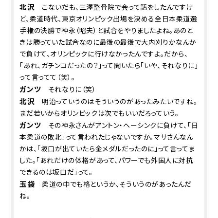
北沢
こないだも、三澤整骨院で会って話をしたんですけ
ど、柔道時代、東京オリンピック出場を決める全日本柔道選
手権の決勝で神永（昭夫）と試合をやりましたよね。あのと
きは勝っていた試合なのに最後の最後で大内刈りかなんか
で負けて、オリンピックに行けなかったんですよ。だから、
「あれ、ガチンコだったの？」って聞いたら「いや、それなりに」
って言ってて（笑）。
ガンツ
それなりに（笑）
北沢
明治っていうのはそういうのがあったみたいですね。
まだ若いからオリンピックは次でもいいだろっていう。
ガンツ
その神永さんがアントン・ヘーシンクに負けて、「日
本柔道の敗北」って言われたじゃないですか。マサさんなん
かは、「坂口が出ていたら金メダルだったのに」って言ってま
した。「あれだけの体格があって、パワーでも外国人に対抗
できるのは坂口だ」って。
玉袋
柔道の中でも格というか、そういうのがあったんだ
ね。