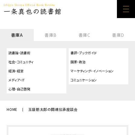
Ichijyo Shinya Official Book Review
一条真也の読書館
書庫A
書庫B
書庫C
書庫D
読書論・読書術
書評・ブックガイド
社会・コミュニティ
国家・政治
経済・経営
マーケティング・イノベーション
メディア・IT
コミュニケーション
心理・自己啓発
HOME
玉袋筋太郎の闘魂伝承座談会