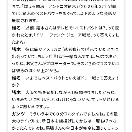
ます。「燃える闘魂 アントニオ猪木」（２０２０年３月収録）
では、猪木のベストバウトをめぐって、以下のような会話が
展開されます。
椎名
以前、猪木さんはテレビで「ベストバウトは？」って聞
かれたとき、「ドリー・ファンク・ジュニア戦だ」って答えてまし
たよね。
猪木
彼は俺がアメリカに（武者修行で）行っていたときに
出会っていて、ちょうど世代が一緒なんですよ。兄弟で凄か
ったね。お父さんがプロモーターで。そのときのクラスでいえ
ば彼らのほうが上だから。
椎名
いまでもベストバウトといえばドリー戦って答えます
か？
猪木
大阪で指を骨折しながら１時間やりましたからね。
いまみたいに照明がいいわけじゃないから、マットが焼ける
ように熱いんですよ。
ガンツ
そういう中で６０分フルタイムですもんね。その最
大のライバルを、新日本を旗揚げしてからは一度も呼べな
かったんですよね。馬場さんの全日本が完全に囲ってしまっ