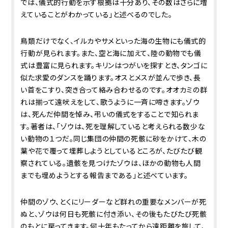
では、儀式的行動を示す根拠は十分あり、その数はさらに増
えていることがわかっている」と述べるのでした。
鳥類だけでなく、イルカやサメといった海の生物にも儀式的
行動が見られます。また、空と海に加えて、陸の動物でも儀
式は豊富に見られます。キリンはつがいを探すとき、タンゴに
似た求愛のダンスを踊ります。オスとメスが並んで歩き、長
い首をこすり、突き合って絡み合わせるのです。オオカミの群
れは揃って遠吠えをして、歌うように一斉に啼きます。ゾウ
は、死んだ仲間を悼み、弔いの儀式をすることで知られま
す。著者は、「ゾウは、死を理解していると考えられる数少な
い動物の１つだ。同じ集団の仲間の死骸に砂をかけて、木の
葉や花で覆って埋葬しようとしているところが、たびたび観
察されている。遺骸を見つけたゾウは、ほかの動物も――人間
までも――埋めようとする報告まである」と述べています。
仲間のゾウ、とくにリーダーなど群れの重要なメンバーが死
ぬと、ゾウは何日も死骸に付き添い、その後もたびたび死骸
のもとに戻ってきます。何十年もたってから遠距離を旅して、