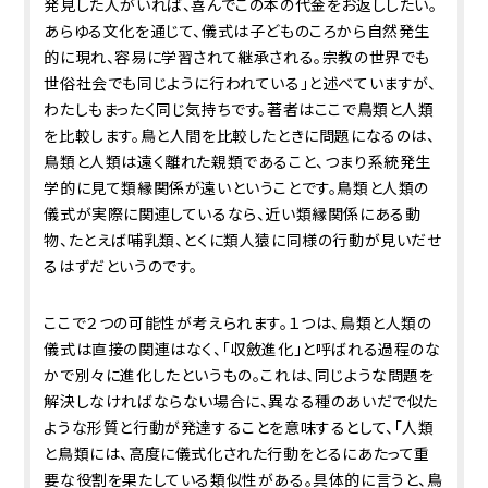
発見した人がいれば、喜んでこの本の代金をお返ししたい。
あらゆる文化を通じて、儀式は子どものころから自然発生
的に現れ、容易に学習されて継承される。宗教の世界でも
世俗社会でも同じように行われている」と述べていますが、
わたしもまったく同じ気持ちです。著者はここで鳥類と人類
を比較します。鳥と人間を比較したときに問題になるのは、
鳥類と人類は遠く離れた親類であること、つまり系統発生
学的に見て類縁関係が遠いということです。鳥類と人類の
儀式が実際に関連しているなら、近い類縁関係にある動
物、たとえば哺乳類、とくに類人猿に同様の行動が見いだせ
るはずだというのです。
ここで２つの可能性が考えられます。１つは、鳥類と人類の
儀式は直接の関連はなく、「収斂進化」と呼ばれる過程のな
かで別々に進化したというもの。これは、同じような問題を
解決しなければならない場合に、異なる種のあいだで似た
ような形質と行動が発達することを意味するとして、「人類
と鳥類には、高度に儀式化された行動をとるにあたって重
要な役割を果たしている類似性がある。具体的に言うと、鳥