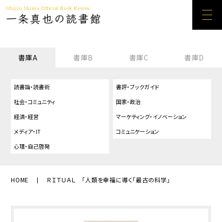
Ichijyo Shinya Official Book Review
一条真也の読書館
書庫A
書庫B
書庫C
書庫D
読書論・読書術
書評・ブックガイド
社会・コミュニティ
国家・政治
経済・経営
マーケティング・イノベーション
メディア・IT
コミュニケーション
心理・自己啓発
HOME
ＲＩＴＵＡＬ 「人類を幸福に導く「最古の科学」