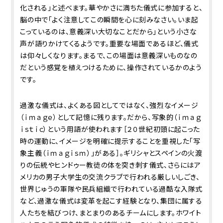
化される」と述べます。華やかさに満ちた儀式に参加すると、
脳の中で「よく注意してこの瞬間を心に刻みなさい。いま起
こっているのは、意義深い大切なことだから」という小さな
声が語りかけてくるようです。重要な場面であるほど、儀式
は仰々しくなります。まるで、この場面は意義深いものなの
だという感覚を植えつけるために、操作されているかのよう
です。
過激な儀式は、よくある図としてではなく、強烈なイメージ
（ｉｍａｇｅ）として記憶に残ります。だから、写象的（ｉｍａｇ
ｉｓｔｉｃ）という用語が使われます［２０世紀初頭に起こった
時の運動に、イメージを明確に提示することを重視した「写
象主義（ｉｍａｇｉｓｍ）」がある］。ギリシャとスペインの火渡
りの伝統やヒンドゥー教徒の体を突き刺す儀式、さらにはア
メリカの男子大学生の交流クラブで行われる厳しいしごき、
世界じゅうの軍隊や民兵組織で行われている過酷な入隊式
など、過激な儀式は変革を起こす経験となり、集団に属する
人たちを結びつけ、まとまりのあるチームにします。ホワイト