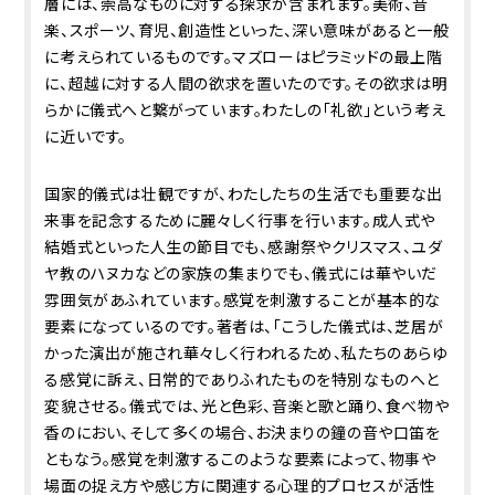
層には、崇高なものに対する探求が含まれます。美術、音
楽、スポーツ、育児、創造性といった、深い意味があると一般
に考えられているものです。マズローはピラミッドの最上階
に、超越に対する人間の欲求を置いたのです。その欲求は明
らかに儀式へと繋がっています。わたしの「礼欲」という考え
に近いです。
国家的儀式は壮観ですが、わたしたちの生活でも重要な出
来事を記念するために麗々しく行事を行います。成人式や
結婚式といった人生の節目でも、感謝祭やクリスマス、ユダ
ヤ教のハヌカなどの家族の集まりでも、儀式には華やいだ
雰囲気があふれています。感覚を刺激することが基本的な
要素になっているのです。著者は、「こうした儀式は、芝居が
かった演出が施され華々しく行われるため、私たちのあらゆ
る感覚に訴え、日常的でありふれたものを特別なものへと
変貌させる。儀式では、光と色彩、音楽と歌と踊り、食べ物や
香のにおい、そして多くの場合、お決まりの鐘の音や口笛を
ともなう。感覚を刺激するこのような要素によって、物事や
場面の捉え方や感じ方に関連する心理的プロセスが活性