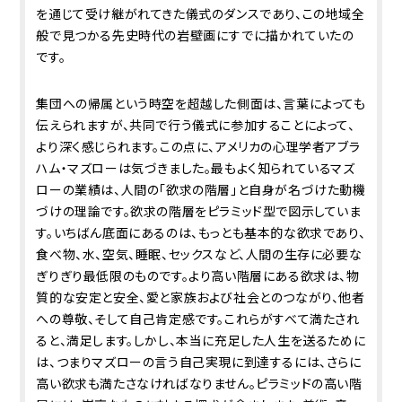
を通じて受け継がれてきた儀式のダンスであり、この地域全
般で見つかる先史時代の岩壁画にすでに描かれていたの
です。
集団への帰属という時空を超越した側面は、言葉によっても
伝えられますが、共同で行う儀式に参加することによって、
より深く感じられます。この点に、アメリカの心理学者アブラ
ハム・マズローは気づきました。最もよく知られているマズ
ローの業績は、人間の「欲求の階層」と自身が名づけた動機
づけの理論です。欲求の階層をピラミッド型で図示していま
す。いちばん底面にあるのは、もっとも基本的な欲求であり、
食べ物、水、空気、睡眠、セックスなど、人間の生存に必要な
ぎりぎり最低限のものです。より高い階層にある欲求は、物
質的な安定と安全、愛と家族および社会とのつながり、他者
への尊敬、そして自己肯定感です。これらがすべて満たされ
ると、満足します。しかし、本当に充足した人生を送るために
は、つまりマズローの言う自己実現に到達するには、さらに
高い欲求も満たさなければなりません。ピラミッドの高い階