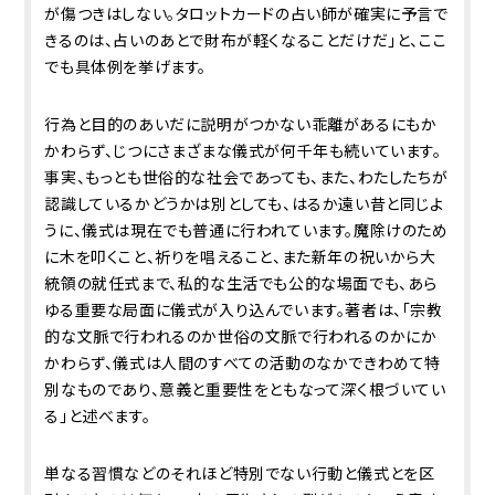
が傷つきはしない。タロットカードの占い師が確実に予言で
きるのは、占いのあとで財布が軽くなることだけだ」と、ここ
でも具体例を挙げます。
行為と目的のあいだに説明がつかない乖離があるにもか
かわらず、じつにさまざまな儀式が何千年も続いています。
事実、もっとも世俗的な社会であっても、また、わたしたちが
認識しているかどうかは別としても、はるか遠い昔と同じよ
うに、儀式は現在でも普通に行われています。魔除けのため
に木を叩くこと、祈りを唱えること、また新年の祝いから大
統領の就任式まで、私的な生活でも公的な場面でも、あら
ゆる重要な局面に儀式が入り込んでいます。著者は、「宗教
的な文脈で行われるのか世俗の文脈で行われるのかにか
かわらず、儀式は人間のすべての活動のなかできわめて特
別なものであり、意義と重要性をともなって深く根づいてい
る」と述べます。
単なる習慣などのそれほど特別でない行動と儀式とを区