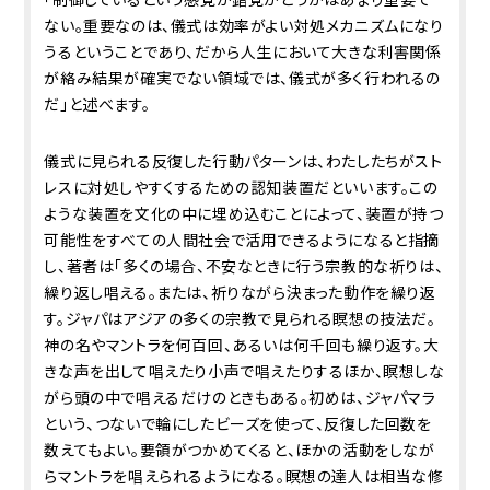
ない。重要なのは、儀式は効率がよい対処メカニズムになり
うるということであり、だから人生において大きな利害関係
が絡み結果が確実でない領域では、儀式が多く行われるの
だ」と述べます。
儀式に見られる反復した行動パターンは、わたしたちがスト
レスに対処しやすくするための認知装置だといいます。この
ような装置を文化の中に埋め込むことによって、装置が持つ
可能性をすべての人間社会で活用できるようになると指摘
し、著者は「多くの場合、不安なときに行う宗教的な祈りは、
繰り返し唱える。または、祈りながら決まった動作を繰り返
す。ジャパはアジアの多くの宗教で見られる瞑想の技法だ。
神の名やマントラを何百回、あるいは何千回も繰り返す。大
きな声を出して唱えたり小声で唱えたりするほか、瞑想しな
がら頭の中で唱えるだけのときもある。初めは、ジャパマラ
という、つないで輪にしたビーズを使って、反復した回数を
数えてもよい。要領がつかめてくると、ほかの活動をしなが
らマントラを唱えられるようになる。瞑想の達人は相当な修