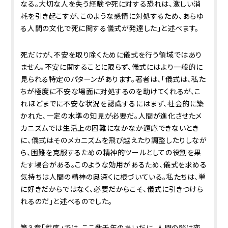
なる。大切な人を失う経験や死に対する恐れは、激しい消
耗を引き起こすが、このような感情に対処するため、あらゆ
る人間の文化で死に関する儀式が発達した」と述べます。
死だけが、不安を取り除くために儀式を行う領域ではあり
ません。不安に関することに限らず、儀式にはより一般的に
見られる特定のパターンがあります。著者は、「儀式は、私た
ちが極度に不安な場面に対処するのを助けてくれるが、こ
れほどまでに不安な状況を認識するにはまず、社会的に築
かれた、一定の水準の知見が必要だ。人間が進化させたメ
カニズムでは生活上の困難になかなか適応できないとき
に、儀式はそのメカニズムを飛び越えたり調整したりしなが
ら、困難を克服するための精神的ツールとしての役割を果
たす場合がある。このような効用があるため、儀式を求める
気持ちは人間の精神の奥深くに根づいている。私たちは、単
に好きだからではなく、必要だからこそ、儀式に引きつけら
れるのだ」と述べるのでした。
第３章「秩序」では、ここ数千年のあいだに、人間の脳は変