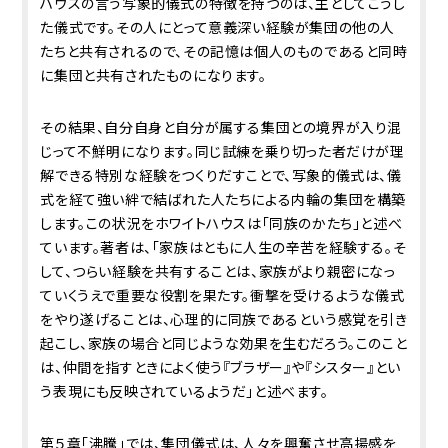
ハウスの言う写象的儀式の特徴を持つのは、主としてこうし
た儀式です。その人にとって意義深い経験が集団の他の人
たちと共有されるので、その記憶は個人のものであると同時
に集団と共有されたものになります。
その結果、自分自身と自分が属する集団との境界が入り混
じって不鮮明になります。同じ試練を乗り切った者だけが理
解できる特別な経験をつくりだすことで、写象的儀式は、儀
式を経て強い絆で結ばれた人たちによる内輪の集団を構築
します。この状況をホワイトハウスは「同族のかたち」と述べ
ています。著者は、「家族はともに人生の辛苦を経験する。そ
して、つらい経験を共有することは、家族がより親密になっ
ていくうえで重要な役割を果たす。衝撃を受けるような儀式
をやり遂げることは、心理的に同族であるという感覚を引き
起こし、家族の場合と同じような効果を生むだろう。このこと
は、仲間を指すときによく使う『ブラザー』や『シスター』とい
う表現にも反映されているようだ」と述べます。
第５章「沸騰」では、集団儀式は、人々を興奮させ高揚感を