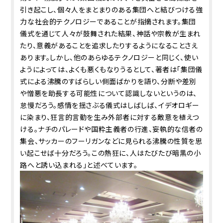
引き起こし、個々人をまとまりのある集団へと結びつける強
力な社会的テクノロジーであることが指摘されます。集団
儀式を通じて人々が鼓舞された結果、神話や宗教が生まれ
たり、意義があることを追求したりするようになることさえ
あります。しかし、他のあらゆるテクノロジーと同じく、使い
ようによっては、よくも悪くもなりうるとして、著者は「集団儀
式による沸騰のすばらしい側面ばかりを語り、分断や差別
や憎悪を助長する可能性について認識しないというのは、
怠慢だろう。感情を揺さぶる儀式はしばしば、イデオロギー
に染まり、狂言的言動を生み外部者に対する敵意を植えつ
ける。ナチのパレードや国粋主義者の行進、妄執的な信者の
集会、サッカーのフーリガンなどに見られる沸騰の性質を思
い起こせば十分だろう。この熱狂に、人はたびたび暗黒の小
路へと誘い込まれる」と述べています。