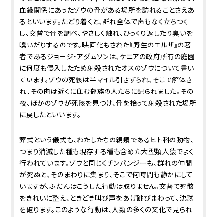
血縁関係にあったゾウの骨がある場所を訪れることさえあ
るといいます。たどり着くと、群れ全体で声もなく立ちつく
し、交替で骨を調べ、やさしく触れ、ひっくり返したり臭いを
嗅いだりするのです。映画化もされた『野生のエルザ』の著
者であるジョージ・アダムソンは、ケニアの政府所有の庭園
に何度も侵入したため射殺されたオスのゾウについて書い
ています。ゾウの死骸は半マイル引きずられ、そこで解体さ
れ、その肉は近くに住む部族の人たちに配られました。その
夜、ほかのゾウが死骸を見つけ、骨を拾って射殺された場所
に戻したといいます。
葬式という儀式も、わたしたちの親類であるヒト科の動物、
つまり消滅した種も現存する種も含めた大型類人猿でよく
行われています。ゾウと同じくチンパンジーも、群れの仲間
が死ぬと、そのまわりに集まり、そこで何時間も静かにして
いますが、ふだんはこうした行動は取りません。交替で死骸
をきれいに整え、ときどき叫び声をあげ跳びまわって、沈黙
を破ります。このような行動は、人類の多くの文化で見られ