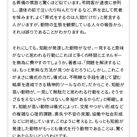
る葬儀の慣習と驚くほど似ています。弔問客が通夜に参列
し、遺体の前で泣いたり叫んだりするなど、声を出して死者
を悼みます。よく「葬式をするのは人間だけだ」と発言する
人がいますが、動物の生態を観察している人々の報告から、
それは誤りであることがわかりますね。
それにしても、知能が発達した動物がなぜ、一見すると意味
がないと思われる行動にこれほど多くの時間とエネルギー
を無為に費やすのでしょうか。著者は、「問題を解決するに
は、もっと単純な方法が見つかるだろうに。しかし、これこそ
がまさに儀式の力だ。儀式は、不明瞭な手段を通じて望む
結果を達成できる精神的ツールなのだ。だからこそ、知能が
高い動物が、一見して無駄だと思われる行動をとる。そうせ
ざるをえないからではない。余裕があるからだ」と喝破しま
す。知能が高い動物は儀式によって、交尾やつがい形成など
の複雑な心理的課題、喪失や不安の克服、協働や社会形成
などに対処しています。このように考えると、もっとも知能が
発達した動物がもっとも儀式を行う動物であることは、驚く
にあたらないというわけです。