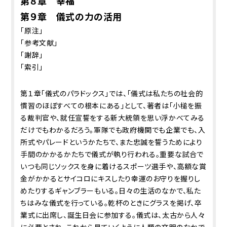
第８章 幸福
第９章 儀式の力の活用
「原注」
「参考文献」
「謝辞」
「索引」
第１章「儀式のパラドックス」では、「儀式は私たちの社会的
慣習のほぼすべての根本にある」として、著者は「小槌を振
る裁判官や、就任宣誓をする新大統領を思い浮かべてみる
だけでもわかるだろう。軍隊でも政府機関でも企業でも、入
所式やパレードというかたちで、また忠誠を誓うためにより
手間のかかるかたちで儀式が執り行われる。重要な試合で
いつも同じソックスを身に着けるスポーツ選手や、高額な賞
金がかかるとサイコロにキスしたり幸運のお守りを握りし
めたりするギャンブラーもいる。日々の生活のなかで、私た
ちはみな儀式を行っている。乾杯のときにグラスを掲げ、卒
業式に出席し、誕生日会に参加する。儀式は、太古から人々