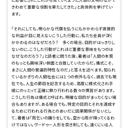
に必要とされ、これから見ていくように人類の文明のなかで
きわめて重要な役割を果たしてきた」と具体例を挙げてい
ます。
「それにしても、明らかな代償を払うにもかかわらず直接的
な利益が目に見えないこうした行動に、私たち全員が深く
かかわるのはなぜだろう？ 多くの場合、目的がはっきりし
ないのに、こうした行動がこれほど重要な意味をもつのは
なぜなのだろう？」と読者に問うた後、著者は「人間の本質
のもっとも興味深い側面と合致していたからだ。儀式こそ、
まさに人間の普遍的特性なのだ」と答えを述べます。知られ
ているかぎりの人間社会には１つの例外もなく、過去でも現
在でも、人生の節目を記念するため、高度に様式化され手
順にのっとって正確に執り行われる数々の慣習があります。
こうした行為は儀式と呼ばれ、明確な目的がまったくない場
合もありますが、ある場合でも、特定の目的とそれを達成す
るために行われる行為とのあいだに因果関係がないとし
て、著者は「雨乞いの踊りをしても、空から雨が降ってくるわ
けではない。ヴードゥー人形を突き刺しても、遠くにいる人