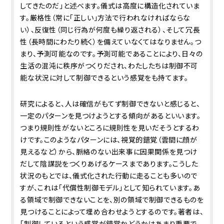
してきたのだ」と述べます。儀式は高度に構造化されていま
す。厳格性（常に「正しい」方法で行われなければならな
い）、反復性（同じ行為が何度も繰り返される）、そして冗長
性（長時間にわたり続く）を備えていなくてはなりません。つ
まり、予測可能なのです。予測可能であることにより、日々の
生活の混沌に秩序がつくりだされ、わたしたちは制御不可
能な状況に対して制御できるという感覚をも持てます。
研究によると、人は確信がもてず制御できないと感じると、
一定のパターンを見つけようとする傾向があるといいます。
つまり規則性がないところに規則性を見いだそうとするわ
けです。このようなパターンには、視覚的錯覚（雲間に顔が
見えるなど）から、脈絡のない出来事に因果関係を見つけ
だして陰謀説をつくりあげるケースまであります。こうした
状況のもとでは、儀式化された行動に走ることも多いので
すが、これは「代償性制御モデル」として知られています。あ
る領域で制御できないことを、別の領域で制御できるものを
見つけることによって埋め合わせようとするのです。著者は、
「制御しているという感覚が錯覚かどうかはあまり重要で