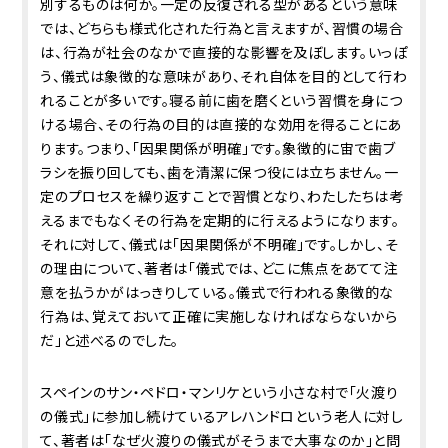
別するものは何か。一定の反復される型があるという意味
では、どちらも様式化された行為と言えますが、習慣の場合
は、行為が社会のなかで直接的な影響を及ぼします。いっぽ
う、儀式は象徴的な意味があり、それ自体を目的として行わ
れることが多いです。寝る前に歯を磨くという習慣を身につ
ける場合、その行為の目的は直接的な効用を得ることにあ
ります。つまり、「因果関係が明確」です。象徴的に宙で歯ブ
ラシを振り回しても、歯を清潔に保つ役には立ちません。一
定のプロセスを繰り返すことで習慣となり、わたしたちは考
えるまでもなくその行為を定期的に行えるようになります。
それに対して、儀式は「因果関係が不明確」です。しかし、そ
の理由について、著者は「儀式では、どこに焦点をあてて注
意を払うかがはっきりしている。儀式で行われる象徴的な
行為は、覚えておいて正確に実施しなければならないから
だ」と述べるのでした。
スペインのサン・ペドロ・マンリケという小さな村で「火渡り
の儀式」に参加し続けているアレハンドロという老人に対し
て、著者は「なぜ火渡りの儀式がそうまで大事なのか」と問