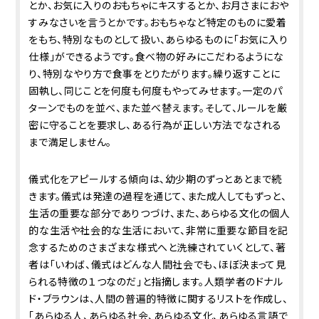
とか、お気に入りのおもちゃにキスするとか、お月さまにおや
すみなさいを言うとかです。おもちゃなど特定のものに愛着
をもち、特別なものとして扱い、あらゆるものに「お気に入り
仕様」ができるようです。食べ物の好みにこだわるようにな
り、特別なやり方で食事をとりたがります。繰り返すことに
固執し、同じことを何度も何度もやってみせます。一定のパ
ターンでものを並べ、また並べ替えます。そして、ルールを厳
密に守ることを要求し、ある行為が正しい方法でなされる
まで満足しません。
儀式化をアピールする傾向は、幼少期のずっとあとまで続
きます。儀式は発達の過程を通じて、また成人してもずっと、
生活の重要な部分でありつづけ、また、あらゆる文化の個人
的な生活や社会的な生活において、非常に重要な節目を記
念するためのさまざまな様式へと洗練されていくとして、著
者は「いわば、儀式はどんな人間社会でも、ほぼ決まって見
られる特徴の１つなのだ」と指摘します。人類学者のドナル
ド・ブラウンは、人間の普遍的特徴に関するリストを作成し、
「あらゆる人、あらゆる社会、あらゆる文化、あらゆる言語で