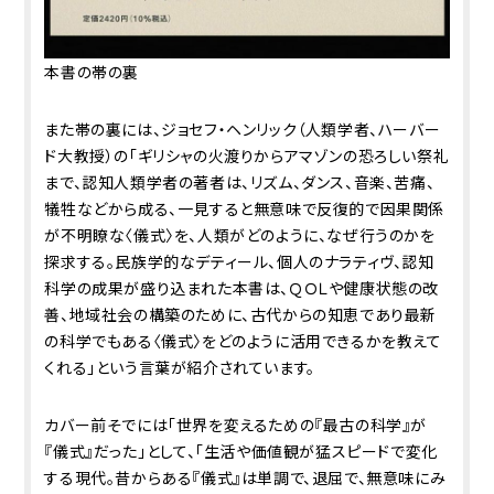
本書の帯の裏
また帯の裏には、ジョセフ・ヘンリック（人類学者、ハーバー
ド大教授）の「ギリシャの火渡りからアマゾンの恐ろしい祭礼
まで、認知人類学者の著者は、リズム、ダンス、音楽、苦痛、
犠牲などから成る、一見すると無意味で反復的で因果関係
が不明瞭な〈儀式〉を、人類がどのように、なぜ行うのかを
探求する。民族学的なデティール、個人のナラティヴ、認知
科学の成果が盛り込まれた本書は、ＱＯＬや健康状態の改
善、地域社会の構築のために、古代からの知恵であり最新
の科学でもある〈儀式〉をどのように活用できるかを教えて
くれる」という言葉が紹介されています。
カバー前そでには「世界を変えるための『最古の科学』が
『儀式』だった――」として、「生活や価値観が猛スピードで変化
する現代。昔からある『儀式』は単調で、退屈で、無意味にみ