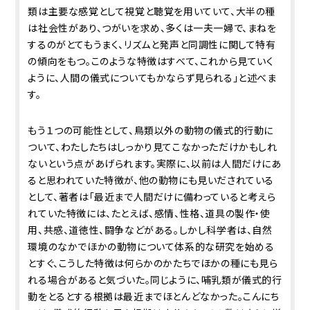
類は主要な感覚として視覚と聴覚を用いていて、大半の種
は社会性があり、つがいを求め、多くは一夫一婦で、まねを
するのがとてもうまく、リズムと発声と同調性に関して特有
の傾向をもつ。このような特徴はすべて、これから見ていく
ように、人間の儀式についてもかならず見られる」と述べま
す。
もう１つの可能性として、鳥類以外の動物の儀式的行動に
ついて、わたしたちはしっかり見てこなかっただけかもしれ
ないという点があげられます。実際に、以前は人間だけにあ
ると思われていた特徴が、他の動物にも見いだされている
として、著者は「最近まで人間だけに備わっていると考えら
れていた特徴には、たとえば、感情、性格、道具の製作・使
用、共感、道徳性、闘争などがある。しかし科学者は、自然
環境のなかでほかの動物について体系的な研究を始める
とすぐ、こうした特徴は何らかのかたちでほかの種にも見ら
れる場合があると気づいた。同じように、哺乳類が儀式的行
動をとるとする根拠は最近までほとんどなかった。こんにち