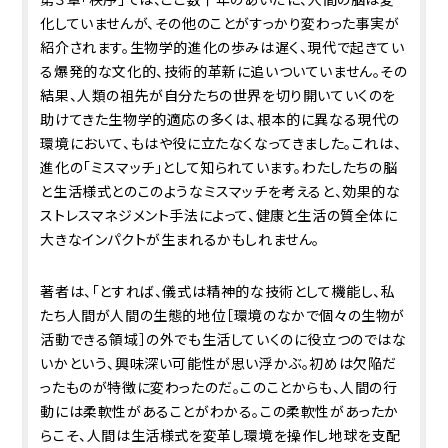
化していませんが、その他のことがすっかり変わった事実が
紹介されます。生物学的進化の歩みは遅く、現代で起きてい
る爆発的な文化的、技術的革新に追いついていません。その
結果、人類の祖先が自分たちの世界を切り開いていくのを
助けてきた生物学的適応の多くは、根本的に異なる現代の
環境において、もはや役に立たなくなってきました。これは、
進化の「ミスマッチ」として知られています。わたしたちの脳
と生活様式とのこのようなミスマッチを考えると、効果的な
ストレスマネジメント手法によって、健康と生活の質全体に
大きなインパクトが生まれるかもしれません。
著者は、「とすれば、儀式は精神的な技術として機能し、私
たち人間が人間の生態的地位［環境のなかで個々の生物が
活動できる領域］の外でも生活していくのに役立つのではな
いかという、興味深い可能性が思い浮かぶ。初めは欠陥だ
ったものが特徴に変わったのだ。このことからも、人間の行
動には柔軟性があることがわかる。この柔軟性があったか
らこそ、人間は生活様式を変革し環境を操作し地球を支配