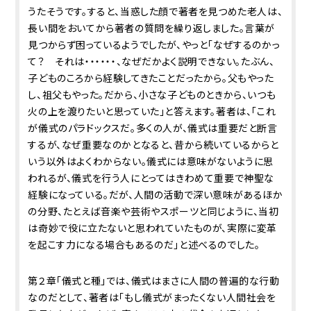
うたそうです。すると、当惑した顔で著者を見つめた老人は、
長い間をおいてから著者の質問を繰り返しました。言葉が
見つからず困っているようでしたが、やっと「なぜするのかっ
て？ それは・・・・・・、なぜだかよく説明できない。たぶん、
子どものころから経験してきたことだったから。父もやった
し、祖父もやった。だから、小さな子どものときから、いつも
火の上を渡りたいと思っていた」と答えます。著者は、「これ
が儀式のパラドックスだ。多くの人が、儀式は重要だと断言
するが、なぜ重要なのかとなると、昔から続いているからと
いう以外はよくわからない。儀式には意味がないように思
われるが、儀式を行う人にとってはきわめて重要で神聖な
経験になっている。だが、人間の活動で深い意味があるほか
の分野、たとえば音楽や芸術やスポーツと同じように、当初
は奇妙で役に立たないと思われていたものが、実際に変革
を起こす力になる場合もあるのだ」と述べるのでした。
第２章「儀式と種」では、儀式はまさに人間の普遍的な行動
なのだとして、著者は「もし儀式がまったくない人間社会を