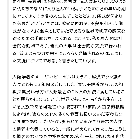
第４章「接着剤」の冒頭を、著者は「儀式はあたりまえのよう
に私たちのなかに入り込んでいる。子どものころの早い時期
にやってきてその後の人生にずっととどまり、儀式が何より
も必要だというときには、確実に現れる。不安を和らげ、儀
式がなければ混沌としていたであろう世界で秩序の感覚を
得るための手助けをしてくれる。ところで、私たち人間は社
会的な動物であり、儀式の大半は社会的な文脈で行われ
る。儀式のもつ力が余すところなく発揮されるのは、こうし
た文脈においてである」と書きだしています。
人類学者のメーガン・ビーゼルはカラハリ砂漠でクン族の
人々とともに３年間過ごしました。遺伝子解析から、この狩
猟採集民は母方が人類最古のＤＮＡの系統に属しているこ
とが明らかになっていて、世界でもっとも古くから生存して
いる民族である可能性が示唆されています。人類学的根拠
によれば、彼らの文化の多くの側面も長いあいだ変わらな
いままであり、したがって、知られているかぎり最古の人類
の慣習を代表していると、一般に考えられてきました。こうし
た慣習のなかでも中枢をなすのが、何千年にもわたる世代