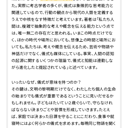
た。実際に考古学者の多くが、儀式は象徴的な思考能力と
関連しているので、行動の観点から現代の人類を定義する
うえで中核をなす特徴だと考えています。著者は「私たち人
間は、複雑で抽象的な考えや概念を伝える能力という点で
は、唯一無二の存在だと思われる。いまこの時点だけでな
く、ほかの時代や場所においても、想像上の時間と場所にお
いても。私たちは、考えや概念を伝えるため、芸術や物語や
神話だけでなく、儀式も媒体にしている。事実、人間の認知
の起源に関するいくつかの理論で、儀式と知能は連動しな
がら進化したと提起されている」と述べています。
いったいなぜ、儀式が意味を持つのか？
その鍵は、文明の黎明期だけでなく、わたしたち個人の生命
の始まりでも儀式が重要であるということに見いだせるか
もしれません。子どもはたいてい２歳ぐらいで、守らなけれ
ばならない決まりごとや習慣を形成していきます。たとえ
ば、家庭では決まった日課を守ることにこだわり、食事や就
寝時にはよく何らかの儀式を求めます。毎晩同じ物語を聞く