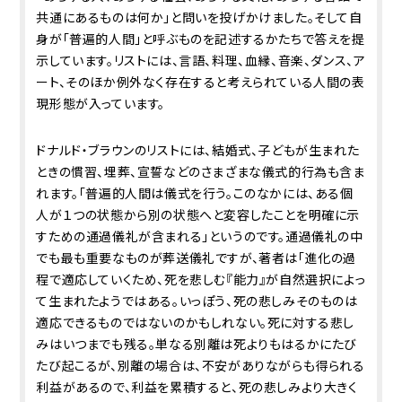
共通にあるものは何か」と問いを投げかけました。そして自
身が「普遍的人間」と呼ぶものを記述するかたちで答えを提
示しています。リストには、言語、料理、血縁、音楽、ダンス、ア
ート、そのほか例外なく存在すると考えられている人間の表
現形態が入っています。
ドナルド・ブラウンのリストには、結婚式、子どもが生まれた
ときの慣習、埋葬、宣誓などのさまざまな儀式的行為も含ま
れます。「普遍的人間は儀式を行う。このなかには、ある個
人が１つの状態から別の状態へと変容したことを明確に示
すための通過儀礼が含まれる」というのです。通過儀礼の中
でも最も重要なものが葬送儀礼ですが、著者は「進化の過
程で適応していくため、死を悲しむ『能力』が自然選択によっ
て生まれたようではある。いっぽう、死の悲しみそのものは
適応できるものではないのかもしれない。死に対する悲し
みはいつまでも残る。単なる別離は死よりもはるかにたび
たび起こるが、別離の場合は、不安がありながらも得られる
利益があるので、利益を累積すると、死の悲しみより大きく