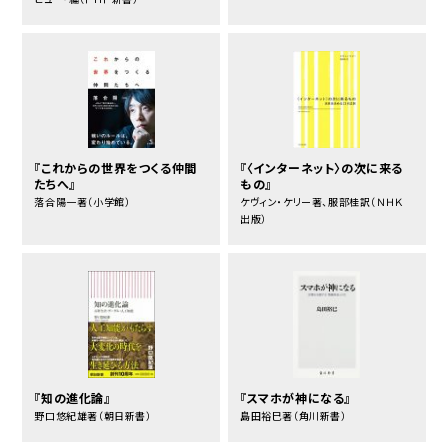
『これからの世界をつくる仲間
『〈インターネット〉の次に来る
たちへ』
もの』
落合陽一著（小学館）
ケヴィン・ケリー著、服部桂訳（ＮＨＫ
出版）
『知の進化論』
『スマホが神になる』
野口悠紀雄著（朝日新書）
島田裕巳著（角川新書）