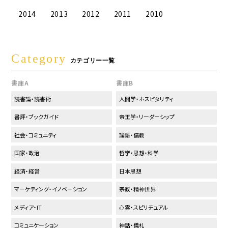
2014
2013
2012
2011
2010
Category
カテゴリー一覧
書庫A
書庫B
読書論・読書術
人間学・ホスピタリティ
書評・ブックガイド
帝王学・リーダーシップ
社会・コミュニティ
論語・儒教
国家・政治
哲学・思想・科学
経済・経営
日本思想
マーケティング・イノベーション
宗教・精神世界
メディア・IT
心霊・スピリチュアル
コミュニケーション
神話・儀礼