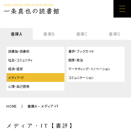
Ichijyo Shinya Official Book Review
一条真也の読書館
書庫A
書庫B
書庫C
書庫D
読書論・読書術
書評・ブックガイド
社会・コミュニティ
国家・政治
経済・経営
マーケティング・イノベーション
メディア・IT
コミュニケーション
心理・自己啓発
HOME
書庫A – メディア・IT
メディア・IT【書評】