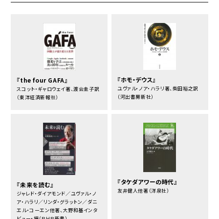
『ホモ・デウス』
『the four GAFA』
ユヴァル・ノア・ハラリ著、柴田裕之訳
スコット・ギャロウェイ著、渡会圭子訳
（河出書房新社）
（東洋経済新報社）
『タケダアワーの時代』
『未来を読む』
友井健人他著（洋泉社）
ジャレド・ダイアモンド／ユヴァル・ノ
ア・ハラリ／リンダ・グラットン／ダニ
エル・コーエン他著、大野和基インタ
ビュー・編（ＰＨＰ新書）