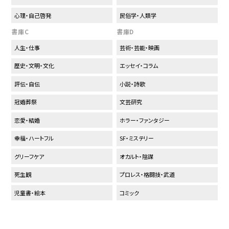
心理・自己啓発
民俗学・人類学
書庫C
書庫D
人生・仕事
芸術・芸能・映画
歴史・文明・文化
エッセイ・コラム
評伝・自伝
小説・詩歌
冠婚葬祭
文芸研究
恋愛・結婚
ホラー・ファンタジー
幸福・ハートフル
SF・ミステリー
グリーフケア
オカルト・陰謀
死生観
プロレス・格闘技・武道
児童書・絵本
コミック