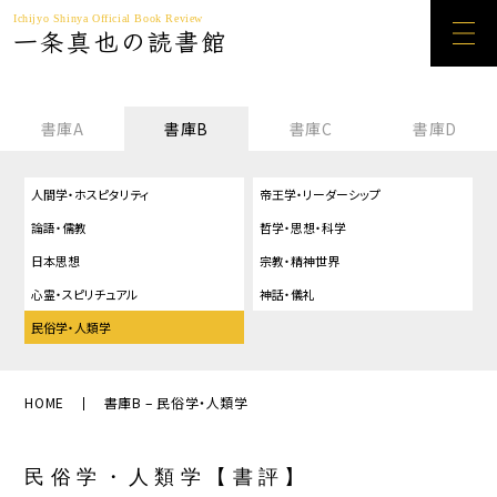
Ichijyo Shinya Official Book Review
一条真也の読書館
書庫A
書庫B
書庫C
書庫D
人間学・ホスピタリティ
帝王学・リーダーシップ
論語・儒教
哲学・思想・科学
日本思想
宗教・精神世界
心霊・スピリチュアル
神話・儀礼
民俗学・人類学
HOME
書庫B – 民俗学・人類学
民俗学・人類学【書評】