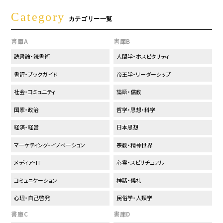
Category
カテゴリー一覧
書庫A
書庫B
読書論・読書術
人間学・ホスピタリティ
書評・ブックガイド
帝王学・リーダーシップ
社会・コミュニティ
論語・儒教
国家・政治
哲学・思想・科学
経済・経営
日本思想
マーケティング・イノベーション
宗教・精神世界
メディア・IT
心霊・スピリチュアル
コミュニケーション
神話・儀礼
心理・自己啓発
民俗学・人類学
書庫C
書庫D