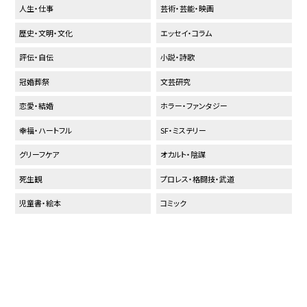
人生・仕事
芸術・芸能・映画
歴史・文明・文化
エッセイ・コラム
評伝・自伝
小説・詩歌
冠婚葬祭
文芸研究
恋愛・結婚
ホラー・ファンタジー
幸福・ハートフル
SF・ミステリー
グリーフケア
オカルト・陰謀
死生観
プロレス・格闘技・武道
児童書・絵本
コミック