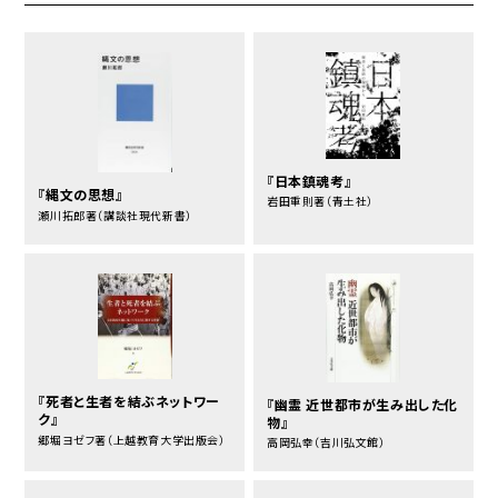
『日本鎮魂考』
『縄文の思想』
岩田重則著（青土社）
瀬川拓郎著（講談社現代新書）
『死者と生者を結ぶネットワー
『幽霊 近世都市が生み出した化
ク』
物』
郷堀ヨゼフ著（上越教育大学出版会）
高岡弘幸（吉川弘文館）