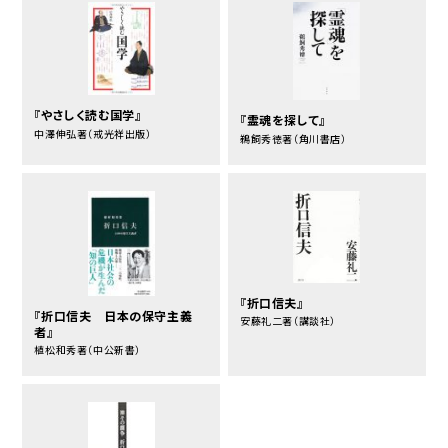
『やさしく読む国学』
『霊魂を探して』
中澤伸弘著（戒光祥出版）
鵜飼秀徳著（角川書店）
『折口信夫』
『折口信夫 日本の保守主義
安藤礼二著（講談社）
者』
植松和秀著（中公新書）